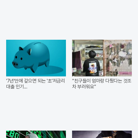
'7년'안에 갚으면 되는 '초'저금리
“친구들이 엄마랑 다퉜다는 것조
대출 인기...
차 부러워요”