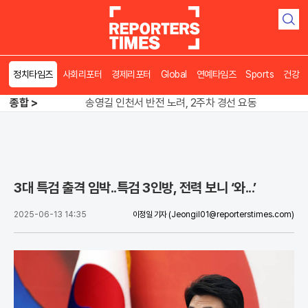
검
색
정치타임즈
사회리포터
경제리포터
Global
연예타임즈
Sports
건강
종합 >
송영길 인천서 반전 노려, 2주차 경선 요동
도넛 닮은 오픈AI 스피커, 조니 아이브 작품
아파트 방에서 들린 쉭쉭 소리‥코브라였다
송영길 인천서 반전 노려, 2주차 경선 요동
3대 특검 출격 임박..특검 3인방, 전력 보니 ‘와...’
2025-06-13 14:35
이정일 기자
(Jeongil01@reporterstimes.com)