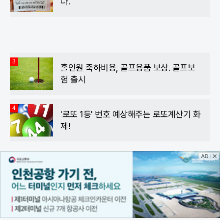
다.
3
홀인원 축하비용, 골프용품 보상. 골프보
험 출시
4
'로또 1등' 번호 예상해주는 로또계산기 화
제!