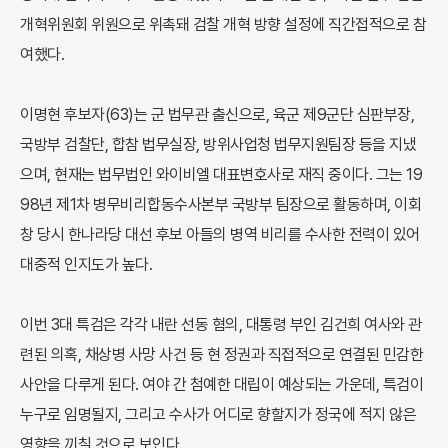
개혁위원회 위원으로 위촉돼 검찰 개혁 방향 설정에 직간접적으로 참
여했다.
이명현 후보자(63)는 군 법무관 출신으로, 육군 제9군단 심판부장,
국방부 검찰단, 합참 법무실장, 방위사업청 법무지원팀장 등을 지냈
으며, 현재는 법무법인 와이비엘 대표변호사로 재직 중이다. 그는 19
98년 제1차 병무비리합동수사본부 국방부 팀장으로 활동하며, 이회
창 당시 한나라당 대선 후보 아들의 병역 비리를 수사한 전력이 있어
대중적 인지도가 높다.
이번 3대 특검은 각각 내란 선동 혐의, 대통령 부인 김건희 여사와 관
련된 의혹, 채상병 사망 사건 등 현 정권과 직접적으로 연결된 민감한
사안을 다루게 된다. 여야 간 첨예한 대립이 예상되는 가운데, 특검이
누구로 임명될지, 그리고 수사가 어디로 향할지가 정국에 적지 않은
영향을 끼칠 것으로 보인다.