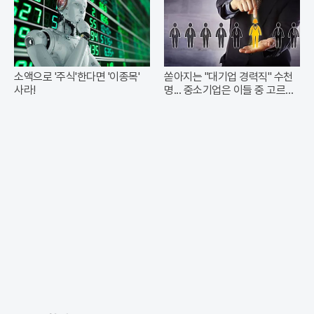
소액으로 '주식'한다면 '이종목'
쏟아지는 "대기업 경력직" 수천
사라!
명... 중소기업은 이들 중 고르면
돼