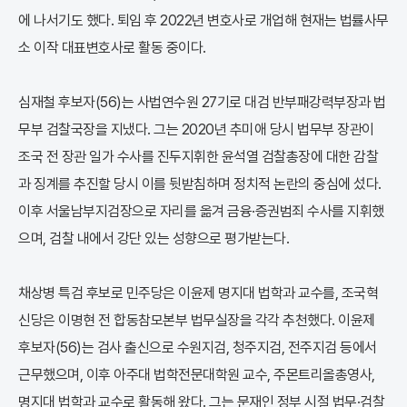
에 나서기도 했다. 퇴임 후 2022년 변호사로 개업해 현재는 법률사무
소 이작 대표변호사로 활동 중이다.
심재철 후보자(56)는 사법연수원 27기로 대검 반부패강력부장과 법
무부 검찰국장을 지냈다. 그는 2020년 추미애 당시 법무부 장관이
조국 전 장관 일가 수사를 진두지휘한 윤석열 검찰총장에 대한 감찰
과 징계를 추진할 당시 이를 뒷받침하며 정치적 논란의 중심에 섰다.
이후 서울남부지검장으로 자리를 옮겨 금융·증권범죄 수사를 지휘했
으며, 검찰 내에서 강단 있는 성향으로 평가받는다.
채상병 특검 후보로 민주당은 이윤제 명지대 법학과 교수를, 조국혁
신당은 이명현 전 합동참모본부 법무실장을 각각 추천했다. 이윤제
후보자(56)는 검사 출신으로 수원지검, 청주지검, 전주지검 등에서
근무했으며, 이후 아주대 법학전문대학원 교수, 주몬트리올총영사,
명지대 법학과 교수로 활동해 왔다. 그는 문재인 정부 시절 법무·검찰