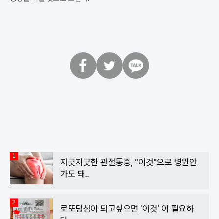
페
트
카
이
위
카
스
터
오
북
톡
1
지긋지긋한 관절통증, "이것"으로 병원안
가도 돼..
2
로또당첨이 되고싶으면 '이것' 이 필요하