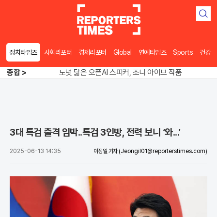
검
색
정치타임즈
사회리포터
경제리포터
Global
연예타임즈
Sports
건강
송영길 인천서 반전 노려, 2주차 경선 요동
종합 >
도넛 닮은 오픈AI 스피커, 조니 아이브 작품
아파트 방에서 들린 쉭쉭 소리‥코브라였다
송영길 인천서 반전 노려, 2주차 경선 요동
3대 특검 출격 임박..특검 3인방, 전력 보니 ‘와...’
2025-06-13 14:35
이정일 기자
(Jeongil01@reporterstimes.com)