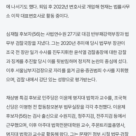
에 나서기도 했다. 퇴임 후 2022년 변호사로 개업해 현재는 법률사무
소 이작 대표변호사로 활동 중이다.
심재철 후보자(56)는 사법연수원 27기로 대검 반부패강력부장과 법
무부 검찰국장을 지냈다. 그는 2020년 추미애 당시 법무부 장관이
조국 전 장관 일가 수사를 진두지휘한 윤석열 검찰총장에 대한 감찰
과 징계를 추진할 당시 이를 뒷받침하며 정치적 논란의 중심에 섰다.
이후 서울남부지검장으로 자리를 옮겨 금융·증권범죄 수사를 지휘했
으며, 검찰 내에서 강단 있는 성향으로 평가받는다.
채상병 특검 후보로 민주당은 이윤제 명지대 법학과 교수를, 조국혁
신당은 이명현 전 합동참모본부 법무실장을 각각 추천했다. 이윤제
후보자(56)는 검사 출신으로 수원지검, 청주지검, 전주지검 등에서
근무했으며, 이후 아주대 법학전문대학원 교수, 주몬트리올총영사,
명지대 법학과 교수로 활동해 왔다. 그는 문재인 정부 시절 법무·검찰