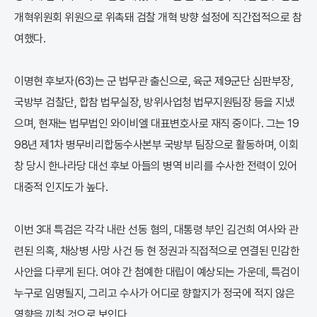
개혁위원회 위원으로 위촉돼 검찰 개혁 방향 설정에 직간접적으로 참
여했다.
이명현 후보자(63)는 군 법무관 출신으로, 육군 제9군단 심판부장,
국방부 검찰단, 합참 법무실장, 방위사업청 법무지원팀장 등을 지냈
으며, 현재는 법무법인 와이비엘 대표변호사로 재직 중이다. 그는 19
98년 제1차 병무비리합동수사본부 국방부 팀장으로 활동하며, 이회
창 당시 한나라당 대선 후보 아들의 병역 비리를 수사한 전력이 있어
대중적 인지도가 높다.
이번 3대 특검은 각각 내란 선동 혐의, 대통령 부인 김건희 여사와 관
련된 의혹, 채상병 사망 사건 등 현 정권과 직접적으로 연결된 민감한
사안을 다루게 된다. 여야 간 첨예한 대립이 예상되는 가운데, 특검이
누구로 임명될지, 그리고 수사가 어디로 향할지가 정국에 적지 않은
영향을 끼칠 것으로 보인다.