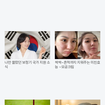
나만 몰랐던 보청기 국가 지원 소
싹싹~흔적까지 지워주는 미친효
식
능 ~모공크림