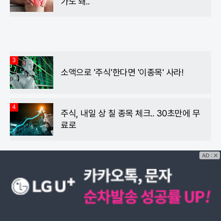
가도 돼..
3
소액으로 '주식'한다면 '이종목' 사라!
4
주식, 내일 상 칠 종목 체크.. 30초만에 무
료로