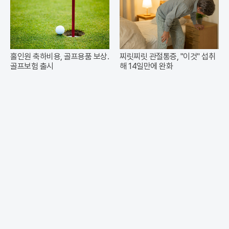
홀인원 축하비용, 골프용품 보상.
찌릿찌릿 관절통증, "이것" 섭취
골프보험 출시
해 14일만에 완화