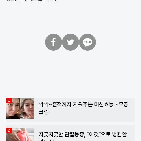
페
트
카
이
위
카
스
터
오
북
톡
1
싹싹~흔적까지 지워주는 미친효능 ~모공
크림
2
지긋지긋한 관절통증, "이것"으로 병원안