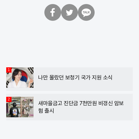
페
트
카
이
위
카
스
터
오
북
톡
1
나만 몰랐던 보청기 국가 지원 소식
2
새마을금고 진단금 7천만원 비갱신 암보
험 출시