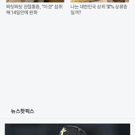
찌릿찌릿 관절통증, "이것" 섭취
나는 대한민국 상위 몇% 상류층
해 14일만에 완화
일까?
뉴스핫픽스