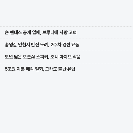
숀 멘데스 공개 열애, 브루나에 사랑 고백
송영길 인천서 반전 노려, 2주차 경선 요동
도넛 닮은 오픈AI 스피커, 조니 아이브 작품
5조원 지분 매각 철회, 그래도 뿔난 유럽