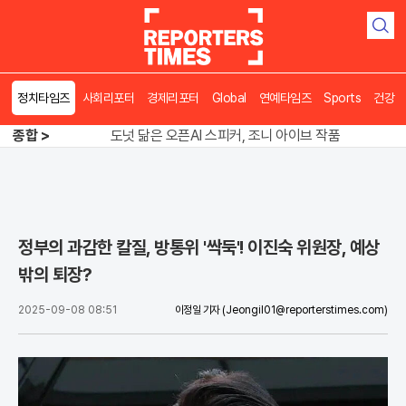
검
색
정치타임즈
사회리포터
경제리포터
Global
연예타임즈
Sports
건강
송영길 인천서 반전 노려, 2주차 경선 요동
종합 >
도넛 닮은 오픈AI 스피커, 조니 아이브 작품
아파트 방에서 들린 쉭쉭 소리‥코브라였다
송영길 인천서 반전 노려, 2주차 경선 요동
정부의 과감한 칼질, 방통위 '싹둑'! 이진숙 위원장, 예상
밖의 퇴장?
2025-09-08 08:51
이정일 기자
(Jeongil01@reporterstimes.com)