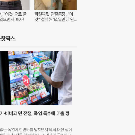
번, "이것"으로 굶
찌릿찌릿 관절통증, "이
먹으면서 빼자!
것" 섭취해 14일만에 완
화
스핫픽스
기·비비고 면 전쟁, 폭염 특수에 매출 껑
없는 폭염이 한반도를 덮치면서 외식 대신 집에