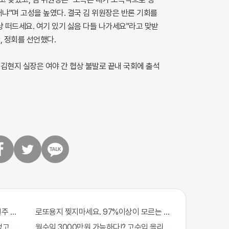
거냐"며 고성을 높였다. 결국 김 위원장은 반론 기회를
냥 떠드세요. 여기 있기 싫음 다들 나가세요"라고 맞받
, 정회를 선언했다.
김현지 실장은 여야 간 협상 불발로 끝내 국회에 출석
트
카
위
카
터
오
톡
 971회차 번호 6자리 공개!? 꼭 확인해라!
로또용지 찢지마세요. 97%이상이 모르는 비밀! "뒷면 비추면 번
없고 규칙만 지켰다!
월수익 3000만원 가능하다!? 고수입 올리는 이 "자격증"에 몰