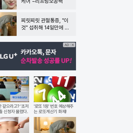
케어 ~리프팅모공팩
찌릿찌릿 관절통증, "이
것" 섭취해 14일만에 완
화
안 갚으라고? '초저
'로또 1등' 번호 예상해주
출 신청자 몰렸다.
는 로또계산기 화제!