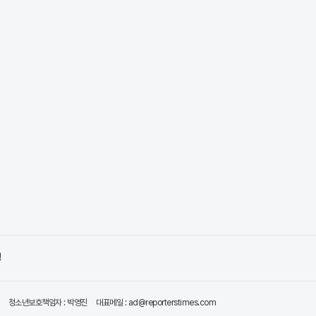
" 주목받고 있어..
령
청소년보호책임자 : 박영진
대표메일 : ad@reporterstimes.com