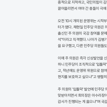
중적으로 지적하고, 국민의힘이 김
끌어올리면서 여야 간 충돌이 극에
오전 10시 개의된 운영위는 시작부
터가 됐다. 채현일 민주당 의원은
출신인 주 의원의 국감 참여를 문제
석"이라고 직격했다. 나아가 김병
을 요구했고, 다른 민주당 의원들도
이에 주 의원은 즉각 신상발언을 
하니 민주당이 조직적으로 '입틀막'
고, 작년에도 운영위 위원으로 참
현지를 보호하고 싶으냐"고 맹렬히
주 의원의 '입틀막' 발언에 민주당
맞받아치면서 회의장은 아수라장이 
감사가 진행되는 게 옳으냐"며 국감