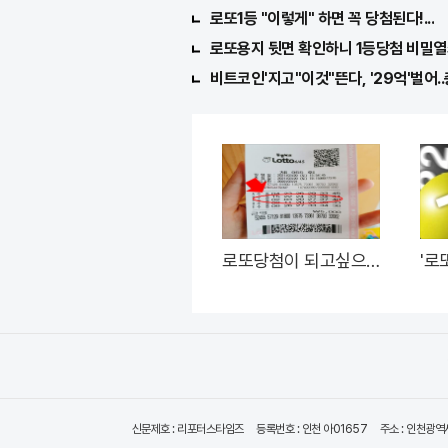
로또1등 "이렇게" 하면 꼭 당첨된다!...
로또용지 뒷면 확인하니 1등당첨 비밀열
비트코인'지고"이것"뜬다, '29억'벌어..
로또당첨이 되고싶으
'로
면 '이것' 이 필요하다.
주는
신문제호 : 리포터스타임즈
등록번호 : 인천 아01657
주소 : 인천광역