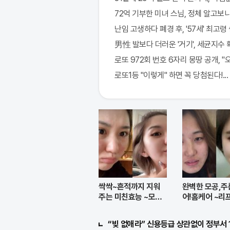
72억 기부한 미녀 스님, 정체 알고보니
난임 고생하다 폐경 후, '57세' 최고령
男性 발보다 더러운 '거기', 세균지수 
로또 972회 번호 6자리 몽땅 공개, 
로또1등 "이렇게" 하면 꼭 당첨된다!...
싹싹~흔적까지 지워
완벽한 모공,주
주는 미친효능 ~모공
어!홈케어 ~리
크림
공팩
“빚 없애라” 신용등급 상관없이 정부서 