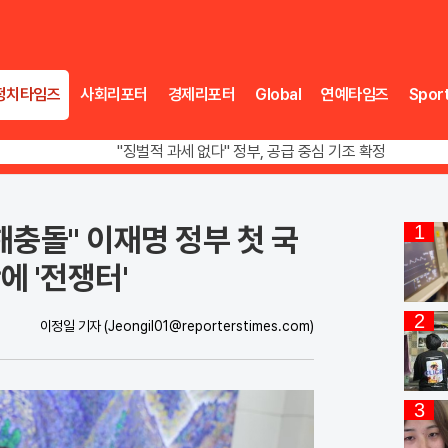
정치타임즈
사회리포터
경제리포터
Global
연예타임즈
Spor
오뚜기·비비고 면 전쟁, 폭염 특수에 매출 껑충
"징벌적 과세 없다" 정부, 공급 중심 기조 확정
폭염·가뭄 이중고, 이 대통령 "취약계층 끝까지 보호"
오뚜기·비비고 면 전쟁, 폭염 특수에 매출 껑충
이해충돌" 이재명 정부 첫 국
1
에 '전쟁터'
2
이정일 기자
(Jeongil01@reporterstimes.com)
3