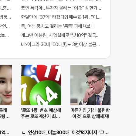
..충격!
코인 폭락에.. 투자자 몰리는 "이것" 상한가 포착해! 미리 투자..
 쌍둥이 출산?
한달만에 "37억" 터졌다?! 매수율 1위..."이종목" 당장사라!
확인해보니..충격!
목, 어깨 뭉치고 결리는 '통증' 파헤쳐보니
"오늘만" 무료니까 꼭 오늘 확인하세요.
개그맨 이봉원, 사업실패로 "빛10억" 결국…
비x아그라 30배! 60대男도 3번이상 불끈불끈!
름케
'로또 1등' 번호 예상해
마른기침,가래 불편함
프팅모
주는 로또계산기 화
"이것"으로 상쾌해져!
제!
1억지원!
인삼10배, 마늘300배 '이것'먹자마자 "그곳" 땅땅해져..헉!