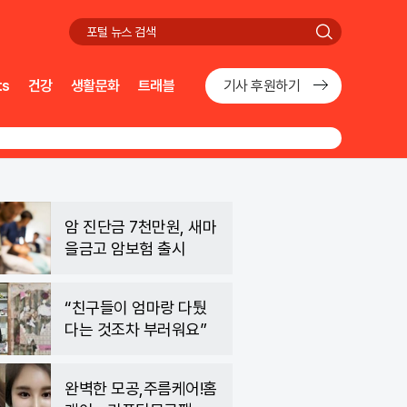
검
색
ts
건강
생활문화
트래블
기사 후원하기
암 진단금 7천만원, 새마
을금고 암보험 출시
“친구들이 엄마랑 다퉜
다는 것조차 부러워요”
완벽한 모공,주름케어!홈