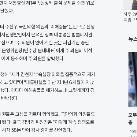
현지 대통령실 제1부속실장의 출석 문제를 수면 위로
 달했다.
하루 2
지않고 
터 주진우 국민의힘 의원의 '이해충돌' 논란으로 전쟁
 의사진행발언에서 윤석열 정부 대통령실 법률비서관
뉴
 삼으며 "주 의원이 앉아 계실 곳은 피감기관 증인
기 운영위원장(민주당 원내대표)에게 주 의원의 이석
 이에 동조하며 주 의원을 압박했다.
신청해 "제가 김현지 부속실장 의혹을 집중적으로 제기
하고 있다"며 "대통령실을 떠난 지 1년 6개월이 지났
여했다. 어디다 이해충돌을 얘기하느냐. 그렇게까지 김
 반박했다.
 의원들은 고성을 지르며 항의했고, 국민의힘 의원들도
오뚜
됐다. 결국 김병기 위원장은 "이렇게 계속 정쟁으로
충
 시작 58분 만에 감사 중지를 선언했다.
유례