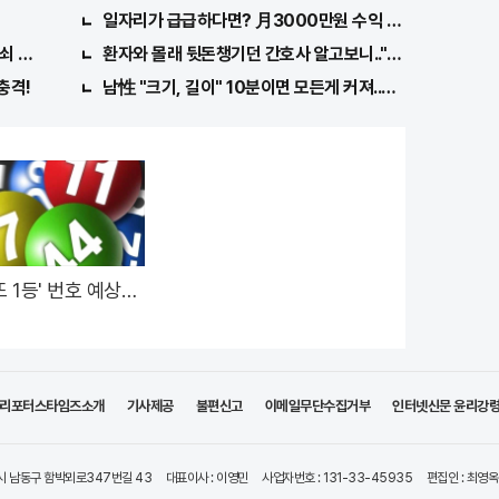
일자리가 급급하다면? 月3000만원 수익 가능한 이 "자격증
쇠 발견돼
환자와 몰래 뒷돈챙기던 간호사 알고보니.."충격"
충격!
남性 "크기, 길이" 10분이면 모든게 커져..화제!
또 1등' 번호 예상해
 로또계산기 화제!
리포터스타임즈소개
기사제공
불편신고
이메일무단수집거부
인터넷신문 윤리강
시 남동구 함박뫼로347번길 43
대표이사 : 이영민
사업자번호 : 131-33-45935
편집인 : 최영옥