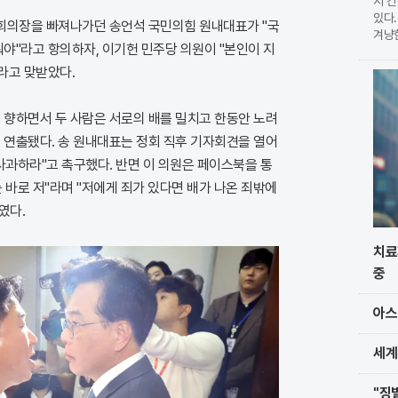
서 
있다.
 회의장을 빠져나가던 송언석 국민의힘 원내대표가 "국
겨냥
뭐야"라고 항의하자, 이기헌 민주당 의원이 "본인이 지
습이다
현한
"라고 맞받았다.
를 
 향하면서 두 사람은 서로의 배를 밀치고 한동안 노려
 연출됐다. 송 원내대표는 정회 직후 기자회견을 열어
사과하라"고 촉구했다. 반면 이 의원은 페이스북을 통
 바로 저"라며 "저에게 죄가 있다면 배가 나온 죄밖에
였다.
치료
중
아스
세계
"징