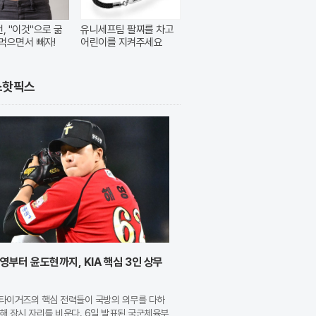
번, "이것"으로 굶
유니세프팀 팔찌를 차고
먹으면서 빼자!
어린이를 지켜주세요
스핫픽스
영부터 윤도현까지, KIA 핵심 3인 상무
A 타이거즈의 핵심 전력들이 국방의 의무를 다하
해 잠시 자리를 비운다. 6일 발표된 국군체육부