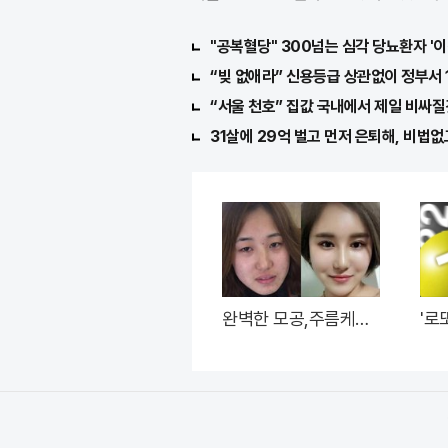
요”
"공복혈당" 300넘는 심각 당뇨환자 '이
“빚 없애라” 신용등급 상관없이 정부서 
“서울 천호” 집값 국내에서 제일 비싸질
31살에 29억 벌고 먼저 은퇴해, 비법없
완벽한 모공,주름케어!
'로
홈케어 ~리프팅모공팩
주는