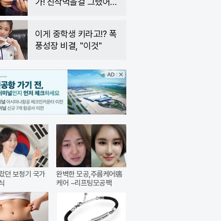
가! 진작먹을걸 그랬어
요!
이게 중학생 키라고!? 폭
풍성장 비결, "이것"
랐던 보청기 국가
완벽한 모공,주름케어!홈
식
케어 ~리프팅모공팩