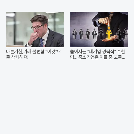
마른기침,가래 불편함 "이것"으
쏟아지는 "대기업 경력직" 수천
로 상쾌해져!
명... 중소기업은 이들 중 고르면
돼