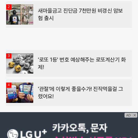
2
새마을금고 진단금 7천만원 비갱신 암보
험 출시
3
'로또 1등' 번호 예상해주는 로또계산기 화
제!
4
'관절'에 이렇게 좋을수가! 진작먹을걸 그
랬어요!