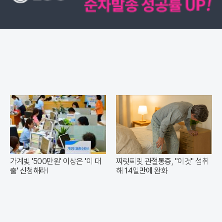
가계빚 '500만원' 이상은 '이 대
찌릿찌릿 관절통증, "이것" 섭취
출' 신청해라!
해 14일만에 완화