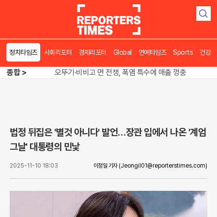
검
색
정치타임즈
사회리포터
경제리포터
Global
연예타임즈
Sports
건강
오뚜기·비비고 면 전쟁, 폭염 특수에 매출 껑충
종합 >
"징벌적 과세 없다" 정부, 공급 중심 기조 확정
폭염·가뭄 이중고, 이 대통령 "취약계층 끝까지 보호"
오뚜기·비비고 면 전쟁, 폭염 특수에 매출 껑충
법정 뒤집은 '별것 아니다' 발언…장관 입에서 나온 '계엄
그날' 대통령의 민낯
2025-11-10 18:03
이정일 기자
(Jeongil01@reporterstimes.com)