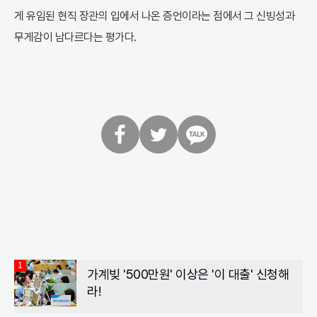
게 유임된 현직 장관의 입에서 나온 증언이라는 점에서 그 신빙성과
무게감이 남다르다는 평가다.
페
트
카
이
위
카
스
터
오
북
톡
1
가계빚 '500만원' 이상은 '이 대출' 신청해
라!