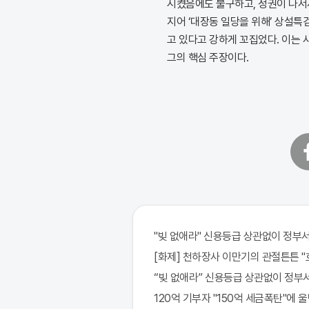
시켰음에도 불구하고, 정권이 나서서
지어 ‘대장동 일당을 위해’ 상설
고 있다고 강하게 꼬집었다. 이는
그의 핵심 주장이다.
페
이
스
북
"빚 없애라" 신용등급 상관없이 정부서
[화제] 천하장사 이만기의 관절튼튼 "호
“빚 없애라” 신용등급 상관없이 정부서
120억 기부자 "150억 세금폭탄"에 울면