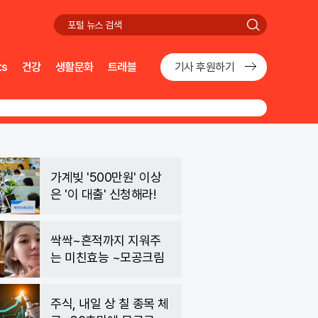
검
색
ts
건강
생활문화
트래블
기사 후원하기
가계빚 '500만원' 이상
은 '이 대출' 신청해라!
싹싹~흔적까지 지워주
는 미친효능 ~모공크림
주식, 내일 상 칠 종목 체