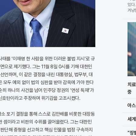
있다.
겨냥
습이다
현한
를 
사태를 ‘이재명 한 사람을 위한 더러운 불법 지시’로 규
면으로 제기했다. 그는 11월 8일 0시를 기해 대한민
선언하며, 이 같은 결정을 내린 대통령실, 법무부, 대
 모두 예외 없이 법의 심판을 받아 감옥에 가야 한다
치료
순히 하나의 사건을 넘어 민주당 정권의 ‘연성 독재’가
중
신호탄이라고 주장하며 위기감을 고조시켰다.
아스
항소 포기 결정을 통해 스스로 김만배를 비롯한 대장동
세계
백한 셈이라고 비판의 수위를 끌어올렸다. 그는 대한민
 판단해 중형을 선고하고 핵심 인물을 법정 구속까지
"징