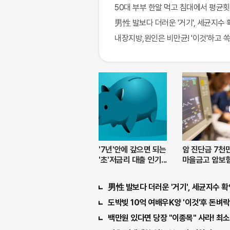
50대 부부 한알 먹고 침대에서 평균횟
男性 발보다 더러운 '거기', 세균지수 
내장지방,원인은 비만균! '이것'하고 
'7년'안에 갚으면 되는
암 진단금 7천만
'초'저금리 대출 인기...
마을금고 암보험
男性 발보다 더러운 '거기', 세균지수 확
도박빚 10억 여배우K양 '이것'후 돈벼락 
백만원 있다면 당장 "이종목" 사라! 최소 