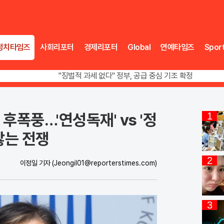
정치타임즈
사회리포터
경제리포터
Global
연예타임즈
Spor
오뚜기·비비고 면 전쟁, 폭염 특수에 매출 껑충
"징벌적 과세 없다" 정부, 공급 중심 기조 확정
폭염·가뭄 이중고, 이 대통령 "취약계층 끝까지 보호"
오뚜기·비비고 면 전쟁, 폭염 특수에 매출 껑충
후폭풍…'연성독재' vs '정
1
않는 전쟁
2
이정일 기자
(Jeongil01@reporterstimes.com)
3