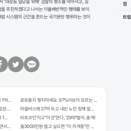
 ‘대장동 일당을 위해’ 검찰의 항소를 막아서고, 심
정
특검을 추진하겠다고 나서는 이율배반적인 행태를 보이
 사법 시스템의 근간을 흔드는 국기문란 행위라는 것이
트럼
트
카
위
카
터
오
톡
 1억지원!
로또용지 찢지마세요. 97%이상이 모르는 비밀! "뒷면 비추면 번
관원" 100%당첨 혜택 난리나!!
마을버스에 37억 두고 내린 노인 정체 알고보니..!
 1억지원!
비트코인'지고"이것"뜬다, '29억'벌어..충격!
서 한 말이..!
월3000만원 벌고 싶으면 "이 자격증"만 따면 된다.