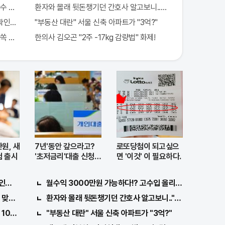
수 하루5번?
환자와 몰래 뒷돈챙기던 간호사 알고보니.."충격"
확인해보니..충격!
"부동산 대란" 서울 신축 아파트가 "3억?"
쏙쏙 빠져…
한의사 김오곤 "2주 -17kg 감량법" 화제!
원, 새
7년'동안 갚으라고?
로또당첨이 되고싶으
 출시
'초저금리'대출 신청자
면 '이것' 이 필요하다.
몰렸다.
인해보니..충격!
월수익 3000만원 가능하다!? 고수입 올리는 이 "자격증"
맞아..
환자와 몰래 뒷돈챙기던 간호사 알고보니.."충격"
1000배 이상 증가...충격!!
"부동산 대란" 서울 신축 아파트가 "3억?"