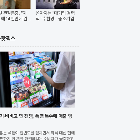
 관절통증, "이
쏟아지는 "대기업 경력
취해 14일만에 완
직" 수천명... 중소기업은
이들 중 고르면 돼
스핫픽스
기·비비고 면 전쟁, 폭염 특수에 매출 껑
없는 폭염이 한반도를 덮치면서 외식 대신 집에
간편하게 한 끼를 해결하려는 소비자가 급증하고