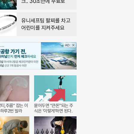
크.. 30초만에 무료로
유니세프팀 팔찌를 차고
어린이를 지켜주세요
잡티,주름" 잡는 이
묻어두면 "큰돈"되는 주
 하루2번 발라
식은 '이렇게'하면 된다.