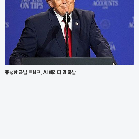
풍성한 금발 트럼프, AI 패러디 밈 폭발