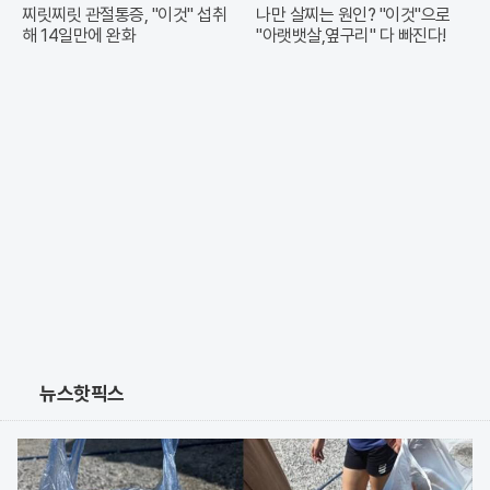
찌릿찌릿 관절통증, "이것" 섭취
나만 살찌는 원인? "이것"으로
해 14일만에 완화
"아랫뱃살,옆구리" 다 빠진다!
뉴스핫픽스