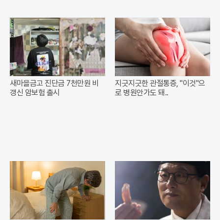
새마을금고 진단금 7천만원 비
지긋지긋한 관절통증, "이것"으
갱신 암보험 출시
로 병원안가도 돼..