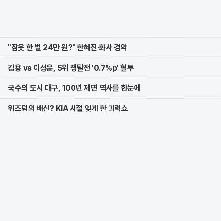
"잠옷 한 벌 24만 원?" 한혜진·화사 경악
김용 vs 이성윤, 5위 쟁탈전 '0.7%p' 혈투
국수의 도시 대구, 100년 제면 역사를 한눈에
위즈덤의 배신? KIA 시절 잊게 한 괴력쇼