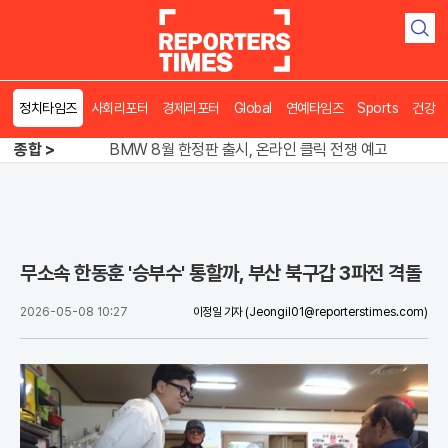
검
색
김용 vs 이성윤, 5위 쟁탈전 '0.7%p' 혈투
정치타임즈
사회리포터
경제리포터
Global
연예타임즈
Sports
건강
BMW 8월 한정판 출시, 온라인 클릭 전쟁 예고
종합 >
송영길 인천서 반전 노려, 2주차 경선 요동
김용 vs 이성윤, 5위 쟁탈전 '0.7%p' 혈투
무소속 한동훈 '승부수' 통할까, 부산 북구갑 3파전 격돌
2026-05-08 10:27
이정일 기자
(Jeongil01@reporterstimes.com)