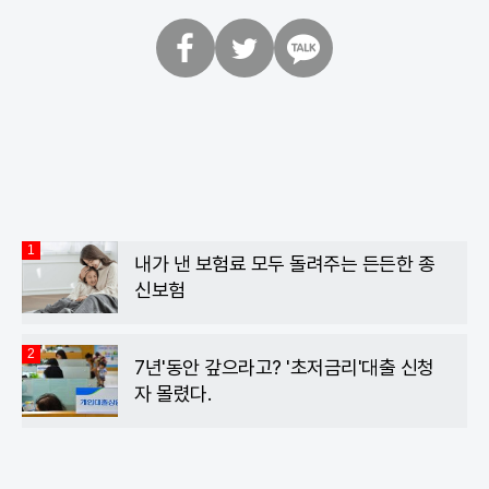
페
트
카
이
위
카
스
터
오
북
톡
1
내가 낸 보험료 모두 돌려주는 든든한 종
신보험
2
7년'동안 갚으라고? '초저금리'대출 신청
자 몰렸다.