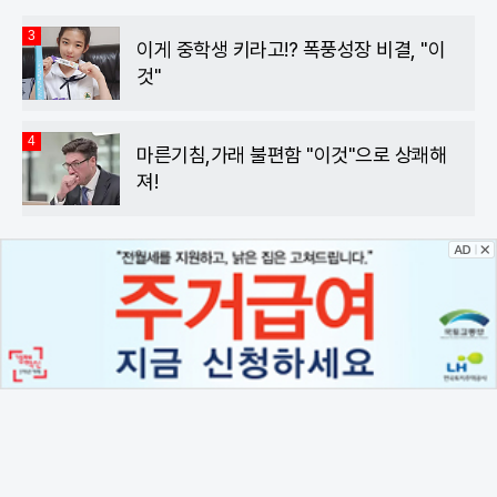
3
이게 중학생 키라고!? 폭풍성장 비결, "이
것"
4
마른기침,가래 불편함 "이것"으로 상쾌해
져!