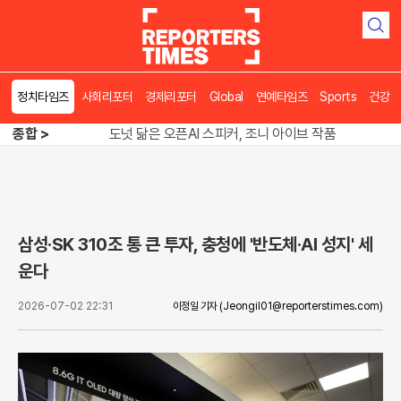
검
색
정치타임즈
사회리포터
경제리포터
Global
연예타임즈
Sports
건강
송영길 인천서 반전 노려, 2주차 경선 요동
종합 >
도넛 닮은 오픈AI 스피커, 조니 아이브 작품
아파트 방에서 들린 쉭쉭 소리‥코브라였다
송영길 인천서 반전 노려, 2주차 경선 요동
삼성·SK 310조 통 큰 투자, 충청에 '반도체·AI 성지' 세
운다
2026-07-02 22:31
이정일 기자
(Jeongil01@reporterstimes.com)