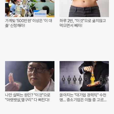
가계빚 '500만원' 이상은 '이 대
하루 2번, "이것"으로 굶지않고
출' 신청해라!
먹으면서 빼자!
나만 살찌는 원인? "이것"으로
쏟아지는 "대기업 경력직" 수천
"아랫뱃살,옆구리" 다 빠진다!
명... 중소기업은 이들 중 고르면
돼