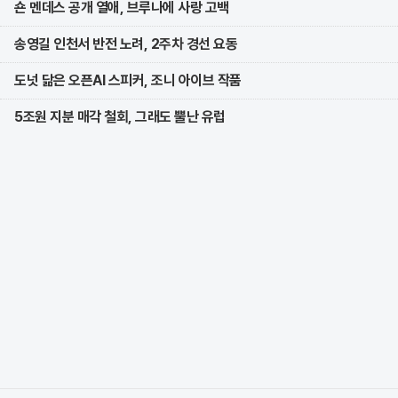
숀 멘데스 공개 열애, 브루나에 사랑 고백
송영길 인천서 반전 노려, 2주차 경선 요동
도넛 닮은 오픈AI 스피커, 조니 아이브 작품
5조원 지분 매각 철회, 그래도 뿔난 유럽