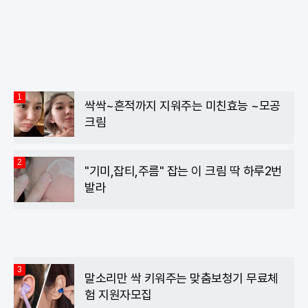
이
위
카
스
터
오
북
톡
1
싹싹~흔적까지 지워주는 미친효능 ~모공
크림
2
"기미,잡티,주름" 잡는 이 크림 딱 하루2번
발라
3
말소리만 싹 키워주는 맞춤보청기 무료체
험 지원자모집