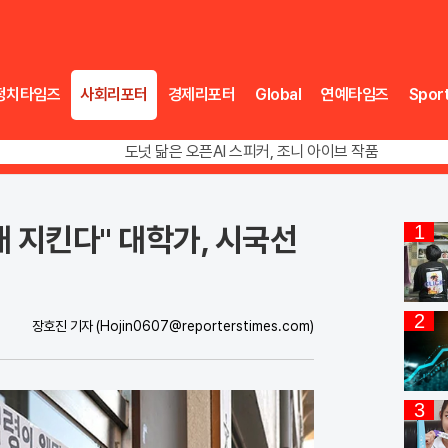
정치타임즈
사회리포터
경제리포터
Global
연예타임즈
Spor
송영길 인천서 반전 노려, 2주차 경선 요동
도넛 닮은 오픈AI 스피커, 조니 아이브 작품
아파트 방에서 들린 쉭쉭 소리‥코브라였다
송영길 인천서 반전 노려, 2주차 경선 요동
래 지킨다" 대학가, 시국선
1
2
장호진 기자
(Hojin0607@reporterstimes.com)
3