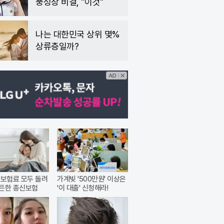
풍성장 비결, "이것"
나는 대한민국 상위 몇%
상류층일까?
 보험료 모두 돌려
가계빚 '500만원' 이상은
든한 종신보험
'이 대출' 신청해라!