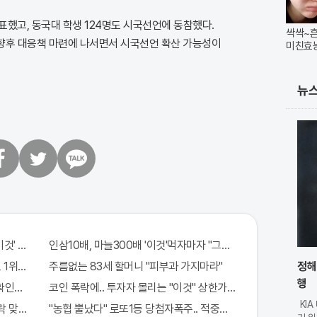
했고, 동국대 학생 124명도 시국선언에 동참했다.
싹싹~
 향후 대응책 마련에 나서면서 시국선언 확산 가능성이
미친효
뉴
트
카
위
카
터
오
톡
이것' 먹자마자..바로
인삼10배, 마늘300배 '이것'먹자마자 "그곳" 땅땅해져..헉!
1위종목..."충격"
주름없는 83세 할머니 "피부과 가지마라"
정해
행
확인해보니..충격!
코인 폭락에.. 투자자 몰리는 "이것" 상한가 포착해! 미리 투자..
KI
 맞아..
"농협 뿔났다" 로또1등 당첨자폭주.. 적중률87%