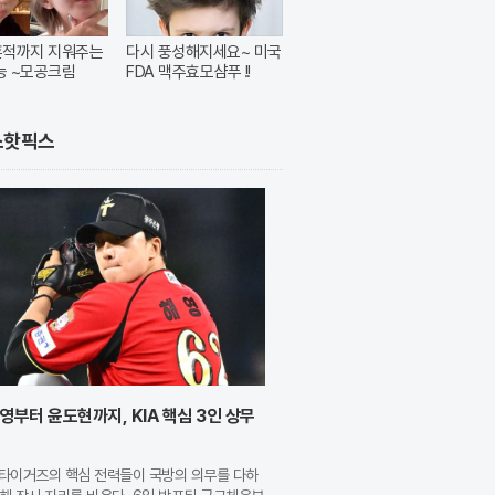
흔적까지 지워주는
다시 풍성해지세요~ 미국
능 ~모공크림
FDA 맥주효모샴푸 !!
스핫픽스
영부터 윤도현까지, KIA 핵심 3인 상무
A 타이거즈의 핵심 전력들이 국방의 의무를 다하