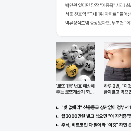
백만원 있다면 당장 "이종목" 사라! 최소 
서울 천호역 “국내 1위 아파트” 들어선
역류성식도염 증상있다면, 무조건 "이
'로또 1등' 번호 예상해
하루 2번, "이
주는 로또계산기 화
굶지않고 먹으면
제!
자!
"빚 없애라" 신용등급 상관없이 정부서 
월3000만원 벌고 싶으면 "이 자격증"만
주식, 비트코인 다 팔아라 "이것" 하면 