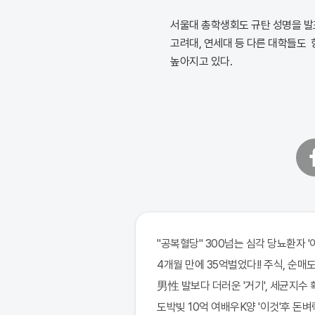
서울대 총학생회도 규탄 성명을 발표
고려대, 연세대 등 다른 대학들도
높아지고 있다.
페
이
스
북
"공복혈당" 300넘는 심각 당뇨환자 '
4개월 만에 35억벌었다!! 주식, 순매도 
男性 발보다 더러운 '거기', 세균지수 
도박빚 10억 여배우K양 '이것'후 돈벼락