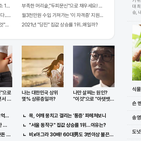
기 위
1000배 이상 증가...충격!!
부족한 머리숱,"두피문신"으로 채우세요! 글로웰의원 의)96837
대 최
승, 
다..충격!
월3천만원 수입 가져가는 '이 자격증' 지원자 몰려!
확정 
것"의심하세요. 간단치료법 나왔다!
2021년 "당진" 집값 상승률 1위..왜일까?
가 
단과
식물
것"으로
나는 대한민국 상위
나만 살찌는 원인?
서 빼
몇% 상류층일까?
"이것"으로 "아랫뱃
숀 
살,옆구리" 다 빠진다!
1억지원!
목, 어깨 뭉치고 결리는 '통증' 파헤쳐보니
송영
 따면 된다.
"서울 동작구" 집값 상승률 1위…이유는?
도넛
큰돈 번다!
비x아그라 30배! 60대男도 3번이상 불끈불끈!