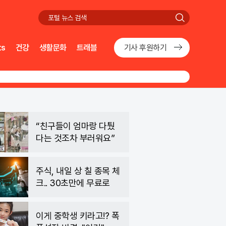
검
색
ts
건강
생활문화
트래블
기사 후원하기
“친구들이 엄마랑 다퉜
다는 것조차 부러워요”
주식, 내일 상 칠 종목 체
크.. 30초만에 무료로
이게 중학생 키라고!? 폭