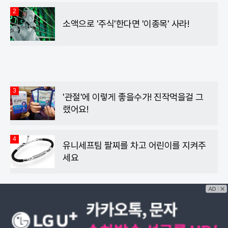
2
소액으로 '주식'한다면 '이종목' 사라!
3
'관절'에 이렇게 좋을수가! 진작먹을걸 그
랬어요!
4
유니세프팀 팔찌를 차고 어린이를 지켜주
세요