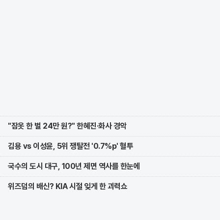
"잠옷 한 벌 24만 원?" 한혜진·화사 경악
김용 vs 이성윤, 5위 쟁탈전 '0.7%p' 혈투
국수의 도시 대구, 100년 제면 역사를 한눈에
위즈덤의 배신? KIA 시절 잊게 한 괴력쇼