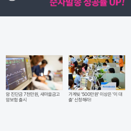
암 진단금 7천만원, 새마을금고
가계빚 '500만원' 이상은 '이 대
암보험 출시
출' 신청해라!