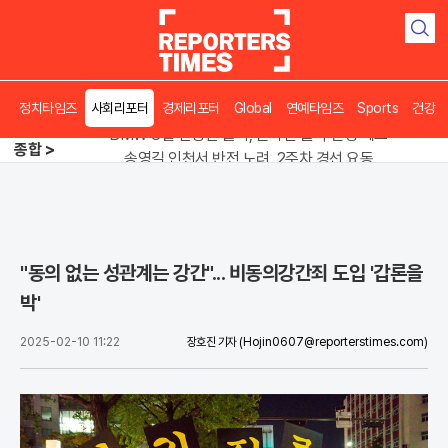
검
색
김용 vs 이성윤, 5위 쟁탈전 '0.7%p' 혈투
정치타임즈
사회리포터
경제리포터
Global
연예타임즈
Sports
건강
BMW 8월 한정판 출시, 온라인 클릭 전쟁 예고
종합 >
송영길 인천서 반전 노려, 2주차 경선 요동
김용 vs 이성윤, 5위 쟁탈전 '0.7%p' 혈투
"동의 없는 성관계는 강간"... 비동의강간죄 도입 '갑론을
박'
2025-02-10 11:22
장호진 기자
(Hojin0607@reporterstimes.com)