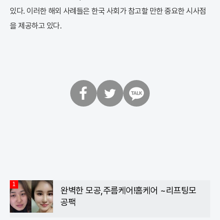
있다. 이러한 해외 사례들은 한국 사회가 참고할 만한 중요한 시사점
을 제공하고 있다.
페
트
카
이
위
카
스
터
오
북
톡
1
완벽한 모공,주름케어!홈케어 ~리프팅모
공팩