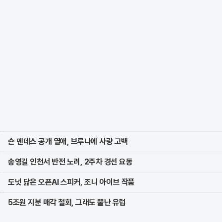
숀 멘데스 공개 열애, 브루나에 사랑 고백
송영길 인천서 반전 노려, 2주차 경선 요동
도넛 닮은 오픈AI 스피커, 조니 아이브 작품
5조원 지분 매각 철회, 그래도 뿔난 유럽