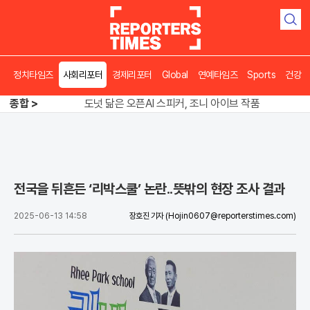
검
색
정치타임즈
사회리포터
경제리포터
Global
연예타임즈
Sports
건강
송영길 인천서 반전 노려, 2주차 경선 요동
도넛 닮은 오픈AI 스피커, 조니 아이브 작품
종합 >
아파트 방에서 들린 쉭쉭 소리‥코브라였다
송영길 인천서 반전 노려, 2주차 경선 요동
전국을 뒤흔든 ‘리박스쿨’ 논란..뜻밖의 현장 조사 결과
2025-06-13 14:58
장호진 기자
(Hojin0607@reporterstimes.com)