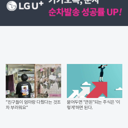
“친구들이 엄마랑 다퉜다는 것조
묻어두면 "큰돈"되는 주식은 '이
차 부러워요”
렇게'하면 된다.