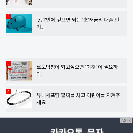
2
'7년'안에 갚으면 되는 '초'저금리 대출 인
기...
3
로또당첨이 되고싶으면 '이것' 이 필요하
다.
4
유니세프팀 팔찌를 차고 어린이를 지켜주
세요