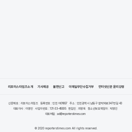
리포터스타임즈소개
기사제공
불편신고
이메일무단수집거부
인터넷신문 윤리강령
신문제호 : 리포터스타임즈
등록번호 : 인천 아01657
주소 : 인천광역시 남동구 함박뫼로347번길 43
대표이사 : 이영민
사업자번호 : 131-33-45935
편집인 : 최영옥
청소년보호책임자 : 박영진
대표메일 : ad@reporterstimes.com
© 2020 reporterstimes.com All rights reserved.