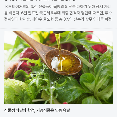
KIA 타이거즈의 핵심 전력들이 국방의 의무를 다하기 위해 잠시 자리
를 비운다. 6일 발표된 국군체육부대 최종 합격자 명단에 따르면, 투수
정해영과 한재승, 내야수 윤도현 등 총 3명의 선수가 상무 입대를 확정
지었다. 이번 모집에는 KIA에서만 9명의 선수가 지원하며 높은 경쟁률
을 보였으나, 최종적으로 구단과
식물성 식단의 함정, 가공식품은 염증 유발