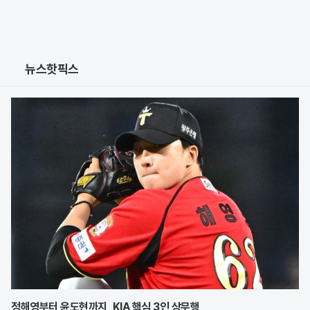
뉴스핫픽스
정해영부터 윤도현까지, KIA 핵심 3인 상무행