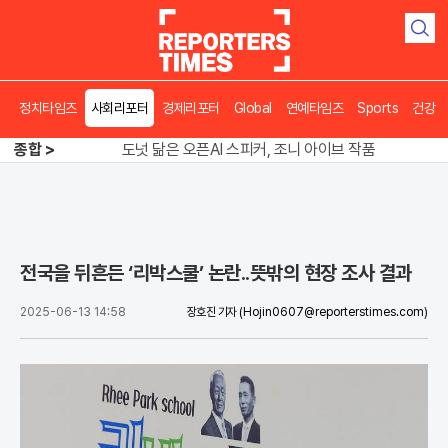
검
색
정치타임즈
사회리포터
경제리포터
Global
연예타임즈
Sports
건강
송영길 인천서 반전 노려, 2주차 경선 요동
도넛 닮은 오픈AI 스피커, 조니 아이브 작품
종합 >
아파트 방에서 들린 쉭쉭 소리‥코브라였다
송영길 인천서 반전 노려, 2주차 경선 요동
전국을 뒤흔든 ‘리박스쿨’ 논란..뜻밖의 현장 조사 결과
2025-06-13 14:58
장호진 기자
(Hojin0607@reporterstimes.com)