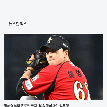
뉴스핫픽스
정해영부터 윤도현까지, KIA 핵심 3인 상무행