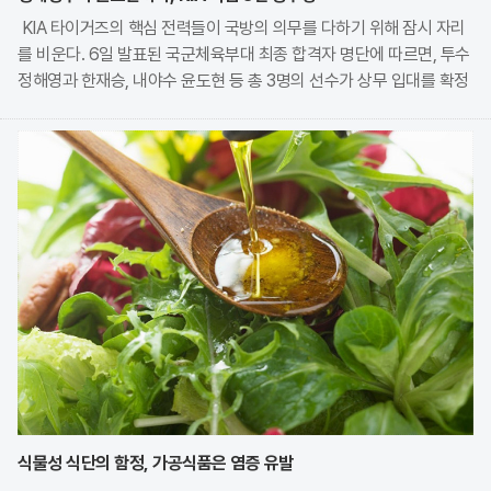
KIA 타이거즈의 핵심 전력들이 국방의 의무를 다하기 위해 잠시 자리
를 비운다. 6일 발표된 국군체육부대 최종 합격자 명단에 따르면, 투수
정해영과 한재승, 내야수 윤도현 등 총 3명의 선수가 상무 입대를 확정
지었다. 이번 모집에는 KIA에서만 9명의 선수가 지원하며 높은 경쟁률
을 보였으나, 최종적으로 구단과
식물성 식단의 함정, 가공식품은 염증 유발