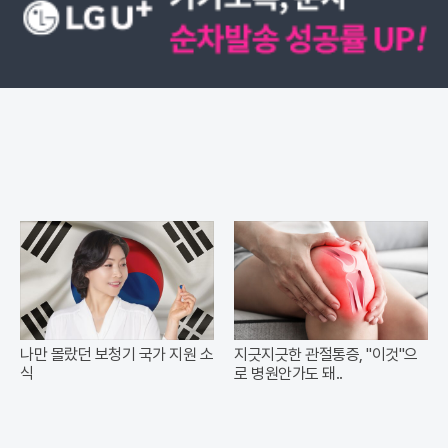
나만 몰랐던 보청기 국가 지원 소
지긋지긋한 관절통증, "이것"으
식
로 병원안가도 돼..