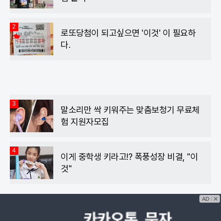
2
로또당첨이 되고싶으면 '이것' 이 필요하
다.
3
말소리만 싹 키워주는 맞춤보청기 무료체
험 지원자모집
4
이게 중학생 키라고!? 폭풍성장 비결, "이
것"