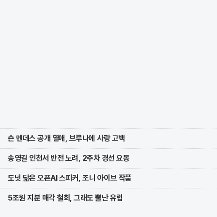
숀 멘데스 공개 열애, 브루나에 사랑 고백
송영길 인천서 반전 노려, 2주차 경선 요동
도넛 닮은 오픈AI 스피커, 조니 아이브 작품
5조원 지분 매각 철회, 그래도 뿔난 유럽