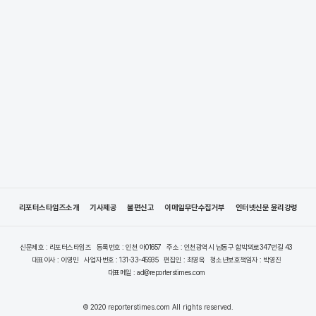
리포터스타임즈소개
기사제공
불편신고
이메일무단수집거부
인터넷신문 윤리강령
신문제호 : 리포터스타임즈
등록번호 : 인천 아01657
주소 : 인천광역시 남동구 함박뫼로347번길 43
대표이사 : 이영민
사업자번호 : 131-33-45935
편집인 : 최영옥
청소년보호책임자 : 박영진
대표메일 : ad@reporterstimes.com
© 2020 reporterstimes.com All rights reserved.