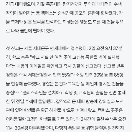
긴급 대피했으며, 경찰 특공대와 탐지견까지 투입돼 대대적인 수색
작업이 벌어지는 등 캠퍼스는 순식간에 공포와 혼란에 휩싸였다. 가
을 축제와 맑은 날씨를 만끽하던 학생들은 영문도 모른 채 건물 밖으
로 나와 불안에 떨어야 했다.
첫 신고는 서울 서대문구 연세대에서 접수됐다. 2일 오전 9시 37분
경, 학교 측은 "학교 시설 안 여러 곳에 고성능 폭탄을 벽에 설치했
다"는 내용의 이메일을 확인하고 즉시 경찰에 신고했다. 신고를 받은
경찰은 즉각 서대문경찰서 인력 55명과 소방 인력 30명 등 총 85명
을 현장에 급파했다. 경찰은 본관과 교육관 등 메일에 명시된 건물을
중심으로 폴리스라인을 설치하고 학생 및 교직원의 출입을 전면 통제
한 뒤 정밀 수색에 돌입했다. 갑작스러운 대피 방송에 강의실과 도서
관에 있던 학생들은 황급히 건물 밖으로 빠져나왔고, 캠퍼스 곳곳은
어리둥절한 표정의 학생들로 가득 찼다. 약 2시간에 걸친 수색은 오전
11시 30분경 마무리됐으며, 다행히 폭발물 등 위험 물질은 발견되지