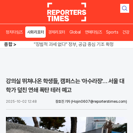
검
색
정치타임즈
사회리포터
경제리포터
Global
연예타임즈
Sports
건강
오뚜기·비비고 면 전쟁, 폭염 특수에 매출 껑충
"징벌적 과세 없다" 정부, 공급 중심 기조 확정
종합 >
폭염·가뭄 이중고, 이 대통령 "취약계층 끝까지 보호"
오뚜기·비비고 면 전쟁, 폭염 특수에 매출 껑충
강의실 뛰쳐나온 학생들, 캠퍼스는 '아수라장'… 서울 대
학가 덮친 연쇄 폭탄 테러 예고
2025-10-02 12:48
장호진 기자
(Hojin0607@reporterstimes.com)