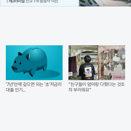
'7년'안에 갚으면 되는 '초'저금리
“친구들이 엄마랑 다퉜다는 것조
대출 인기...
차 부러워요”