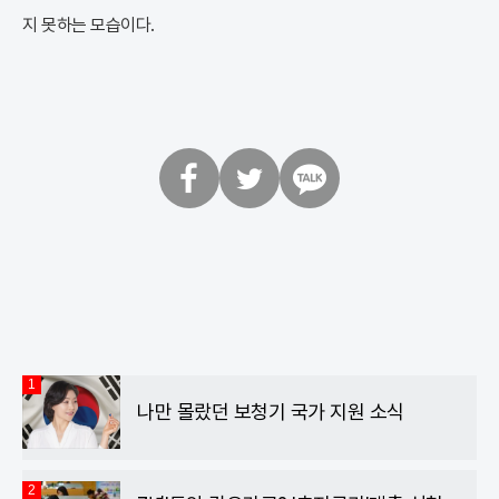
지 못하는 모습이다.
페
트
카
이
위
카
스
터
오
북
톡
1
나만 몰랐던 보청기 국가 지원 소식
2