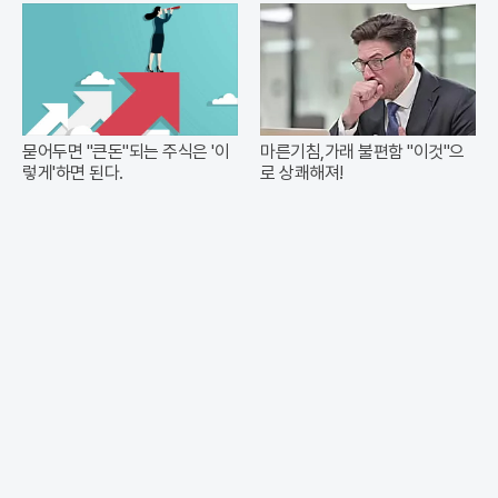
묻어두면 "큰돈"되는 주식은 '이
마른기침,가래 불편함 "이것"으
렇게'하면 된다.
로 상쾌해져!