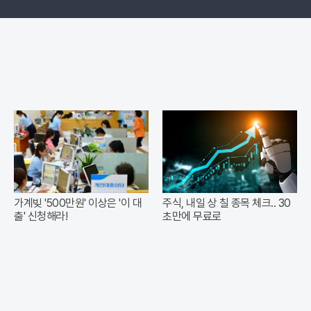
가계빚 '500만원' 이상은 '이 대
주식, 내일 상 칠 종목 체크.. 30
출' 신청해라!
초만에 무료로