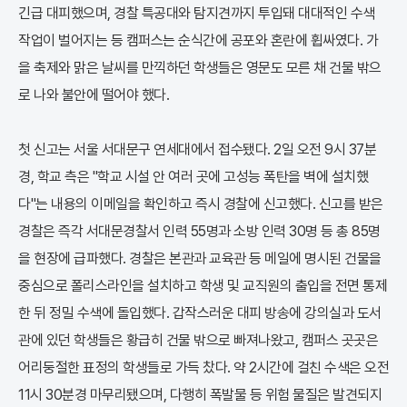
긴급 대피했으며, 경찰 특공대와 탐지견까지 투입돼 대대적인 수색
작업이 벌어지는 등 캠퍼스는 순식간에 공포와 혼란에 휩싸였다. 가
을 축제와 맑은 날씨를 만끽하던 학생들은 영문도 모른 채 건물 밖으
로 나와 불안에 떨어야 했다.
첫 신고는 서울 서대문구 연세대에서 접수됐다. 2일 오전 9시 37분
경, 학교 측은 "학교 시설 안 여러 곳에 고성능 폭탄을 벽에 설치했
다"는 내용의 이메일을 확인하고 즉시 경찰에 신고했다. 신고를 받은
경찰은 즉각 서대문경찰서 인력 55명과 소방 인력 30명 등 총 85명
을 현장에 급파했다. 경찰은 본관과 교육관 등 메일에 명시된 건물을
중심으로 폴리스라인을 설치하고 학생 및 교직원의 출입을 전면 통제
한 뒤 정밀 수색에 돌입했다. 갑작스러운 대피 방송에 강의실과 도서
관에 있던 학생들은 황급히 건물 밖으로 빠져나왔고, 캠퍼스 곳곳은
어리둥절한 표정의 학생들로 가득 찼다. 약 2시간에 걸친 수색은 오전
11시 30분경 마무리됐으며, 다행히 폭발물 등 위험 물질은 발견되지