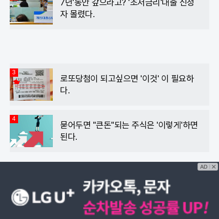
7년'동안 갚으라고? '초저금리'대출 신청
자 몰렸다.
3
로또당첨이 되고싶으면 '이것' 이 필요하
다.
4
묻어두면 "큰돈"되는 주식은 '이렇게'하면
된다.