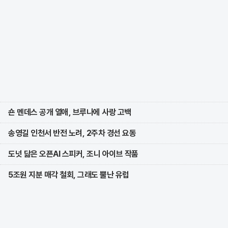
숀 멘데스 공개 열애, 브루나에 사랑 고백
송영길 인천서 반전 노려, 2주차 경선 요동
도넛 닮은 오픈AI 스피커, 조니 아이브 작품
5조원 지분 매각 철회, 그래도 뿔난 유럽