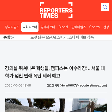
검
색
정치타임즈
사회리포터
경제리포터
Global
연예타임즈
Sports
건강
송영길 인천서 반전 노려, 2주차 경선 요동
도넛 닮은 오픈AI 스피커, 조니 아이브 작품
종합 >
아파트 방에서 들린 쉭쉭 소리‥코브라였다
송영길 인천서 반전 노려, 2주차 경선 요동
강의실 뛰쳐나온 학생들, 캠퍼스는 '아수라장'… 서울 대
학가 덮친 연쇄 폭탄 테러 예고
2025-10-02 12:48
장호진 기자
(Hojin0607@reporterstimes.com)