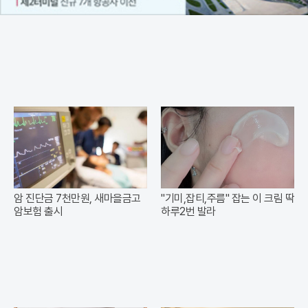
암 진단금 7천만원, 새마을금고
"기미,잡티,주름" 잡는 이 크림 딱
암보험 출시
하루2번 발라