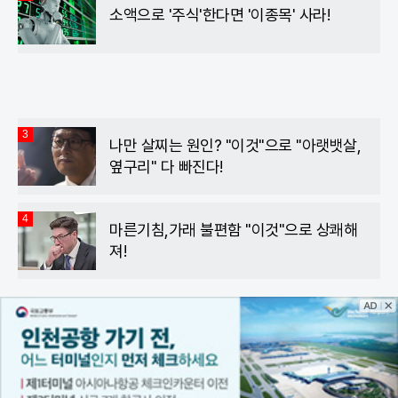
소액으로 '주식'한다면 '이종목' 사라!
3
나만 살찌는 원인? "이것"으로 "아랫뱃살,
옆구리" 다 빠진다!
4
마른기침,가래 불편함 "이것"으로 상쾌해
져!