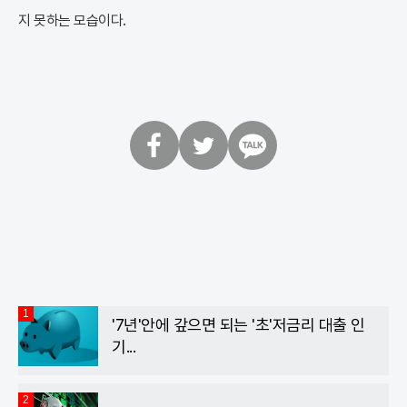
지 못하는 모습이다.
페
트
카
이
위
카
스
터
오
북
톡
1
'7년'안에 갚으면 되는 '초'저금리 대출 인
기...
2