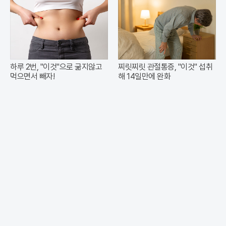
하루 2번, "이것"으로 굶지않고
찌릿찌릿 관절통증, "이것" 섭취
먹으면서 빼자!
해 14일만에 완화