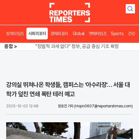
검
색
정치타임즈
사회리포터
경제리포터
Global
연예타임즈
Sports
건강
오뚜기·비비고 면 전쟁, 폭염 특수에 매출 껑충
종합 >
"징벌적 과세 없다" 정부, 공급 중심 기조 확정
폭염·가뭄 이중고, 이 대통령 "취약계층 끝까지 보호"
오뚜기·비비고 면 전쟁, 폭염 특수에 매출 껑충
강의실 뛰쳐나온 학생들, 캠퍼스는 '아수라장'… 서울 대
학가 덮친 연쇄 폭탄 테러 예고
2025-10-02 12:48
장호진 기자
(Hojin0607@reporterstimes.com)