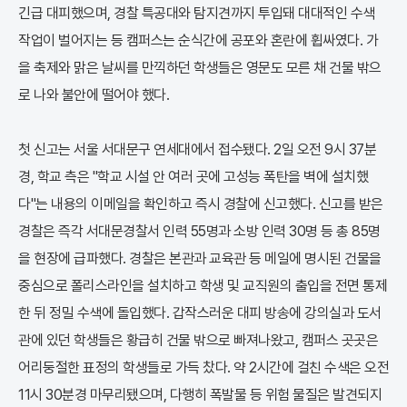
긴급 대피했으며, 경찰 특공대와 탐지견까지 투입돼 대대적인 수색
작업이 벌어지는 등 캠퍼스는 순식간에 공포와 혼란에 휩싸였다. 가
을 축제와 맑은 날씨를 만끽하던 학생들은 영문도 모른 채 건물 밖으
로 나와 불안에 떨어야 했다.
첫 신고는 서울 서대문구 연세대에서 접수됐다. 2일 오전 9시 37분
경, 학교 측은 "학교 시설 안 여러 곳에 고성능 폭탄을 벽에 설치했
다"는 내용의 이메일을 확인하고 즉시 경찰에 신고했다. 신고를 받은
경찰은 즉각 서대문경찰서 인력 55명과 소방 인력 30명 등 총 85명
을 현장에 급파했다. 경찰은 본관과 교육관 등 메일에 명시된 건물을
중심으로 폴리스라인을 설치하고 학생 및 교직원의 출입을 전면 통제
한 뒤 정밀 수색에 돌입했다. 갑작스러운 대피 방송에 강의실과 도서
관에 있던 학생들은 황급히 건물 밖으로 빠져나왔고, 캠퍼스 곳곳은
어리둥절한 표정의 학생들로 가득 찼다. 약 2시간에 걸친 수색은 오전
11시 30분경 마무리됐으며, 다행히 폭발물 등 위험 물질은 발견되지