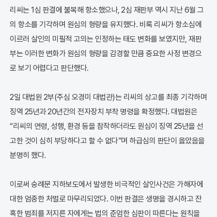
리씨는 1심 판결에 불복해 항소했으나, 2심 재판부 역시 지난 6월 그
의 항소를 기각하며 원심의 형량을 유지했다. 비록 리씨가 항소심에
이르러 살인의 미필적 고의는 인정하는 태도 변화를 보였지만, 재판
부는 이러한 변화가 원심의 형량을 감경할 만큼 중요한 사정 변경으
로 보기 어렵다고 판단했다.
2일 대법원 2부(주심 오경미 대법관)는 리씨의 상고를 최종 기각하며
징역 25년과 20년간의 전자장치 부착 명령을 확정했다. 대법원은
“리씨의 연령, 성행, 환경 등을 참작하더라도 원심이 징역 25년을 선
고한 것이 심히 부당하다고 할 수 없다”며 하급심의 판단이 옳았음을
분명히 했다.
이로써 숭례문 지하보도에서 발생한 비극적인 살인사건은 가해자에
대한 엄중한 처벌로 마무리되었다. 이번 판결은 생명을 경시하고 잔
혹한 범죄를 저지른 자에게는 법의 준엄한 심판이 따른다는 원칙을