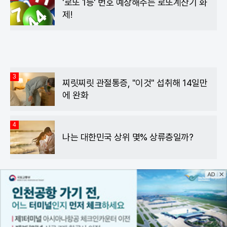
'로또 1등' 번호 예상해주는 로또계산기 화
제!
3
찌릿찌릿 관절통증, "이것" 섭취해 14일만
에 완화
4
나는 대한민국 상위 몇% 상류층일까?