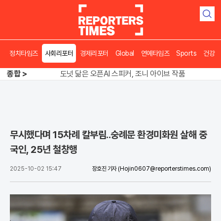
검
색
정치타임즈
사회리포터
경제리포터
Global
연예타임즈
Sports
건강
송영길 인천서 반전 노려, 2주차 경선 요동
종합 >
도넛 닮은 오픈AI 스피커, 조니 아이브 작품
아파트 방에서 들린 쉭쉭 소리‥코브라였다
송영길 인천서 반전 노려, 2주차 경선 요동
무시했다며 15차례 칼부림..숭례문 환경미화원 살해 중
국인, 25년 철창행
2025-10-02 15:47
장호진 기자
(Hojin0607@reporterstimes.com)