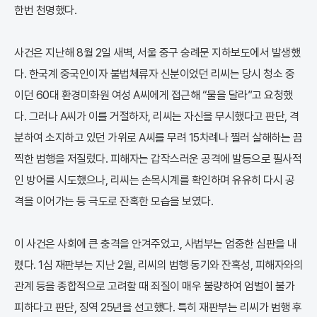
한번 천명했다.
사건은 지난해 8월 2일 새벽, 서울 중구 숭례문 지하보도에서 발생했
다. 한국계 중국인이자 불법체류자 신분이었던 리씨는 당시 청소 중
이던 60대 환경미화원 여성 A씨에게 접근해 “물을 달라”고 요청했
다. 그러나 A씨가 이를 거절하자, 리씨는 자신을 무시했다고 판단, 격
분하여 소지하고 있던 가위로 A씨를 무려 15차례나 찔러 살해하는 끔
찍한 범행을 저질렀다. 피해자는 갑작스러운 공격에 발등으로 필사적
인 방어를 시도했으나, 리씨는 손목시계를 확인하며 유유히 다시 공
격을 이어가는 등 극도로 잔혹한 모습을 보였다.
이 사건은 사회에 큰 충격을 안겨주었고, 사법부는 엄중한 심판을 내
렸다. 1심 재판부는 지난 2월, 리씨의 범행 동기와 잔혹성, 피해자와의
관계 등을 종합적으로 고려할 때 죄질이 매우 불량하여 엄벌이 불가
피하다고 판단, 징역 25년을 선고했다. 특히 재판부는 리씨가 범행 후