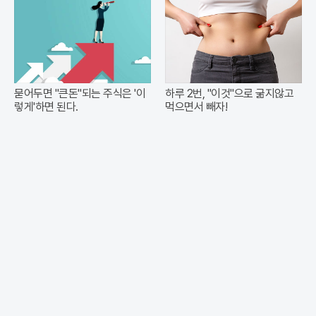
묻어두면 "큰돈"되는 주식은 '이
하루 2번, "이것"으로 굶지않고
렇게'하면 된다.
먹으면서 빼자!