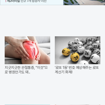
지긋지긋한 관절통증, "이것"으
'로또 1등' 번호 예상해주는 로또
로 병원안가도 돼..
계산기 화제!