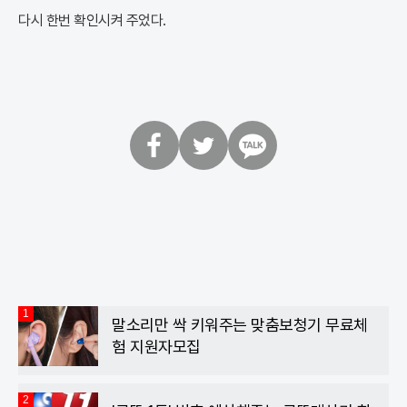
다시 한번 확인시켜 주었다.
페
트
카
이
위
카
스
터
오
북
톡
1
말소리만 싹 키워주는 맞춤보청기 무료체
험 지원자모집
2