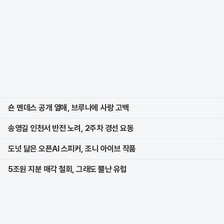
숀 멘데스 공개 열애, 브루나에 사랑 고백
송영길 인천서 반전 노려, 2주차 경선 요동
도넛 닮은 오픈AI 스피커, 조니 아이브 작품
5조원 지분 매각 철회, 그래도 뿔난 유럽