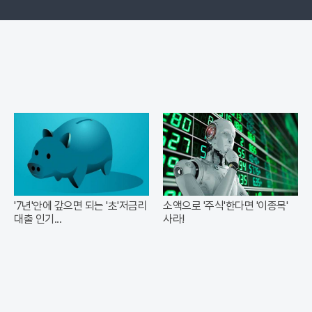
'7년'안에 갚으면 되는 '초'저금리
소액으로 '주식'한다면 '이종목'
대출 인기...
사라!