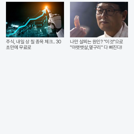
주식, 내일 상 칠 종목 체크.. 30
나만 살찌는 원인? "이것"으로
초만에 무료로
"아랫뱃살,옆구리" 다 빠진다!