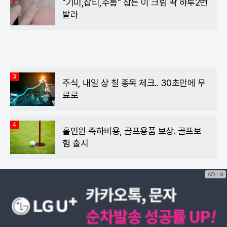
"기미,잡티,주름" 잡는 이 크림 딱 하루2번
발라
3
주식, 내일 상 칠 종목 체크.. 30초만에 무
료로
4
홀인원 축하비용, 골프용품 보상. 골프보
험 출시