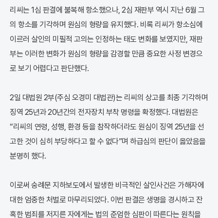
리씨는 1심 판결에 불복해 항소했으나, 2심 재판부 역시 지난 6월 그
의 항소를 기각하며 원심의 형량을 유지했다. 비록 리씨가 항소심에
이르러 살인의 미필적 고의는 인정하는 태도 변화를 보였지만, 재판
부는 이러한 변화가 원심의 형량을 감경할 만큼 중요한 사정 변경으
로 보기 어렵다고 판단했다.
2일 대법원 2부(주심 오경미 대법관)는 리씨의 상고를 최종 기각하며
징역 25년과 20년간의 전자장치 부착 명령을 확정했다. 대법원은
“리씨의 연령, 성행, 환경 등을 참작하더라도 원심이 징역 25년을 선
고한 것이 심히 부당하다고 할 수 없다”며 하급심의 판단이 옳았음을
분명히 했다.
이로써 숭례문 지하보도에서 발생한 비극적인 살인사건은 가해자에
대한 엄중한 처벌로 마무리되었다. 이번 판결은 생명을 경시하고 잔
혹한 범죄를 저지른 자에게는 법의 준엄한 심판이 따른다는 원칙을