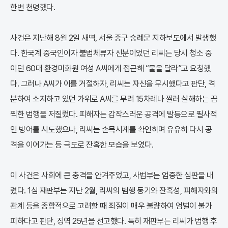
한번 천명했다.
사건은 지난해 8월 2일 새벽, 서울 중구 숭례문 지하보도에서 발생했
다. 한국계 중국인이자 불법체류자 신분이었던 리씨는 당시 청소 중
이던 60대 환경미화원 여성 A씨에게 접근해 “물을 달라”고 요청했
다. 그러나 A씨가 이를 거절하자, 리씨는 자신을 무시했다고 판단, 격
분하여 소지하고 있던 가위로 A씨를 무려 15차례나 찔러 살해하는 끔
찍한 범행을 저질렀다. 피해자는 갑작스러운 공격에 발등으로 필사적
인 방어를 시도했으나, 리씨는 손목시계를 확인하며 유유히 다시 공
격을 이어가는 등 극도로 잔혹한 모습을 보였다.
이 사건은 사회에 큰 충격을 안겨주었고, 사법부는 엄중한 심판을 내
렸다. 1심 재판부는 지난 2월, 리씨의 범행 동기와 잔혹성, 피해자와의
관계 등을 종합적으로 고려할 때 죄질이 매우 불량하여 엄벌이 불가
피하다고 판단, 징역 25년을 선고했다. 특히 재판부는 리씨가 범행 후