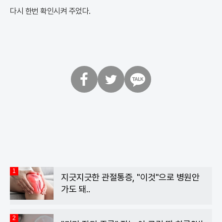
다시 한번 확인시켜 주었다.
페
트
카
이
위
카
스
터
오
북
톡
1
지긋지긋한 관절통증, "이것"으로 병원안
가도 돼..
2