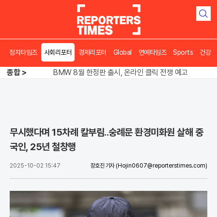
검
색
정치타임즈
사회리포터
경제리포터
Global
연예타임즈
Sports
건강
김용 vs 이성윤, 5위 쟁탈전 '0.7%p' 혈투
종합 >
BMW 8월 한정판 출시, 온라인 클릭 전쟁 예고
송영길 인천서 반전 노려, 2주차 경선 요동
김용 vs 이성윤, 5위 쟁탈전 '0.7%p' 혈투
무시했다며 15차례 칼부림..숭례문 환경미화원 살해 중
국인, 25년 철창행
2025-10-02 15:47
장호진 기자
(Hojin0607@reporterstimes.com)