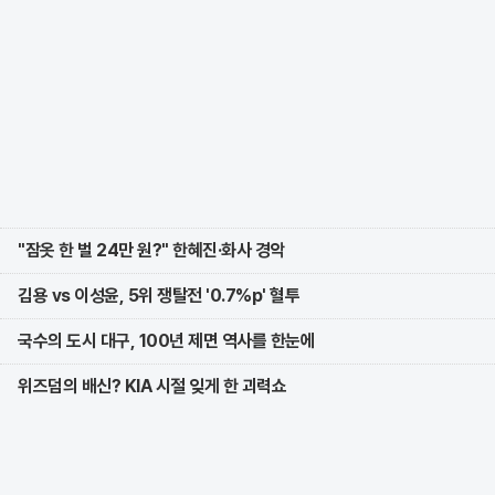
"잠옷 한 벌 24만 원?" 한혜진·화사 경악
김용 vs 이성윤, 5위 쟁탈전 '0.7%p' 혈투
국수의 도시 대구, 100년 제면 역사를 한눈에
위즈덤의 배신? KIA 시절 잊게 한 괴력쇼