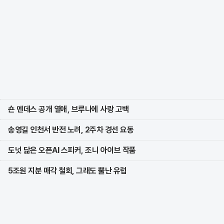
숀 멘데스 공개 열애, 브루나에 사랑 고백
송영길 인천서 반전 노려, 2주차 경선 요동
도넛 닮은 오픈AI 스피커, 조니 아이브 작품
5조원 지분 매각 철회, 그래도 뿔난 유럽