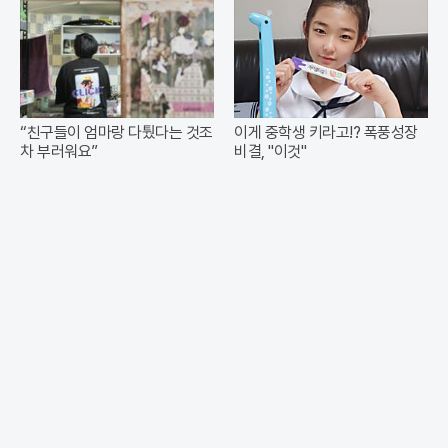
“친구들이 엄마랑 다퉜다는 것조
이게 중학생 키라고!? 폭풍성장
차 부러워요”
비결, "이것"