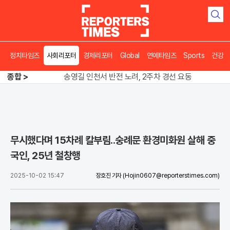
검
색
정치타임즈
사회리포터
경제리포터
Global
연예타임즈
Sports
건강
종합 >
송영길 인천서 반전 노려, 2주차 경선 요동
도넛 닮은 오픈AI 스피커, 조니 아이브 작품
아파트 방에서 들린 쉭쉭 소리‥코브라였다
송영길 인천서 반전 노려, 2주차 경선 요동
무시했다며 15차례 칼부림..숭례문 환경미화원 살해 중
국인, 25년 철창행
2025-10-02 15:47
장호진 기자
(Hojin0607@reporterstimes.com)