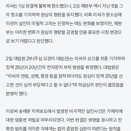
리씨는 1심 판결에 불복해 항소했으나, 2심 재판부 역시 지난 6월 그
의 항소를 기각하며 원심의 형량을 유지했다. 비록 리씨가 항소심에
이르러 살인의 미필적 고의는 인정하는 태도 변화를 보였지만, 재판
부는 이러한 변화가 원심의 형량을 감경할 만큼 중요한 사정 변경으
로 보기 어렵다고 판단했다.
2일 대법원 2부(주심 오경미 대법관)는 리씨의 상고를 최종 기각하며
징역 25년과 20년간의 전자장치 부착 명령을 확정했다. 대법원은
“리씨의 연령, 성행, 환경 등을 참작하더라도 원심이 징역 25년을 선
고한 것이 심히 부당하다고 할 수 없다”며 하급심의 판단이 옳았음을
분명히 했다.
이로써 숭례문 지하보도에서 발생한 비극적인 살인사건은 가해자에
대한 엄중한 처벌로 마무리되었다. 이번 판결은 생명을 경시하고 잔
혹한 범죄를 저지른 자에게는 법의 준엄한 심판이 따른다는 원칙을