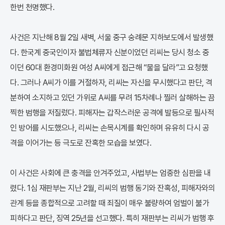
한번 천명했다.
사건은 지난해 8월 2일 새벽, 서울 중구 숭례문 지하보도에서 발생했
다. 한국계 중국인이자 불법체류자 신분이었던 리씨는 당시 청소 중
이던 60대 환경미화원 여성 A씨에게 접근해 “물을 달라”고 요청했
다. 그러나 A씨가 이를 거절하자, 리씨는 자신을 무시했다고 판단, 격
분하여 소지하고 있던 가위로 A씨를 무려 15차례나 찔러 살해하는 끔
찍한 범행을 저질렀다. 피해자는 갑작스러운 공격에 발등으로 필사적
인 방어를 시도했으나, 리씨는 손목시계를 확인하며 유유히 다시 공
격을 이어가는 등 극도로 잔혹한 모습을 보였다.
이 사건은 사회에 큰 충격을 안겨주었고, 사법부는 엄중한 심판을 내
렸다. 1심 재판부는 지난 2월, 리씨의 범행 동기와 잔혹성, 피해자와의
관계 등을 종합적으로 고려할 때 죄질이 매우 불량하여 엄벌이 불가
피하다고 판단, 징역 25년을 선고했다. 특히 재판부는 리씨가 범행 후