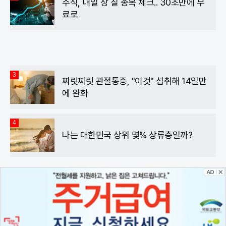
주식, 내일 상 칠 종목 체크.. 30초만에 무
료로
3
찌릿찌릿 관절통증, "이것" 섭취해 14일만
에 완화
4
나는 대한민국 상위 몇% 상류층일까?