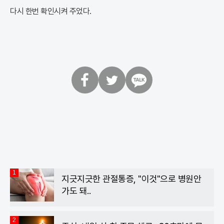
다시 한번 확인시켜 주었다.
페
트
카
이
위
카
스
터
오
북
톡
1
지긋지긋한 관절통증, "이것"으로 병원안
가도 돼..
2