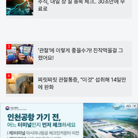
주식, 내일 상 칠 종목 체크.. 30초만에 무
료로
3
'관절'에 이렇게 좋을수가! 진작먹을걸 그
랬어요!
4
찌릿찌릿 관절통증, "이것" 섭취해 14일만
에 완화