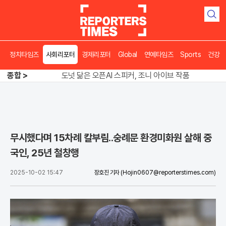
검
색
정치타임즈
사회리포터
경제리포터
Global
연예타임즈
Sports
건강
송영길 인천서 반전 노려, 2주차 경선 요동
종합 >
도넛 닮은 오픈AI 스피커, 조니 아이브 작품
아파트 방에서 들린 쉭쉭 소리‥코브라였다
송영길 인천서 반전 노려, 2주차 경선 요동
무시했다며 15차례 칼부림..숭례문 환경미화원 살해 중
국인, 25년 철창행
2025-10-02 15:47
장호진 기자
(Hojin0607@reporterstimes.com)