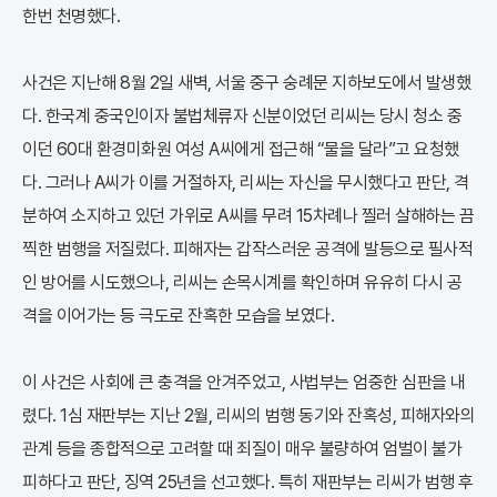
한번 천명했다.
사건은 지난해 8월 2일 새벽, 서울 중구 숭례문 지하보도에서 발생했
다. 한국계 중국인이자 불법체류자 신분이었던 리씨는 당시 청소 중
이던 60대 환경미화원 여성 A씨에게 접근해 “물을 달라”고 요청했
다. 그러나 A씨가 이를 거절하자, 리씨는 자신을 무시했다고 판단, 격
분하여 소지하고 있던 가위로 A씨를 무려 15차례나 찔러 살해하는 끔
찍한 범행을 저질렀다. 피해자는 갑작스러운 공격에 발등으로 필사적
인 방어를 시도했으나, 리씨는 손목시계를 확인하며 유유히 다시 공
격을 이어가는 등 극도로 잔혹한 모습을 보였다.
이 사건은 사회에 큰 충격을 안겨주었고, 사법부는 엄중한 심판을 내
렸다. 1심 재판부는 지난 2월, 리씨의 범행 동기와 잔혹성, 피해자와의
관계 등을 종합적으로 고려할 때 죄질이 매우 불량하여 엄벌이 불가
피하다고 판단, 징역 25년을 선고했다. 특히 재판부는 리씨가 범행 후