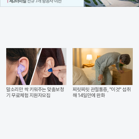
말소리만 싹 키워주는 맞춤보청
찌릿찌릿 관절통증, "이것" 섭취
기 무료체험 지원자모집
해 14일만에 완화