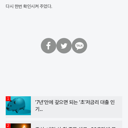
다시 한번 확인시켜 주었다.
페
트
카
이
위
카
스
터
오
북
톡
1
'7년'안에 갚으면 되는 '초'저금리 대출 인
기...
2