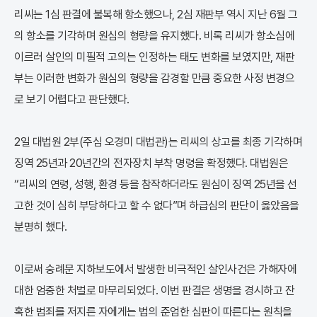
리씨는 1심 판결에 불복해 항소했으나, 2심 재판부 역시 지난 6월 그
의 항소를 기각하며 원심의 형량을 유지했다. 비록 리씨가 항소심에
이르러 살인의 미필적 고의는 인정하는 태도 변화를 보였지만, 재판
부는 이러한 변화가 원심의 형량을 감경할 만큼 중요한 사정 변경으
로 보기 어렵다고 판단했다.
2일 대법원 2부(주심 오경미 대법관)는 리씨의 상고를 최종 기각하며
징역 25년과 20년간의 전자장치 부착 명령을 확정했다. 대법원은
“리씨의 연령, 성행, 환경 등을 참작하더라도 원심이 징역 25년을 선
고한 것이 심히 부당하다고 할 수 없다”며 하급심의 판단이 옳았음을
분명히 했다.
이로써 숭례문 지하보도에서 발생한 비극적인 살인사건은 가해자에
대한 엄중한 처벌로 마무리되었다. 이번 판결은 생명을 경시하고 잔
혹한 범죄를 저지른 자에게는 법의 준엄한 심판이 따른다는 원칙을