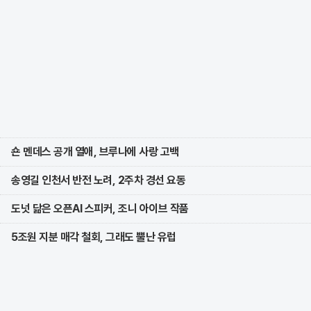
숀 멘데스 공개 열애, 브루나에 사랑 고백
송영길 인천서 반전 노려, 2주차 경선 요동
도넛 닮은 오픈AI 스피커, 조니 아이브 작품
5조원 지분 매각 철회, 그래도 뿔난 유럽