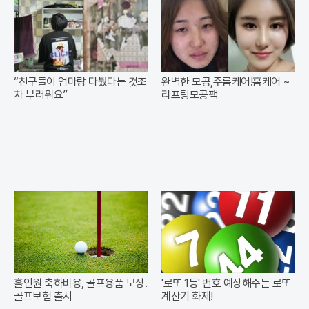
“친구들이 엄마랑 다퉜다는 것조
완벽한 모공,주름케어!홈케어 ~
차 부러워요”
리프팅모공팩
홀인원 축하비용, 골프용품 보상.
'로또 1등' 번호 예상해주는 로또
골프보험 출시
계산기 화제!