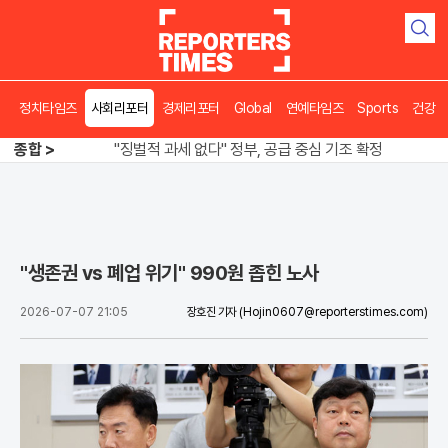
검
색
정치타임즈
사회리포터
경제리포터
Global
연예타임즈
Sports
건강
오뚜기·비비고 면 전쟁, 폭염 특수에 매출 껑충
종합 >
"징벌적 과세 없다" 정부, 공급 중심 기조 확정
폭염·가뭄 이중고, 이 대통령 "취약계층 끝까지 보호"
오뚜기·비비고 면 전쟁, 폭염 특수에 매출 껑충
"생존권 vs 폐업 위기" 990원 좁힌 노사
2026-07-07 21:05
장호진 기자
(Hojin0607@reporterstimes.com)