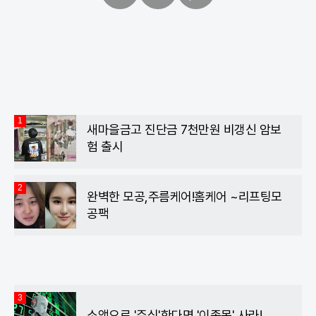
페
트
카
이
위
카
스
터
오
북
톡
1
새마을금고 진단금 7천만원 비갱신 암보
험 출시
2
완벽한 모공,주름케어!홈케어 ~리프팅모
공팩
3
소액으로 '주식'한다면 '이종목' 사라!