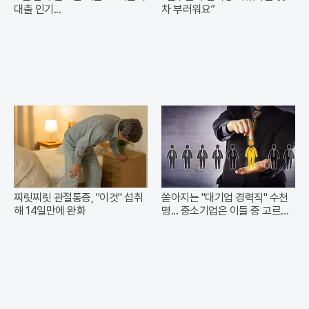
대출 인기...
차 부러워요”
찌릿찌릿 관절통증, "이것" 섭취
쏟아지는 "대기업 경력직" 수천
해 14일만에 완화
명... 중소기업은 이들 중 고르면
돼