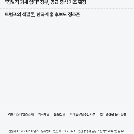
"징벌적 과세 없다" 정부, 공급 중심 기조 확정
트럼프의 색깔론, 한국계 홍 후보도 정조준
리포터스타임즈소개
기사제공
불편신고
이메일무단수집거부
인터넷신문 윤리강령
신문제호 : 리포터스타임즈
등록번호 : 인천 아01657
주소 : 인천광역시 남동구 함박뫼로347번길 43