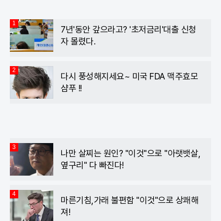
1
7년'동안 갚으라고? '초저금리'대출 신청
자 몰렸다.
2
다시 풍성해지세요~ 미국 FDA 맥주효모
샴푸 !!
3
나만 살찌는 원인? "이것"으로 "아랫뱃살,
옆구리" 다 빠진다!
4
마른기침,가래 불편함 "이것"으로 상쾌해
져!