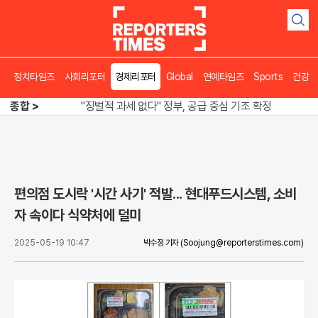
검
색
정치타임즈
사회리포터
경제리포터
Global
연예타임즈
Sports
건강
오뚜기·비비고 면 전쟁, 폭염 특수에 매출 껑충
종합 >
"징벌적 과세 없다" 정부, 공급 중심 기조 확정
폭염·가뭄 이중고, 이 대통령 "취약계층 끝까지 보호"
오뚜기·비비고 면 전쟁, 폭염 특수에 매출 껑충
편의점 도시락 '시간 사기' 적발... 현대푸드시스템, 소비
자 속이다 식약처에 덜미
2025-05-19 10:47
박수정 기자
(Soojung@reporterstimes.com)