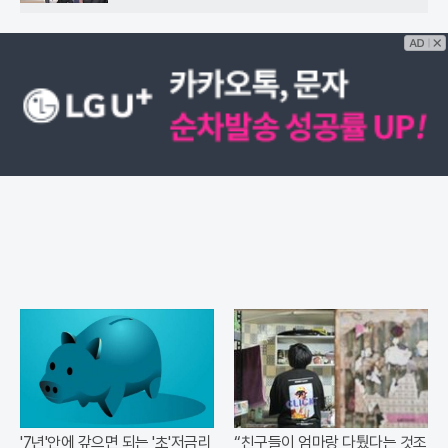
'7년'안에 갚으면 되는 '초'저금리
“친구들이 엄마랑 다퉜다는 것조