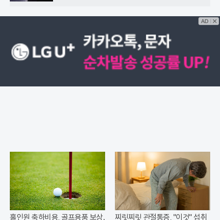
홀인원 축하비용, 골프용품 보상.
찌릿찌릿 관절통증, "이것" 섭취