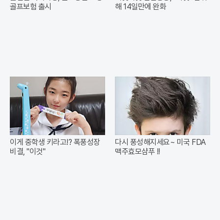
골프보험 출시
해 14일만에 완화
이게 중학생 키라고!? 폭풍성장
다시 풍성해지세요~ 미국 FDA
비결, "이것"
맥주효모샴푸 !!