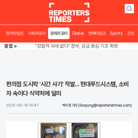
검
색
정치타임즈
사회리포터
경제리포터
Global
연예타임즈
Sports
건강
오뚜기·비비고 면 전쟁, 폭염 특수에 매출 껑충
종합 >
"징벌적 과세 없다" 정부, 공급 중심 기조 확정
폭염·가뭄 이중고, 이 대통령 "취약계층 끝까지 보호"
오뚜기·비비고 면 전쟁, 폭염 특수에 매출 껑충
편의점 도시락 '시간 사기' 적발... 현대푸드시스템, 소비
자 속이다 식약처에 덜미
2025-05-19 10:47
박수정 기자
(Soojung@reporterstimes.com)