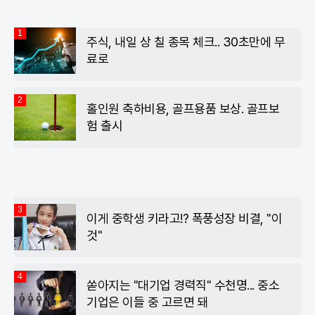
1
주식, 내일 상 칠 종목 체크.. 30초만에 무
료로
2
홀인원 축하비용, 골프용품 보상. 골프보
험 출시
3
이게 중학생 키라고!? 폭풍성장 비결, "이
것"
4
쏟아지는 "대기업 경력직" 수천명... 중소
기업은 이들 중 고르면 돼