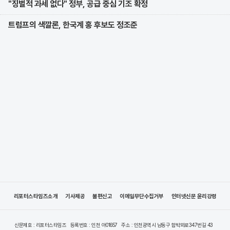
"징벌적 과세 없다" 정부, 공급 중심 기조 확정
트럼프의 색깔론, 한국계 홍 후보도 정조준
리포터스타임즈소개
기사제공
불편신고
이메일무단수집거부
인터넷신문 윤리강령
신문제호 : 리포터스타임즈
등록번호 : 인천 아01657
주소 : 인천광역시 남동구 함박뫼로347번길 43