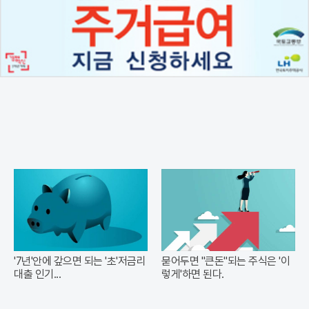
'7년'안에 갚으면 되는 '초'저금리
묻어두면 "큰돈"되는 주식은 '이
대출 인기...
렇게'하면 된다.