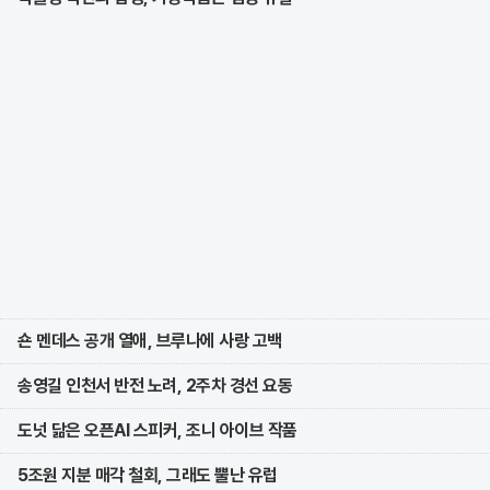
숀 멘데스 공개 열애, 브루나에 사랑 고백
송영길 인천서 반전 노려, 2주차 경선 요동
도넛 닮은 오픈AI 스피커, 조니 아이브 작품
5조원 지분 매각 철회, 그래도 뿔난 유럽