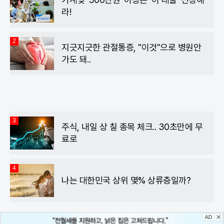
라!
2
지긋지긋한 관절통증, "이것"으로 병원안
가도 돼..
3
주식, 내일 상 칠 종목 체크.. 30초만에 무
료로
4
나는 대한민국 상위 몇% 상류층일까?