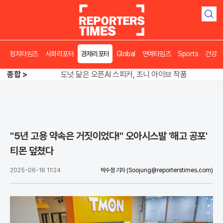
검
색
송영길 인천서 반전 노려, 2주차 경선 요동
정치타임즈
사회리포터
경제리포터
Global
연예타임즈
Sports
건강
도넛 닮은 오픈AI 스피커, 조니 아이브 작품
종합 >
아파트 방에서 들린 쉭쉭 소리‥코브라였다
송영길 인천서 반전 노려, 2주차 경선 요동
"5년 고용 약속은 거짓이었다!" 오아시스발 '해고 공포'
티몬 덮쳤다
2025-06-16 11:24
박수정 기자
(Soojung@reporterstimes.com)