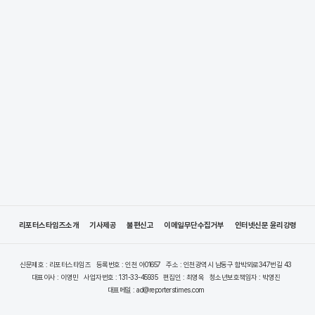
리포터스타임즈소개
기사제공
불편신고
이메일무단수집거부
인터넷신문 윤리강령
신문제호 : 리포터스타임즈
등록번호 : 인천 아01657
주소 : 인천광역시 남동구 함박뫼로347번길 43
대표이사 : 이영민
사업자번호 : 131-33-45935
편집인 : 최영옥
청소년보호책임자 : 박영진
대표메일 : ad@reporterstimes.com