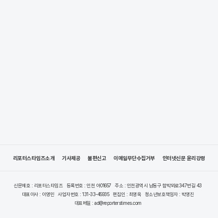
리포터스타임즈소개
기사제공
불편신고
이메일무단수집거부
인터넷신문 윤리강령
신문제호 : 리포터스타임즈
등록번호 : 인천 아01657
주소 : 인천광역시 남동구 함박뫼로347번길 43
대표이사 : 이영민
사업자번호 : 131-33-45935
편집인 : 최영옥
청소년보호책임자 : 박영진
대표메일 : ad@reporterstimes.com