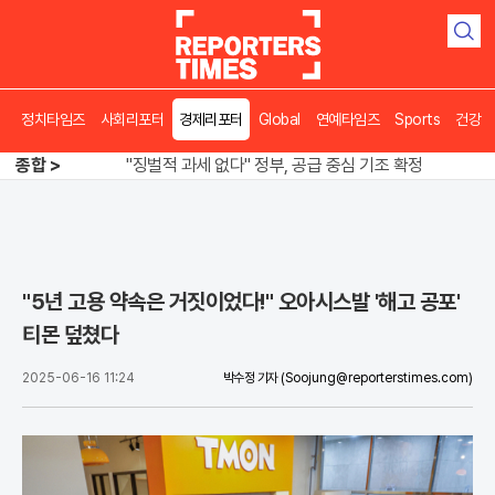
검
색
정치타임즈
사회리포터
경제리포터
Global
연예타임즈
Sports
건강
오뚜기·비비고 면 전쟁, 폭염 특수에 매출 껑충
종합 >
"징벌적 과세 없다" 정부, 공급 중심 기조 확정
폭염·가뭄 이중고, 이 대통령 "취약계층 끝까지 보호"
오뚜기·비비고 면 전쟁, 폭염 특수에 매출 껑충
"5년 고용 약속은 거짓이었다!" 오아시스발 '해고 공포'
티몬 덮쳤다
2025-06-16 11:24
박수정 기자
(Soojung@reporterstimes.com)