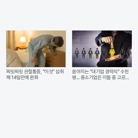
찌릿찌릿 관절통증, "이것" 섭취
쏟아지는 "대기업 경력직" 수천
해 14일만에 완화
명... 중소기업은 이들 중 고르면
돼