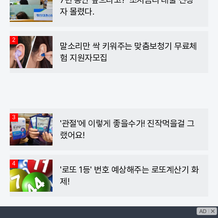
자 몰렸다.
2
말소리만 싹 키워주는 맞춤보청기 무료체
험 지원자모집
3
'관절'에 이렇게 좋을수가! 진작먹을걸 그
랬어요!
4
'로또 1등' 번호 예상해주는 로또계산기 화
제!