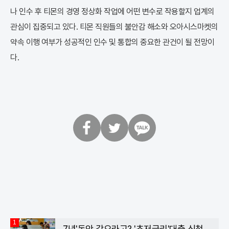
나 인수 후 티몬의 경영 정상화 작업에 어떤 변수로 작용할지 업계의
관심이 집중되고 있다. 티몬 직원들의 불안감 해소와 오아시스마켓의
약속 이행 여부가 성공적인 인수 및 통합의 중요한 관건이 될 전망이
다.
페
트
카
이
위
카
스
터
오
북
톡
1
7년'동안 갚으라고? '초저금리'대출 신청