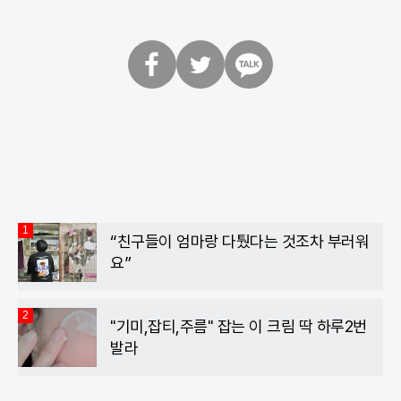
페
트
카
이
위
카
스
터
오
북
톡
1
“친구들이 엄마랑 다퉜다는 것조차 부러워
요”
2
"기미,잡티,주름" 잡는 이 크림 딱 하루2번
발라