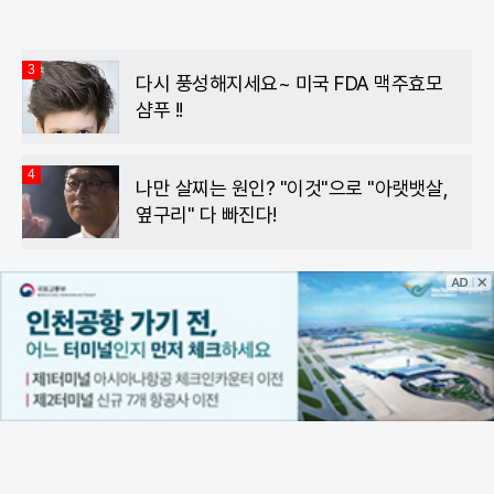
3
다시 풍성해지세요~ 미국 FDA 맥주효모
샴푸 !!
4
나만 살찌는 원인? "이것"으로 "아랫뱃살,
옆구리" 다 빠진다!