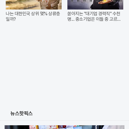
나는 대한민국 상위 몇% 상류층
쏟아지는 "대기업 경력직" 수천
일까?
명... 중소기업은 이들 중 고르면
돼
뉴스핫픽스