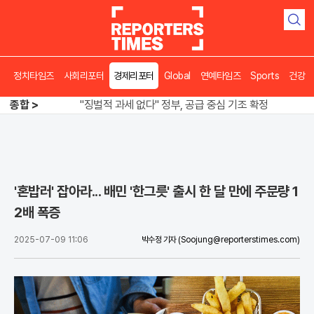
검
색
오뚜기·비비고 면 전쟁, 폭염 특수에 매출 껑충
정치타임즈
사회리포터
경제리포터
Global
연예타임즈
Sports
건강
"징벌적 과세 없다" 정부, 공급 중심 기조 확정
종합 >
폭염·가뭄 이중고, 이 대통령 "취약계층 끝까지 보호"
오뚜기·비비고 면 전쟁, 폭염 특수에 매출 껑충
'혼밥러' 잡아라... 배민 '한그릇' 출시 한 달 만에 주문량 1
2배 폭증
2025-07-09 11:06
박수정 기자
(Soojung@reporterstimes.com)