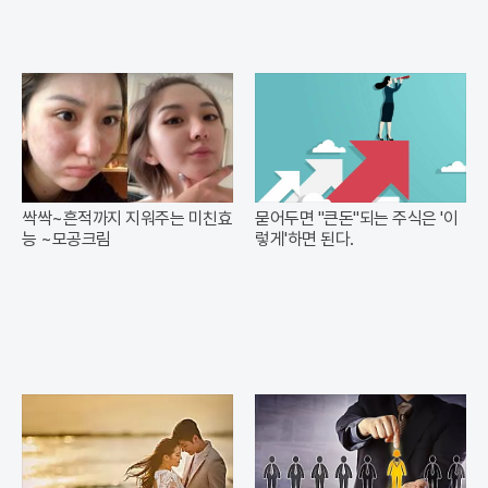
싹싹~흔적까지 지워주는 미친효
묻어두면 "큰돈"되는 주식은 '이
능 ~모공크림
렇게'하면 된다.