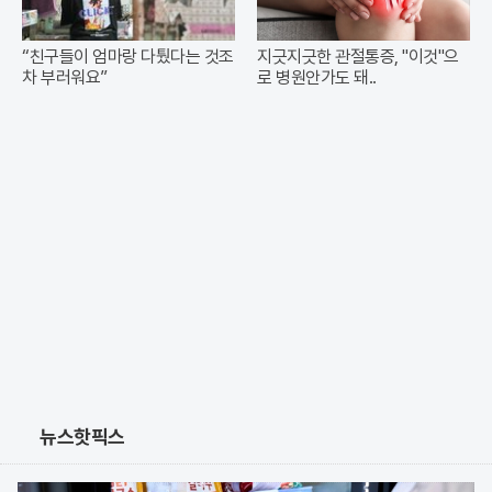
“친구들이 엄마랑 다퉜다는 것조
지긋지긋한 관절통증, "이것"으
차 부러워요”
로 병원안가도 돼..
뉴스핫픽스