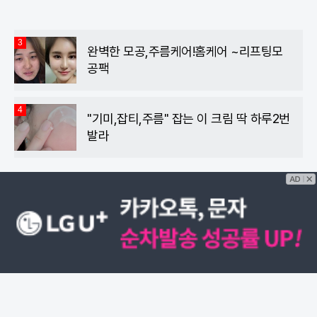
3
완벽한 모공,주름케어!홈케어 ~리프팅모
공팩
4
"기미,잡티,주름" 잡는 이 크림 딱 하루2번
발라