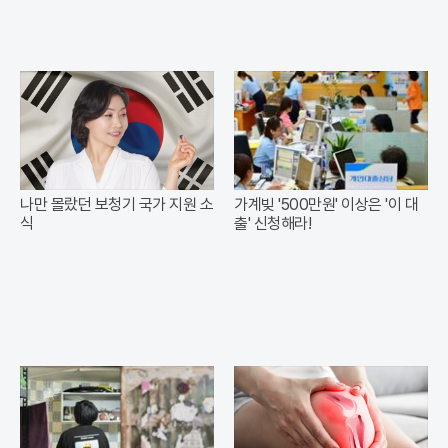
나만 몰랐던 보청기 국가 지원 소
가계빚 '500만원' 이상은 '이 대
식
출' 신청해라!