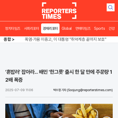
검
색
오뚜기·비비고 면 전쟁, 폭염 특수에 매출 껑충
정치타임즈
사회리포터
경제리포터
Global
연예타임즈
Sports
건강
"징벌적 과세 없다" 정부, 공급 중심 기조 확정
종합 >
폭염·가뭄 이중고, 이 대통령 "취약계층 끝까지 보호"
오뚜기·비비고 면 전쟁, 폭염 특수에 매출 껑충
'혼밥러' 잡아라... 배민 '한그릇' 출시 한 달 만에 주문량 1
2배 폭증
2025-07-09 11:06
박수정 기자
(Soojung@reporterstimes.com)