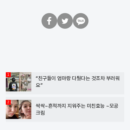
페
트
카
이
위
카
스
터
오
북
톡
1
“친구들이 엄마랑 다퉜다는 것조차 부러워
요”
2
싹싹~흔적까지 지워주는 미친효능 ~모공
크림