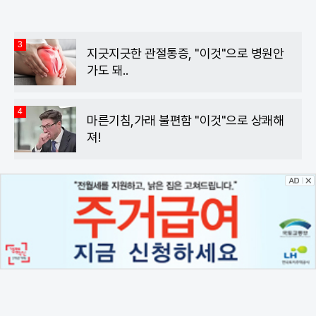
3
지긋지긋한 관절통증, "이것"으로 병원안
가도 돼..
4
마른기침,가래 불편함 "이것"으로 상쾌해
져!