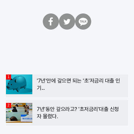
페
트
카
이
위
카
스
터
오
북
톡
1
'7년'안에 갚으면 되는 '초'저금리 대출 인
기...
2
7년'동안 갚으라고? '초저금리'대출 신청
자 몰렸다.