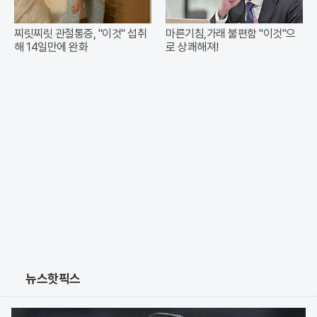
찌릿찌릿 관절통증, "이것" 섭취
마른기침,가래 불편함 "이것"으
해 14일만에 완화
로 상쾌해져!
뉴스핫픽스