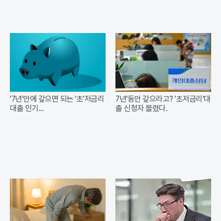
'7년'안에 갚으면 되는 '초'저금리
7년'동안 갚으라고? '초저금리'대
대출 인기...
출 신청자 몰렸다.