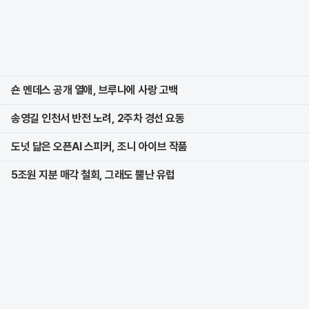
숀 멘데스 공개 열애, 브루나에 사랑 고백
송영길 인천서 반전 노려, 2주차 경선 요동
도넛 닮은 오픈AI 스피커, 조니 아이브 작품
5조원 지분 매각 철회, 그래도 뿔난 유럽