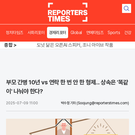
검
색
정치타임즈
사회리포터
경제리포터
Global
연예타임즈
Sports
건강
송영길 인천서 반전 노려, 2주차 경선 요동
종합 >
도넛 닮은 오픈AI 스피커, 조니 아이브 작품
아파트 방에서 들린 쉭쉭 소리‥코브라였다
송영길 인천서 반전 노려, 2주차 경선 요동
부모 간병 10년 vs 연락 한 번 안 한 형제... 상속은 '똑같
이' 나눠야 한다?
2025-07-09 11:00
박수정 기자
(Soojung@reporterstimes.com)