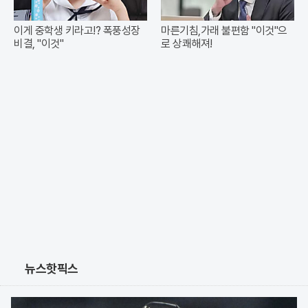
이게 중학생 키라고!? 폭풍성장
마른기침,가래 불편함 "이것"으
비결, "이것"
로 상쾌해져!
뉴스핫픽스