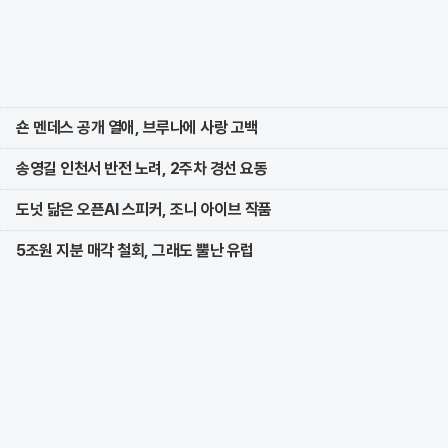
숀 멘데스 공개 열애, 브루나에 사랑 고백
송영길 인천서 반전 노려, 2주차 경선 요동
도넛 닮은 오픈AI 스피커, 조니 아이브 작품
5조원 지분 매각 철회, 그래도 뿔난 유럽