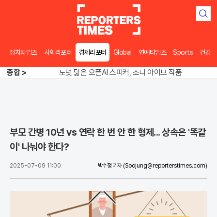
검
색
정치타임즈
사회리포터
경제리포터
Global
연예타임즈
Sports
건강
송영길 인천서 반전 노려, 2주차 경선 요동
도넛 닮은 오픈AI 스피커, 조니 아이브 작품
종합 >
아파트 방에서 들린 쉭쉭 소리‥코브라였다
송영길 인천서 반전 노려, 2주차 경선 요동
부모 간병 10년 vs 연락 한 번 안 한 형제... 상속은 '똑같
이' 나눠야 한다?
2025-07-09 11:00
박수정 기자
(Soojung@reporterstimes.com)