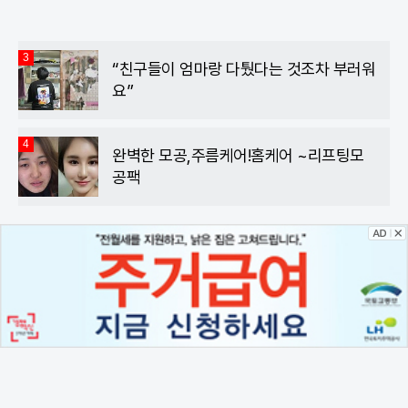
3
“친구들이 엄마랑 다퉜다는 것조차 부러워
요”
4
완벽한 모공,주름케어!홈케어 ~리프팅모
공팩