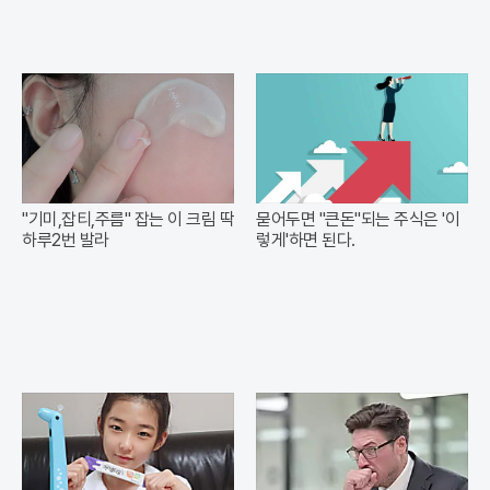
"기미,잡티,주름" 잡는 이 크림 딱
묻어두면 "큰돈"되는 주식은 '이
하루2번 발라
렇게'하면 된다.