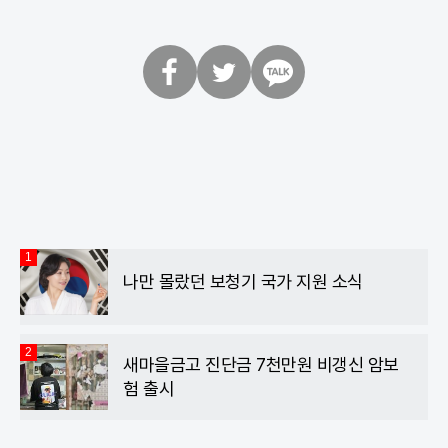
페
트
카
이
위
카
스
터
오
북
톡
1
나만 몰랐던 보청기 국가 지원 소식
2
새마을금고 진단금 7천만원 비갱신 암보
험 출시