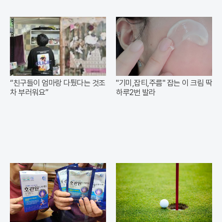
“친구들이 엄마랑 다퉜다는 것조
"기미,잡티,주름" 잡는 이 크림 딱
차 부러워요”
하루2번 발라