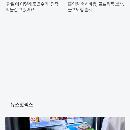
'관절'에 이렇게 좋을수가! 진작
홀인원 축하비용, 골프용품 보상.
먹을걸 그랬어요!
골프보험 출시
뉴스핫픽스