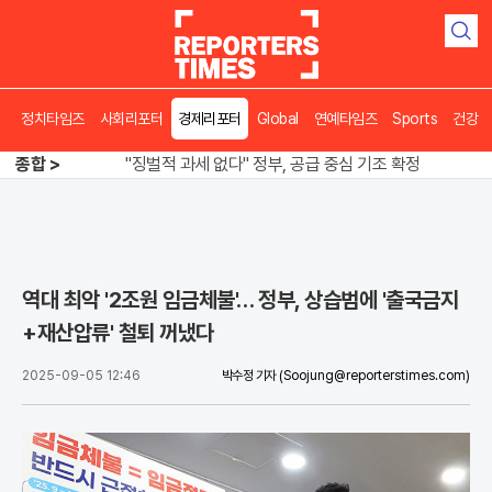
검
색
오뚜기·비비고 면 전쟁, 폭염 특수에 매출 껑충
정치타임즈
사회리포터
경제리포터
Global
연예타임즈
Sports
건강
"징벌적 과세 없다" 정부, 공급 중심 기조 확정
종합 >
폭염·가뭄 이중고, 이 대통령 "취약계층 끝까지 보호"
오뚜기·비비고 면 전쟁, 폭염 특수에 매출 껑충
역대 최악 '2조원 임금체불'… 정부, 상습범에 '출국금지
+재산압류' 철퇴 꺼냈다
2025-09-05 12:46
박수정 기자
(Soojung@reporterstimes.com)