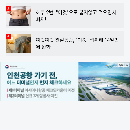
3
하루 2번, "이것"으로 굶지않고 먹으면서
빼자!
4
찌릿찌릿 관절통증, "이것" 섭취해 14일만
에 완화