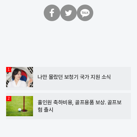
페
트
카
이
위
카
스
터
오
북
톡
1
나만 몰랐던 보청기 국가 지원 소식
2
홀인원 축하비용, 골프용품 보상. 골프보
험 출시