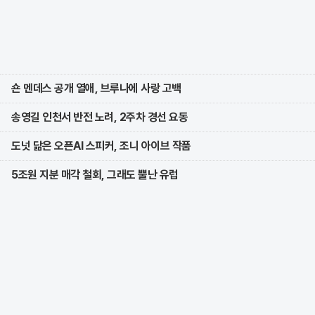
숀 멘데스 공개 열애, 브루나에 사랑 고백
송영길 인천서 반전 노려, 2주차 경선 요동
도넛 닮은 오픈AI 스피커, 조니 아이브 작품
5조원 지분 매각 철회, 그래도 뿔난 유럽