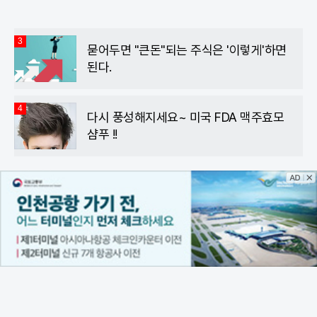
3
묻어두면 "큰돈"되는 주식은 '이렇게'하면
된다.
4
다시 풍성해지세요~ 미국 FDA 맥주효모
샴푸 !!