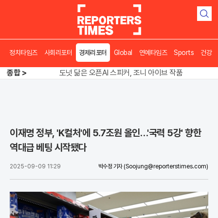
검
색
정치타임즈
사회리포터
경제리포터
Global
연예타임즈
Sports
건강
송영길 인천서 반전 노려, 2주차 경선 요동
도넛 닮은 오픈AI 스피커, 조니 아이브 작품
종합 >
아파트 방에서 들린 쉭쉭 소리‥코브라였다
송영길 인천서 반전 노려, 2주차 경선 요동
이재명 정부, 'K컬처'에 5.7조원 올인…'국력 5강' 향한
역대급 베팅 시작됐다
2025-09-09 11:29
박수정 기자
(Soojung@reporterstimes.com)