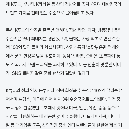
제 K푸드, K뷰티, K리테일 등 산업 전반으로 옮겨붙으며 대한민국의
브랜드 가치를 전례 없는 수준으로 끌어올리고 있다.
특히 K푸드의 약진은 괄목할 만하다. 작년 라면, 과자, 냉동김밥 등의
수출액은 역대 최대치를 경신했으며, 올해는 사상 최초로 연간 수출
액 100억 달러 돌파가 확실시된다. 삼양식품의 '불닭볶음면'은 해외
에서 품귀 현상을 빚을 정도이며, 농심 '신라면', 오리온 '초코파이' 등
도 각국에서 브랜드 파워를 과시하고 있다. 이는 단순히 맛뿐만 아니
라, SNS 챌린지 같은 문화 현상과 결합한 결과다.
K뷰티의 성과 역시 눈부시다. 작년 화장품 수출액은 102억 달러를 넘
어서며 프랑스, 미국에 이어 세계 3위 수출국으로 도약했다. 과거 중
국 시장에 편중됐던 구조에서 벗어나 미국, 일본, 유럽, 중동 등으로
시장을 다변화하는 데 성공한 것이 주효했다. 아모레퍼시픽, 에이피
알 등 대기업은 물론, 창의적인 중소·인디 브랜드들이 탄탄한 제조 기