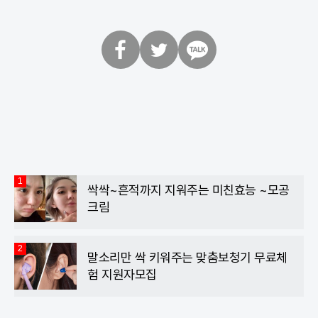
페
트
카
이
위
카
스
터
오
북
톡
1
싹싹~흔적까지 지워주는 미친효능 ~모공
크림
2
말소리만 싹 키워주는 맞춤보청기 무료체
험 지원자모집