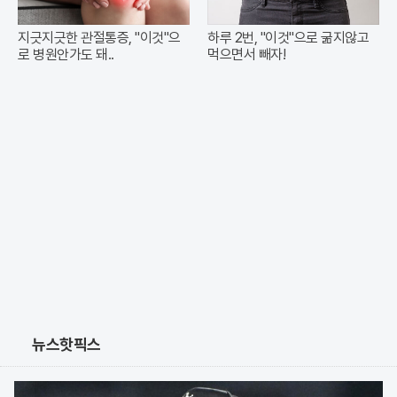
지긋지긋한 관절통증, "이것"으
하루 2번, "이것"으로 굶지않고
로 병원안가도 돼..
먹으면서 빼자!
뉴스핫픽스