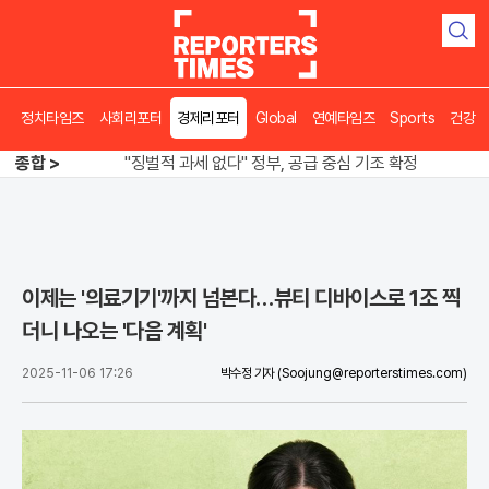
검
색
정치타임즈
사회리포터
경제리포터
Global
연예타임즈
Sports
건강
오뚜기·비비고 면 전쟁, 폭염 특수에 매출 껑충
"징벌적 과세 없다" 정부, 공급 중심 기조 확정
종합 >
폭염·가뭄 이중고, 이 대통령 "취약계층 끝까지 보호"
오뚜기·비비고 면 전쟁, 폭염 특수에 매출 껑충
이제는 '의료기기'까지 넘본다…뷰티 디바이스로 1조 찍
더니 나오는 '다음 계획'
2025-11-06 17:26
박수정 기자
(Soojung@reporterstimes.com)