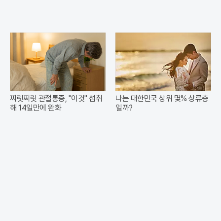
찌릿찌릿 관절통증, "이것" 섭취
나는 대한민국 상위 몇% 상류층
해 14일만에 완화
일까?