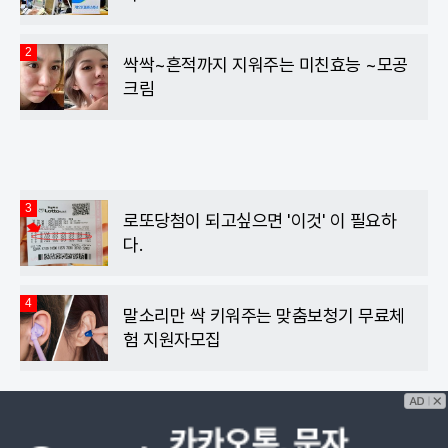
2
싹싹~흔적까지 지워주는 미친효능 ~모공
크림
3
로또당첨이 되고싶으면 '이것' 이 필요하
다.
4
말소리만 싹 키워주는 맞춤보청기 무료체
험 지원자모집