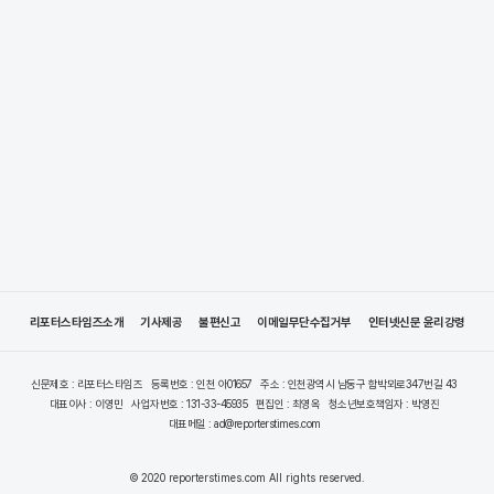
리포터스타임즈소개
기사제공
불편신고
이메일무단수집거부
인터넷신문 윤리강령
신문제호 : 리포터스타임즈
등록번호 : 인천 아01657
주소 : 인천광역시 남동구 함박뫼로347번길 43
대표이사 : 이영민
사업자번호 : 131-33-45935
편집인 : 최영옥
청소년보호책임자 : 박영진
대표메일 : ad@reporterstimes.com
© 2020 reporterstimes.com All rights reserved.