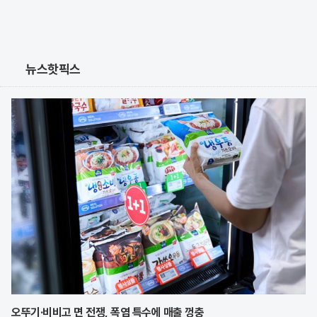
뉴스핫픽스
오뚜기·비비고 면 전쟁, 폭염 특수에 매출 껑충