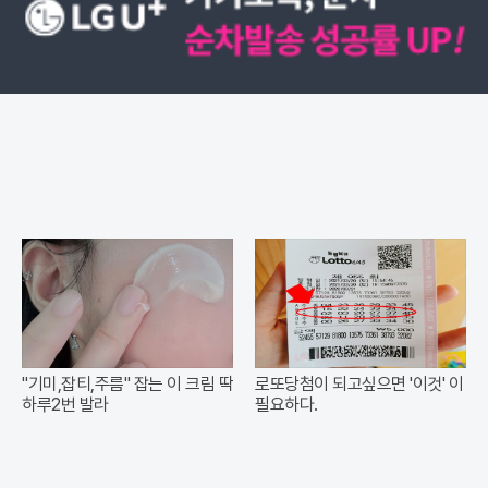
"기미,잡티,주름" 잡는 이 크림 딱
로또당첨이 되고싶으면 '이것' 이
하루2번 발라
필요하다.