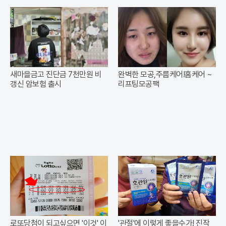
새마을금고 진단금 7천만원 비
완벽한 모공,주름케어!홈케어 ~
갱신 암보험 출시
리프팅모공팩
로또당첨이 되고싶으면 '이것' 이
'관절'에 이렇게 좋을수가! 진작