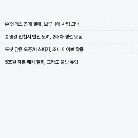
숀 멘데스 공개 열애, 브루나에 사랑 고백
송영길 인천서 반전 노려, 2주차 경선 요동
도넛 닮은 오픈AI 스피커, 조니 아이브 작품
5조원 지분 매각 철회, 그래도 뿔난 유럽