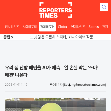
검
색
정치타임즈
사회리포터
경제리포터
Global
연예타임즈
Sports
건강
송영길 인천서 반전 노려, 2주차 경선 요동
종합 >
도넛 닮은 오픈AI 스피커, 조니 아이브 작품
아파트 방에서 들린 쉭쉭 소리‥코브라였다
송영길 인천서 반전 노려, 2주차 경선 요동
우리 집 난방 패턴을 AI가 예측…열 손실 막는 '스마트
배관' 나온다
2025-11-11 11:19
박수정 기자
(Soojung@reporterstimes.com)