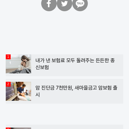
페
트
카
이
위
카
스
터
오
북
톡
1
내가 낸 보험료 모두 돌려주는 든든한 종
신보험
2
암 진단금 7천만원, 새마을금고 암보험 출
시