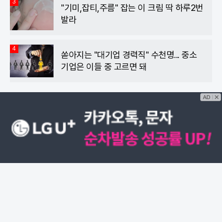
3
"기미,잡티,주름" 잡는 이 크림 딱 하루2번
발라
4
쏟아지는 "대기업 경력직" 수천명... 중소
기업은 이들 중 고르면 돼