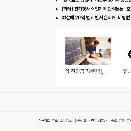
"한국로또 망했다" 이번주 971회 당첨번
[화제] 천하장사 이만기의 관절튼튼 "호
31살에 29억 벌고 먼저 은퇴해, 비법없
암 진단금 7천만원, 새
유니
마을금고 암보험 출시
고 
요
신문제호 : 리포터스타임즈
등록번호 : 인천 아01657
주소 : 인천광역