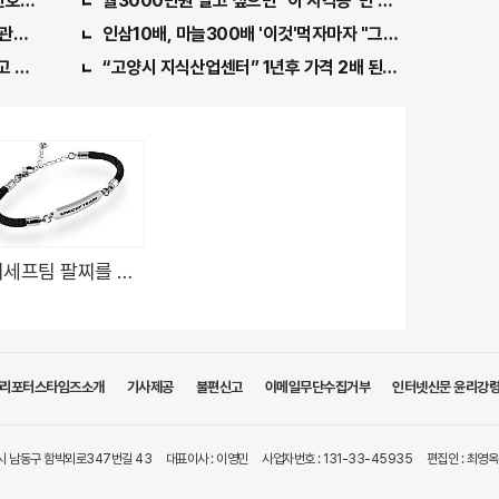
호 6자리 모두 유출...관계자 실수로 "비상"!
월3000만원 벌고 싶으면 "이 자격증"만 따면 된다.
관원" 100%당첨 혜택 난리나!!
인삼10배, 마늘300배 '이것'먹자마자 "그곳" 땅땅해져..헉!
고 규칙만 지켰다!
“고양시 지식산업센터” 1년후 가격 2배 된다..이유는?
세프팀 팔찌를 차
어린이를 지켜주세
리포터스타임즈소개
기사제공
불편신고
이메일무단수집거부
인터넷신문 윤리강
시 남동구 함박뫼로347번길 43
대표이사 : 이영민
사업자번호 : 131-33-45935
편집인 : 최영옥