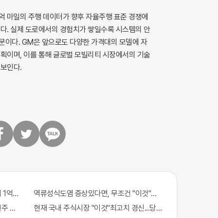
0억 마일의 주행 데이터가 향후 자율주행 표준 경쟁에
한다. 실제 도로에서의 경험치가 쌓일수록 시스템의 안
문이다. GM은 앞으로도 다양한 가격대의 모델에 자
계획이며, 이를 통해 글로벌 모빌리티 시장에서의 기술
 보인다.
트
카
위
카
터
오
톡
 1억지원!
역류성식도염 증상있다면, 무조건 "이것"의심하세요. 간단치료법
 971회차 번호 6자리 공개!? 꼭 확인해라!
현재 국내 주식시장 "이것"최고치 경신...당장 매수해라!!