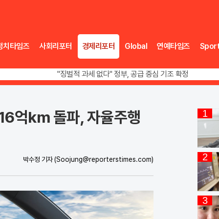
정치타임즈
사회리포터
경제리포터
Global
연예타임즈
Spor
오뚜기·비비고 면 전쟁, 폭염 특수에 매출 껑충
"징벌적 과세 없다" 정부, 공급 중심 기조 확정
폭염·가뭄 이중고, 이 대통령 "취약계층 끝까지 보호"
오뚜기·비비고 면 전쟁, 폭염 특수에 매출 껑충
16억km 돌파, 자율주행
1
2
박수정 기자
(Soojung@reporterstimes.com)
3