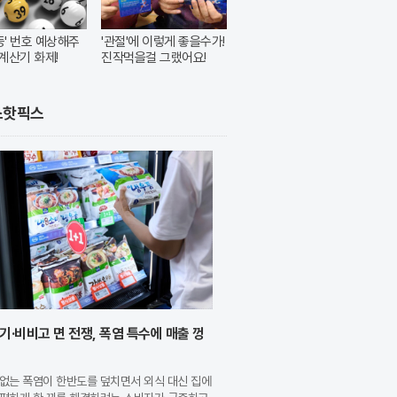
1등' 번호 예상해주
'관절'에 이렇게 좋을수가!
계산기 화제!
진작먹을걸 그랬어요!
스핫픽스
기·비비고 면 전쟁, 폭염 특수에 매출 껑
없는 폭염이 한반도를 덮치면서 외식 대신 집에