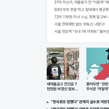
37억 자산가, 여름휴가 전 "이종목" 매
50대 부부 한알 먹고 침대에서 평균횟
72억 기부한 미녀 스님, 정체 알고보니
서울 전매제한 없는 부동산 나왔다!
서울 천호역 “국내 1위 아파트” 들어선
새마을금고 진단금 7
묻어두면 "큰돈
천만원 비갱신 암보험
주식은 '이렇게
출시
된다.
"한국로또 망했다" 관계자 실수로 이번주 