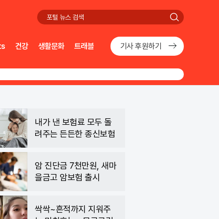
검
색
ts
건강
생활문화
트래블
기사 후원하기
내가 낸 보험료 모두 돌
려주는 든든한 종신보험
암 진단금 7천만원, 새마
을금고 암보험 출시
싹싹~흔적까지 지워주