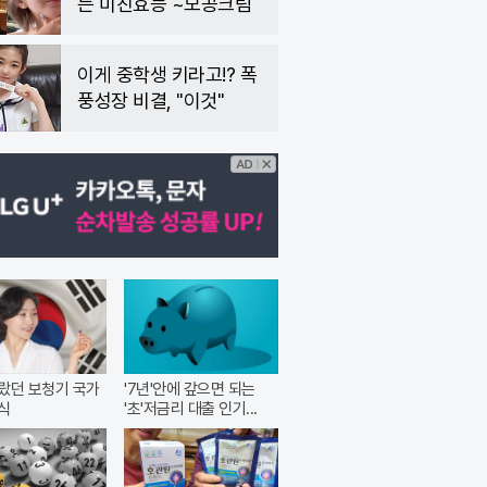
는 미친효능 ~모공크림
이게 중학생 키라고!? 폭
풍성장 비결, "이것"
랐던 보청기 국가
'7년'안에 갚으면 되는
식
'초'저금리 대출 인기...