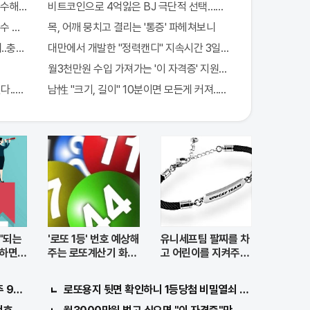
수해라!! 한달
비트코인으로 4억잃은 BJ 극단적 선택…충격!
수 하루5번?
목, 어깨 뭉치고 결리는 '통증' 파헤쳐보니
..충격!
대만에서 개발한 "정력캔디" 지속시간 3일! 충격!
월3천만원 수입 가져가는 '이 자격증' 지원자 몰려!
다..충격!
남性 "크기, 길이" 10분이면 모든게 커져..화제!
"되는
'로또 1등' 번호 예상해
유니세프팀 팔찌를 차
'하면
주는 로또계산기 화
고 어린이를 지켜주세
제!
요
971회차 번호 6자리 공개!? 꼭 확인해라!
로또용지 뒷면 확인하니 1등당첨 비밀열쇠 발견돼