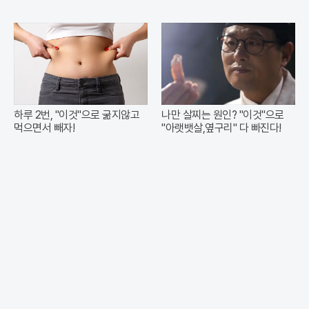
하루 2번, "이것"으로 굶지않고
나만 살찌는 원인? "이것"으로
먹으면서 빼자!
"아랫뱃살,옆구리" 다 빠진다!