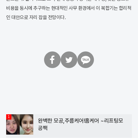
비용을 동시에 추구하는 현대적인 사무 환경에서 이 복합기는 합리적
인 대안으로 자리 잡을 전망이다.
페
트
카
이
위
카
스
터
오
북
톡
1
완벽한 모공,주름케어!홈케어 ~리프팅모
공팩