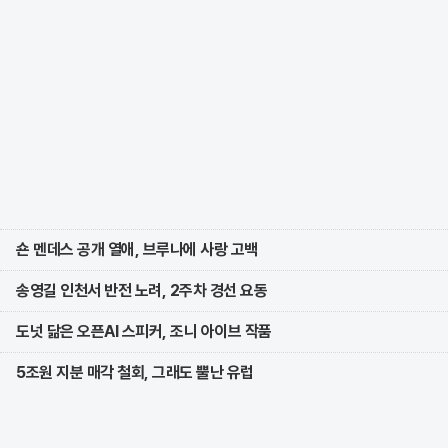
숀 멘데스 공개 열애, 브루나에 사랑 고백
송영길 인천서 반전 노려, 2주차 경선 요동
도넛 닮은 오픈AI 스피커, 조니 아이브 작품
5조원 지분 매각 철회, 그래도 뿔난 유럽