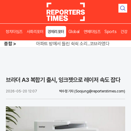
검
색
송영길 인천서 반전 노려, 2주차 경선 요동
정치타임즈
사회리포터
경제리포터
Global
연예타임즈
Sports
건강
도넛 닮은 오픈AI 스피커, 조니 아이브 작품
종합 >
아파트 방에서 들린 쉭쉭 소리‥코브라였다
송영길 인천서 반전 노려, 2주차 경선 요동
브라더 A3 복합기 출시, 잉크젯으로 레이저 속도 잡다
2026-05-20 12:07
박수정 기자
(Soojung@reporterstimes.com)