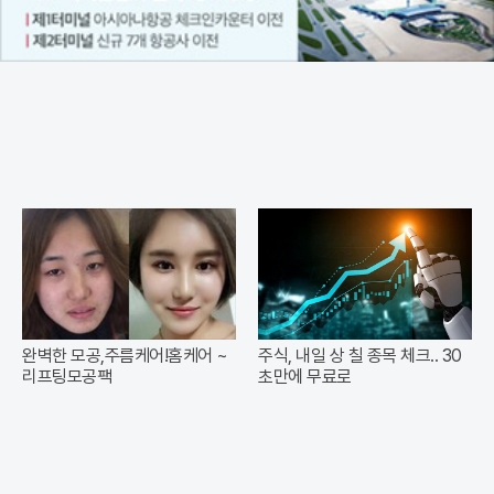
완벽한 모공,주름케어!홈케어 ~
주식, 내일 상 칠 종목 체크.. 30
리프팅모공팩
초만에 무료로