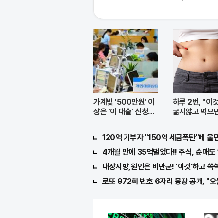
가계빚 '500만원' 이
하루 2번, "이
상은 '이 대출' 신청해
굶지않고 먹으면
라!
자!
120억 기부자 "150억 세금폭탄"에 울면
4개월 만에 35억벌었다!! 주식, 순매도 1
내장지방,원인은 비만균! '이것'하고 쏙
로또 972회 번호 6자리 몽땅 공개, "