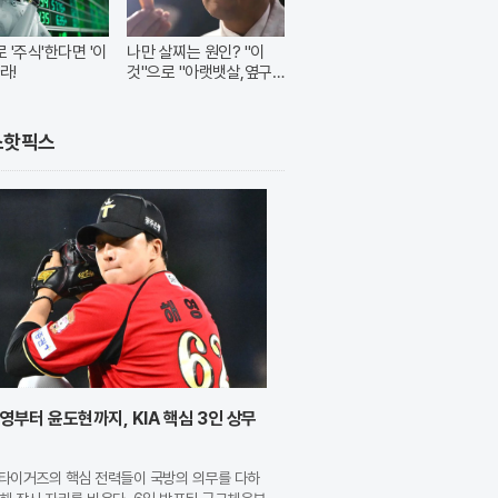
 '주식'한다면 '이
나만 살찌는 원인? "이
라!
것"으로 "아랫뱃살,옆구
리" 다 빠진다!
스핫픽스
영부터 윤도현까지, KIA 핵심 3인 상무
A 타이거즈의 핵심 전력들이 국방의 의무를 다하