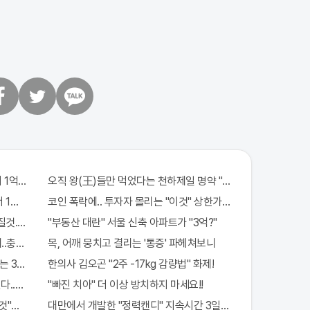
트
카
위
카
터
오
톡
 1억지원!
오직 왕(王)들만 먹었다는 천하제일 명약 "침향" 싹쓰리 완판!! 
 1억지원!
코인 폭락에.. 투자자 몰리는 "이것" 상한가 포착해! 미리 투자..
질것..이유는?
"부동산 대란" 서울 신축 아파트가 "3억?"
..충격!
목, 어깨 뭉치고 결리는 '통증' 파헤쳐보니
 3가지!!
한의사 김오곤 "2주 -17kg 감량법" 화제!
다..충격!
"빠진 치아" 더 이상 방치하지 마세요!!
것"의심하세요. 간단치료법 나왔다!
대만에서 개발한 "정력캔디" 지속시간 3일! 충격!