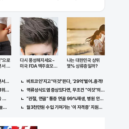
것"으로
다시 풍성해지세요~
나는 대한민국 상위
서 빼
미국 FDA 맥주효모샴
몇% 상류층일까?
푸 !!
서 한 말이..!
비트코인'지고"이것"뜬다, '29억'벌어..충격!
위종목..."충격"
역류성식도염 증상있다면, 무조건 "이것"의심하세요. 간단
쏙 빠져…
"관절, 연골" 통증 연골 99%재생, 병원 안가도돼... "충격"
오늘만" 무료니까 꼭 오늘 확인하세요.
월3천만원 수입 가져가는 '이 자격증' 지원자 몰려!