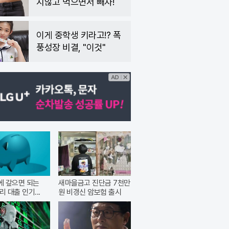
지않고 먹으면서 빼자!
이게 중학생 키라고!? 폭
풍성장 비결, "이것"
안에 갚으면 되는
새마을금고 진단금 7천만
리 대출 인기...
원 비갱신 암보험 출시