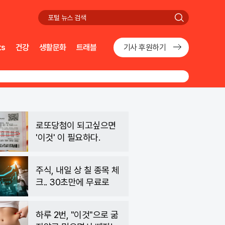
검
색
ts
건강
생활문화
트래블
기사 후원하기
로또당첨이 되고싶으면
'이것' 이 필요하다.
주식, 내일 상 칠 종목 체
크.. 30초만에 무료로
하루 2번, "이것"으로 굶