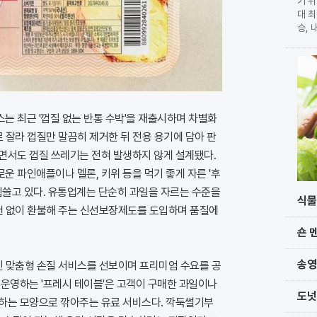
기 위
대 최
승, 
확정 
가 
단과
는 최근 '껍질 없는 반통 수박'을 재출시하며 차별화
로 잘라 껍질만 말끔히 제거한 뒤 전용 용기에 담아 판
면서도 껍질 쓰레기는 전혀 발생하지 않게 설계됐다.
 파인애플이나 멜론, 키위 등을 먹기 좋게 자른 '후
휩쓸고 있다. 유통업계는 단순히 과일을 자르는 수준을
식물
조건 없이 환불해 주는 신선보장제도를 도입하며 품질에
숀 
송영
인 맞춤형 손질 서비스를 선보이며 프리미엄 수요를 공
 운영하는 '프레시 테이블'은 고객이 구매한 과일이나
도넛
하는 모양으로 깎아주는 유료 서비스다. 깍둑썰기부