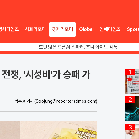
정치타임즈
사회리포터
경제리포터
Global
연예타임즈
Spor
송영길 인천서 반전 노려, 2주차 경선 요동
도넛 닮은 오픈AI 스피커, 조니 아이브 작품
아파트 방에서 들린 쉭쉭 소리‥코브라였다
송영길 인천서 반전 노려, 2주차 경선 요동
전쟁, '시성비'가 승패 가
1
2
박수정 기자
(Soojung@reporterstimes.com)
3