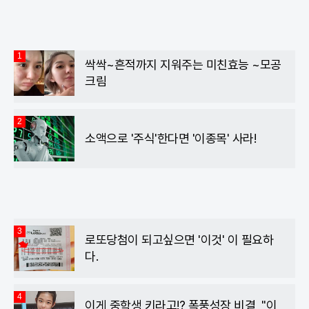
1
싹싹~흔적까지 지워주는 미친효능 ~모공
크림
2
소액으로 '주식'한다면 '이종목' 사라!
3
로또당첨이 되고싶으면 '이것' 이 필요하
다.
4
이게 중학생 키라고!? 폭풍성장 비결, "이