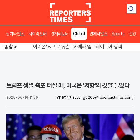
검
색
정치타임즈
사회리포터
경제리포터
Global
연예타임즈
Sports
건강
"경찰은 정권의 충견인가"…스타벅스 수사 정면충돌
아이폰18 프로 유출…카메라 업그레이드에 총력
종합 >
“돌려차기 한 번?” 피해자 앞 농담에 친한계 의원들 결국 사과
"경찰은 정권의 충견인가"…스타벅스 수사 정면충돌
트럼프 생일 축포 터질 때, 미국은 '저항'의 깃발 들었다
2025-06-16 11:29
김대영 기자
(young0205@reporterstimes.com)