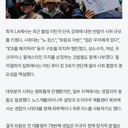
특히 LA에서는 최근 불법 이민자 단속 강화에 대한 반발이 시위 규모
를 키웠다. 시위대는 "노 킹스", "트럼프 아웃", "힘은 우리에게 있다",
"ICE를 폐지하라" 등의 구호를 외치며 행진했고, 성소수자, 여성, 우
크라이나, 팔레스타인 지지를 상징하는 깃발들도 함께 나부꼈다. 필
라델피아 집회에서는 마틴 루터 킹 3세가 연단에 올라 사회 통합의 중
요성을 역설했다.
대부분의 시위는 평화롭게 진행됐지만, 일부 지역에서는 경찰과의 충
돌도 발생했다. 노스캐롤라이나주 샬럿과 조지아주 애틀랜타 북부에
서는 경찰이 시위대를 향해 최루액이나 최루가스를 사용하기도 했다.
결국 트럼프 전 대통령의 79번째 생일은 미국의 현재 정치적 분열상