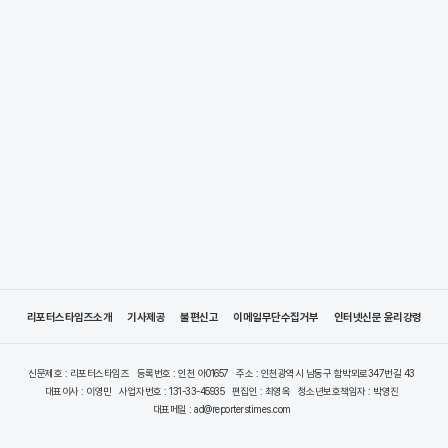
리포터스타임즈소개
기사제공
불편신고
이메일무단수집거부
인터넷신문 윤리강령
신문제호 : 리포터스타임즈
등록번호 : 인천 아01657
주소 : 인천광역시 남동구 함박뫼로347번길 43
대표이사 : 이영민
사업자번호 : 131-33-45935
편집인 : 최영옥
청소년보호책임자 : 박영진
대표메일 : ad@reporterstimes.com