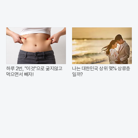
하루 2번, "이것"으로 굶지않고
나는 대한민국 상위 몇% 상류층
먹으면서 빼자!
일까?