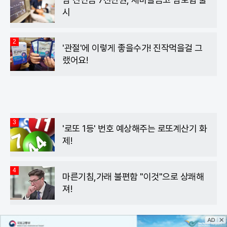
시
2
'관절'에 이렇게 좋을수가! 진작먹을걸 그
랬어요!
3
'로또 1등' 번호 예상해주는 로또계산기 화
제!
4
마른기침,가래 불편함 "이것"으로 상쾌해
져!