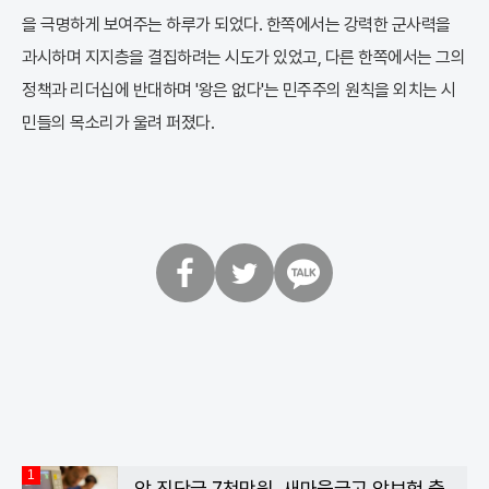
을 극명하게 보여주는 하루가 되었다. 한쪽에서는 강력한 군사력을
과시하며 지지층을 결집하려는 시도가 있었고, 다른 한쪽에서는 그의
정책과 리더십에 반대하며 '왕은 없다'는 민주주의 원칙을 외치는 시
민들의 목소리가 울려 퍼졌다.
페
트
카
이
위
카
스
터
오
북
톡
1
암 진단금 7천만원, 새마을금고 암보험 출