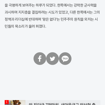
을 극명하게 보여주는 하루가 되었다. 한쪽에서는 강력한 군사력을
과시하며 지지층을 결집하려는 시도가 있었고, 다른 한쪽에서는 그의
정책과 리더십에 반대하며 '왕은 없다'는 민주주의 원칙을 외치는 시
민들의 목소리가 울려 퍼졌다.
페
트
카
이
위
카
스
터
오
북
톡
1
암 진단금 7천만원, 새마을금고 암보험 출