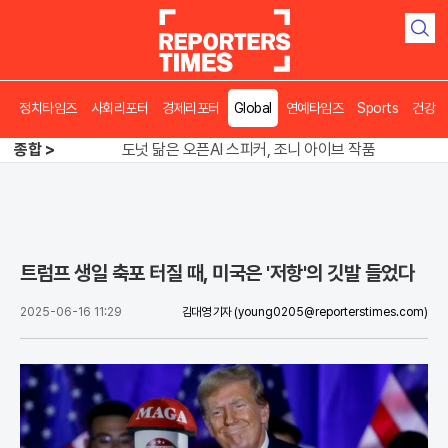
검
색
정치타임즈
사회리포터
경제리포터
Global
연예타임즈
Sports
건강
송영길 인천서 반전 노려, 2주차 경선 요동
종합 >
도넛 닮은 오픈AI 스피커, 조니 아이브 작품
아파트 방에서 들린 쉭쉭 소리‥코브라였다
송영길 인천서 반전 노려, 2주차 경선 요동
트럼프 생일 축포 터질 때, 미국은 '저항'의 깃발 들었다
2025-06-16 11:29
김대영 기자
(young0205@reporterstimes.com)