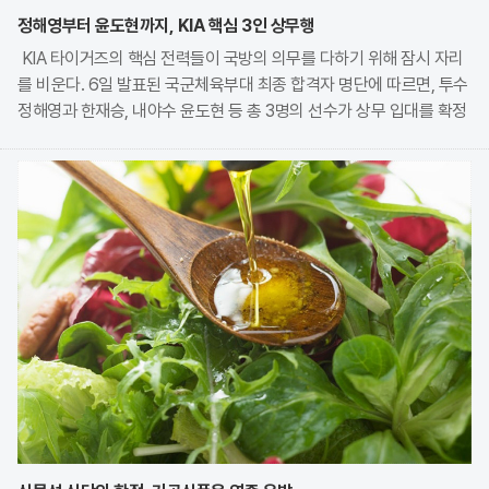
정해영부터 윤도현까지, KIA 핵심 3인 상무행
KIA 타이거즈의 핵심 전력들이 국방의 의무를 다하기 위해 잠시 자리
를 비운다. 6일 발표된 국군체육부대 최종 합격자 명단에 따르면, 투수
정해영과 한재승, 내야수 윤도현 등 총 3명의 선수가 상무 입대를 확정
지었다. 이번 모집에는 KIA에서만 9명의 선수가 지원하며 높은 경쟁률
을 보였으나, 최종적으로 구단과