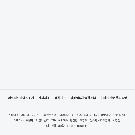
리포터스타임즈소개
기사제공
불편신고
이메일무단수집거부
인터넷신문 윤리강령
신문제호 : 리포터스타임즈
등록번호 : 인천 아01657
주소 : 인천광역시 남동구 함박뫼로347번길 43
대표이사 : 이영민
사업자번호 : 131-33-45935
편집인 : 최영옥
청소년보호책임자 : 박영진
대표메일 : ad@reporterstimes.com