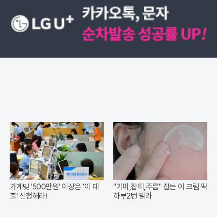
가계빚 '500만원' 이상은 '이 대
"기미,잡티,주름" 잡는 이 크림 딱
출' 신청해라!
하루2번 발라