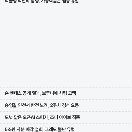
식물성 식단의 함정, 가공식품은 염증 유발
숀 멘데스 공개 열애, 브루나에 사랑 고백
송영길 인천서 반전 노려, 2주차 경선 요동
도넛 닮은 오픈AI 스피커, 조니 아이브 작품
5조원 지분 매각 철회, 그래도 뿔난 유럽