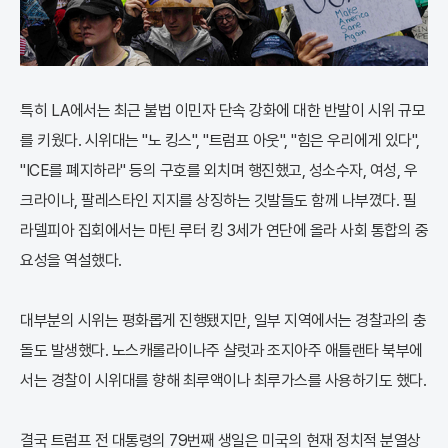
특히 LA에서는 최근 불법 이민자 단속 강화에 대한 반발이 시위 규모
를 키웠다. 시위대는 "노 킹스", "트럼프 아웃", "힘은 우리에게 있다",
"ICE를 폐지하라" 등의 구호를 외치며 행진했고, 성소수자, 여성, 우
크라이나, 팔레스타인 지지를 상징하는 깃발들도 함께 나부꼈다. 필
라델피아 집회에서는 마틴 루터 킹 3세가 연단에 올라 사회 통합의 중
요성을 역설했다.
대부분의 시위는 평화롭게 진행됐지만, 일부 지역에서는 경찰과의 충
돌도 발생했다. 노스캐롤라이나주 샬럿과 조지아주 애틀랜타 북부에
서는 경찰이 시위대를 향해 최루액이나 최루가스를 사용하기도 했다.
결국 트럼프 전 대통령의 79번째 생일은 미국의 현재 정치적 분열상