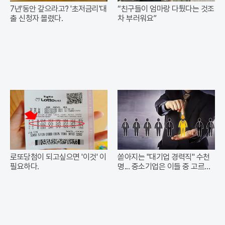
7년'동안 갚으라고? '초저금리'대
“친구들이 엄마랑 다퉜다는 것조
출 신청자 몰렸다.
차 부러워요”
로또당첨이 되고싶으면 '이것' 이
쏟아지는 "대기업 경력직" 수천
필요하다.
명... 중소기업은 이들 중 고르면
돼