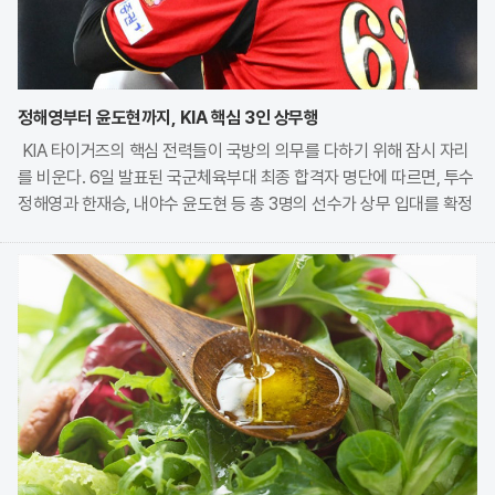
정해영부터 윤도현까지, KIA 핵심 3인 상무행
KIA 타이거즈의 핵심 전력들이 국방의 의무를 다하기 위해 잠시 자리
를 비운다. 6일 발표된 국군체육부대 최종 합격자 명단에 따르면, 투수
정해영과 한재승, 내야수 윤도현 등 총 3명의 선수가 상무 입대를 확정
지었다. 이번 모집에는 KIA에서만 9명의 선수가 지원하며 높은 경쟁률
을 보였으나, 최종적으로 구단과