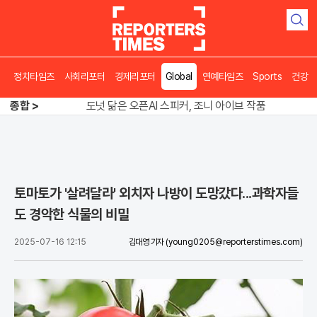
검
색
정치타임즈
사회리포터
경제리포터
Global
연예타임즈
Sports
건강
송영길 인천서 반전 노려, 2주차 경선 요동
도넛 닮은 오픈AI 스피커, 조니 아이브 작품
종합 >
아파트 방에서 들린 쉭쉭 소리‥코브라였다
송영길 인천서 반전 노려, 2주차 경선 요동
토마토가 '살려달라' 외치자 나방이 도망갔다...과학자들
도 경악한 식물의 비밀
2025-07-16 12:15
김대영 기자
(young0205@reporterstimes.com)