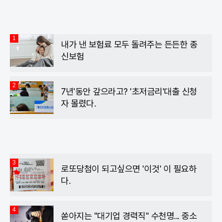
1
내가 낸 보험료 모두 돌려주는 든든한 종
신보험
2
7년'동안 갚으라고? '초저금리'대출 신청
자 몰렸다.
3
로또당첨이 되고싶으면 '이것' 이 필요하
다.
4
쏟아지는 "대기업 경력직" 수천명... 중소