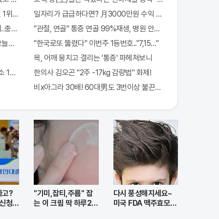
1위종목..."충격"
일자리가 급급하다면? 月3000만원 수익 가능한 이 "자격증" 주
..충격!
"관절, 연골" 통증 연골 99%재생, 병원 안가도돼... "충격"
"오늘만" 무료니까 꼭 오늘 확인하세요.
"한국로또 뚫렸다" 이번주 1등번호.."7,15…"
목, 어깨 뭉치고 결리는 '통증' 파헤쳐보니
1000배 이상 증가...충격!!
한의사 김오곤 "2주 -17kg 감량법" 화제!
비x아그라 30배! 60대男도 3번이상 불끈불끈!
라고?
"기미,잡티,주름" 잡
다시 풍성해지세요~
 신청자
는 이 크림 딱 하루2번
미국 FDA 맥주효모샴
발라
푸 !!