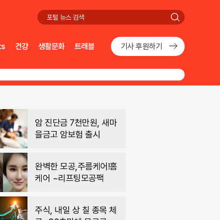
검
색
ts
건강
생활문화
트래블
기사 후원하기
암 진단금 7천만원, 새마
을금고 암보험 출시
완벽한 모공,주름케어!홈
케어 ~리프팅모공팩
주식, 내일 상 칠 종목 체