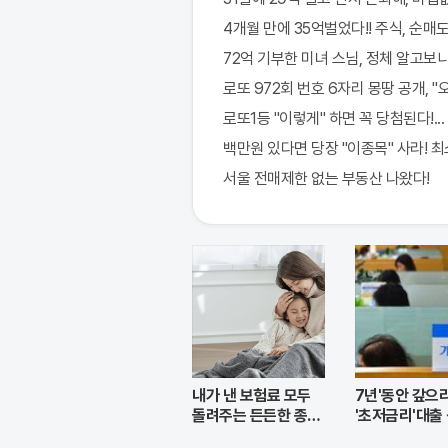
4개월 만에 35억벌었다!! 주식, 순매도 
72억 기부한 미녀 스님, 정체 알고보니
로또 972회 번호 6자리 몽땅 공개, 
로또1등 "이렇게" 하면 꼭 당첨된다!...
백만원 있다면 당장 "이종목" 사라! 최소 
서울 전매제한 없는 부동산 나왔다!
내가 낸 보험료 모두
7년'동안 갚으
돌려주는 든든한 종신
'초저금리'대출
보험
몰렸다.