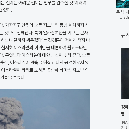
쉬운 길이든 어려운 길이든 임무를 완수할 것"이라며
 있다.
주식, 
크.. 
다. 가자지구 안팎의 모든 지도부와 동맹 세력까지 참
는 것으로 전해진다. 특히 알카삼여단을 이끄는 군사
뉴
 하느니 끝까지 싸우겠다"는 강경론이 거세게 터져 나
이 철저히 이스라엘의 이익만을 대변하며 팔레스타인
. 무엇보다 이스라엘에 대한 불신이 뿌리 깊다. 모든
 순간, 이스라엘이 약속을 뒤집고 다시 공격해오지 않
근 이스라엘이 카타르 도하를 공습해 하마스 지도부 암
 기름을 부었다.
정해
행
KI
기 위