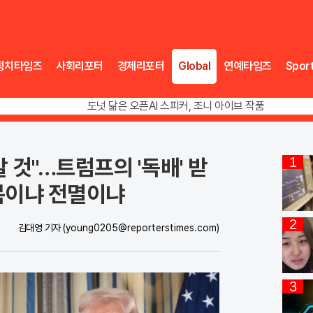
정치타임즈
사회리포터
경제리포터
Global
연예타임즈
Spor
송영길 인천서 반전 노려, 2주차 경선 요동
도넛 닮은 오픈AI 스피커, 조니 아이브 작품
아파트 방에서 들린 쉭쉭 소리‥코브라였다
송영길 인천서 반전 노려, 2주차 경선 요동
 것"…트럼프의 '독배' 받
1
복이냐 전멸이냐
2
김대영 기자
(young0205@reporterstimes.com)
3