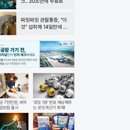
크.. 30초만에 무료로
찌릿찌릿 관절통증, "이
것" 섭취해 14일만에 완
화
금 7천만원, 새마
'로또 1등' 번호 예상해주
암보험 출시
는 로또계산기 화제!