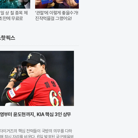
내일 상 칠 종목 체
'관절'에 이렇게 좋을수가!
30초만에 무료로
진작먹을걸 그랬어요!
스핫픽스
영부터 윤도현까지, KIA 핵심 3인 상무
A 타이거즈의 핵심 전력들이 국방의 의무를 다하
해 잠시 자리를 비운다. 6일 발표된 국군체육부