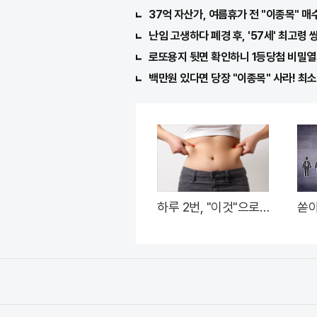
37억 자산가, 여름휴가 전 "이종목" 매
난임 고생하다 폐경 후, '57세' 최고령 
로또용지 뒷면 확인하니 1등당첨 비밀열
백만원 있다면 당장 "이종목" 사라! 최소 
하루 2번, "이것"으로
쏟아
굶지않고 먹으면서 빼
직"
자!
은 