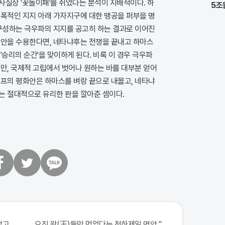
사실상 '꽃놀이패'를 쥐었다는 분석이 지배적이다. 하
5조
전폭적인 지지 아래 가자지구에 대한 맹공을 퍼부을 명
 구성하는 극우파의 지지를 공고히 하는 결과로 이어진
제안을 수용한다면, 네타냐후는 전쟁을 끝내고 하마스
'승리의 순간'을 맞이하게 된다. 비록 이 경우 극우파
만, 국제적 고립에서 벗어나 원하는 바를 대부분 얻어
럼프의 평화안은 하마스를 벼랑 끝으로 내몰고, 네타냐
는 절대적으로 유리한 판을 깔아준 셈이다.
트
카
위
카
터
오
톡
없고 규칙만 지켰다!
오직 왕(王)들만 먹었다는 천하제일 명약 "침향" 싹쓰리 완판!! 