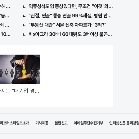
수해라!! 한달
역류성식도염 증상있다면, 무조건 "이것"의심하세요. 간단
쌍둥이 출산?
"관절, 연골" 통증 연골 99%재생, 병원 안가도돼... "충격"
쇠 발견돼
"부동산 대란" 서울 신축 아파트가 "3억?"
1000배 이상 증가...충격!!
비x아그라 30배! 60대男도 3번이상 불끈불끈!
지는 "대기업 경력
 수천명... 중소기업
이들 중 고르면 돼
리포터스타임즈소개
기사제공
불편신고
이메일무단수집거부
인터넷신문 윤리강