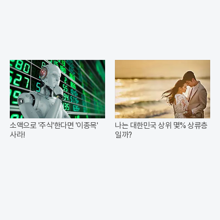
소액으로 '주식'한다면 '이종목'
나는 대한민국 상위 몇% 상류층
사라!
일까?