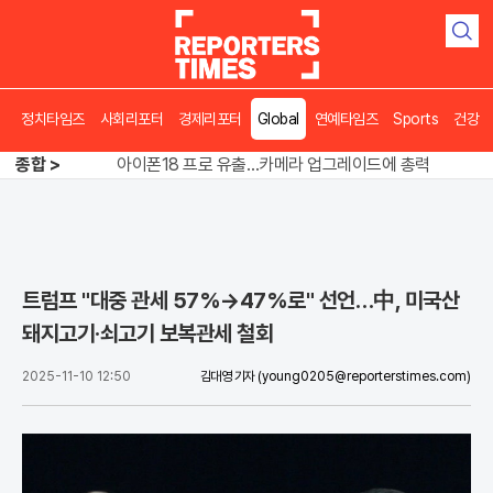
검
색
정치타임즈
사회리포터
경제리포터
Global
연예타임즈
Sports
건강
"경찰은 정권의 충견인가"…스타벅스 수사 정면충돌
종합 >
아이폰18 프로 유출…카메라 업그레이드에 총력
“돌려차기 한 번?” 피해자 앞 농담에 친한계 의원들 결국 사과
"경찰은 정권의 충견인가"…스타벅스 수사 정면충돌
트럼프 "대중 관세 57%→47%로" 선언…中, 미국산
돼지고기·쇠고기 보복관세 철회
2025-11-10 12:50
김대영 기자
(young0205@reporterstimes.com)