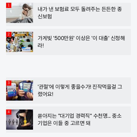
1
내가 낸 보험료 모두 돌려주는 든든한 종
신보험
2
가계빚 '500만원' 이상은 '이 대출' 신청해
라!
3
'관절'에 이렇게 좋을수가! 진작먹을걸 그
랬어요!
4
쏟아지는 "대기업 경력직" 수천명... 중소
기업은 이들 중 고르면 돼