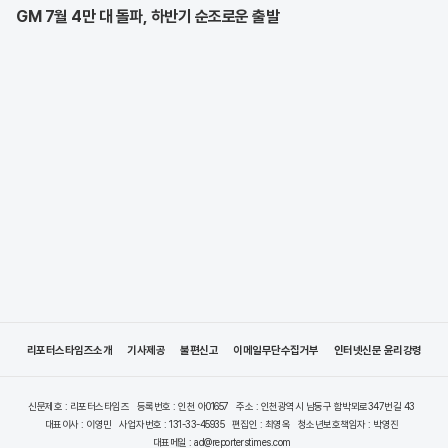
GM 7월 4만 대 돌파, 하반기 순조로운 출발
리포터스타임즈소개
기사제공
불편신고
이메일무단수집거부
인터넷신문 윤리강령
신문제호 : 리포터스타임즈
등록번호 : 인천 아01657
주소 : 인천광역시 남동구 함박뫼로347번길 43
대표이사 : 이영민
사업자번호 : 131-33-45935
편집인 : 최영옥
청소년보호책임자 : 박영진
대표메일 : ad@reporterstimes.com