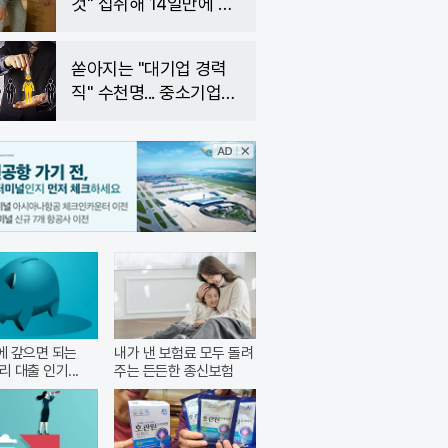
것" 섭취해 14일만에 완
화
쏟아지는 "대기업 경력
직" 수천명... 중소기업은
이들 중 고르면 돼
안에 갚으면 되는
내가 낸 보험료 모두 돌려
리 대출 인기...
주는 든든한 종신보험