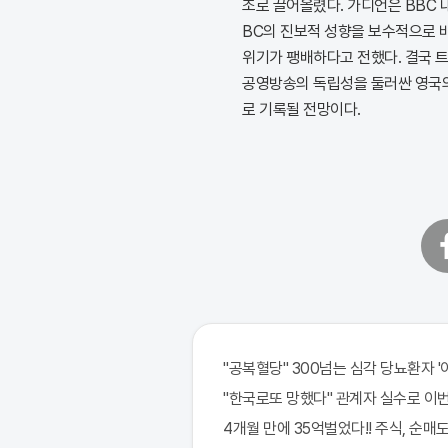
조로 끌어올렸다. 가디언은 BBC 
BC의 진보적 성향을 보수적으로 
위기가 팽배하다고 전했다. 결국 트
공영방송의 독립성을 둘러싼 영국의
로 기록될 전망이다.
페
이
스
북
"공복혈당" 300넘는 심각 당뇨환자 '
"한국로또 망했다" 관계자 실수로 이번주
4개월 만에 35억벌었다!! 주식, 순매도 