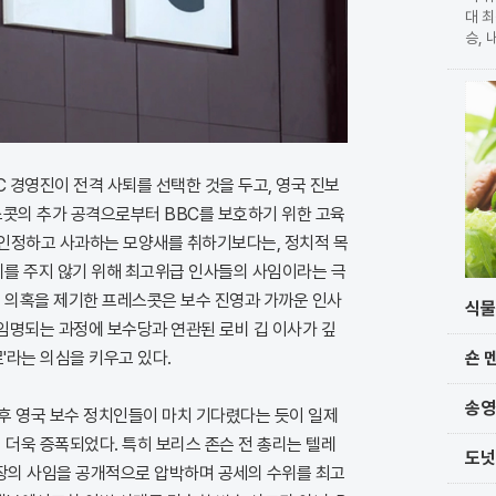
대 최
승, 
확정 
가 
단과
C 경영진이 전격 사퇴를 선택한 것을 두고, 영국 진보
스콧의 추가 공격으로부터 BBC를 보호하기 위한 고육
 인정하고 사과하는 모양새를 취하기보다는, 정치적 목
미를 주지 않기 위해 최고위급 인사들의 사임이라는 극
로 의혹을 제기한 프레스콧은 보수 진영과 가까운 인사
식물
 임명되는 과정에 보수당과 연관된 로비 깁 이사가 깊
숀 
'라는 의심을 키우고 있다.
송영
후 영국 보수 정치인들이 마치 기다렸다는 듯이 일제
 더욱 증폭되었다. 특히 보리스 존슨 전 총리는 텔레
도넛
장의 사임을 공개적으로 압박하며 공세의 수위를 최고