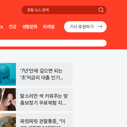
검
색
ts
건강
생활문화
트래블
기사 후원하기
'7년'안에 갚으면 되는
'초'저금리 대출 인기...
말소리만 싹 키워주는 맞
춤보청기 무료체험 지원
자모집
찌릿찌릿 관절통증, "이