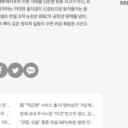
내부에서조차 이번 사태를 단순한 방송 사고가 아닌, B
5조
바꾸려는 거대한 움직임의 신호탄으로 받아들이는 분
럼프 연설 조작 논란은 BBC의 공정성 문제를 넘어,
 뿌리 깊은 정치적 갈등이 수면 위로 폭발한 사건으
트
카
위
카
터
오
톡
이것' 먹자마자..바로
新 "적금형" 서비스 출시! 멤버십만 가입해도 "최신가전" 선착순 
 971회차 번호 6자리 공개!? 꼭 확인해라!
현재 국내 주식시장 "이것"최고치 경신...당장 매수해라!!
1위종목..."충격"
"관절, 연골" 통증 연골 99%재생, 병원 안가도돼... "충격"