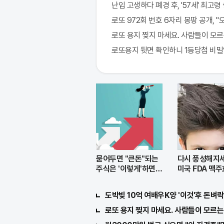
난임 고생하다 폐경 후, '57세' 최고령
로또 972회 번호 6자리 몽땅 공개, 
로또 용지 찢지 마세요. 사람들이 모르는
로또용지 뒷면 확인하니 1등당첨 비
묻어두면 "큰돈"되는
다시 풍성해지
주식은 '이렇게'하면
미국 FDA 맥
된다.
푸 !!
도박빚 10억 여배우K양 '이것'후 돈벼락 
로또 용지 찢지 마세요. 사람들이 모르는 