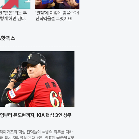
 "큰돈"되는 주
'관절'에 이렇게 좋을수가!
이렇게'하면 된다.
진작먹을걸 그랬어요!
스핫픽스
영부터 윤도현까지, KIA 핵심 3인 상무
A 타이거즈의 핵심 전력들이 국방의 의무를 다하
해 잠시 자리를 비운다. 6일 발표된 국군체육부