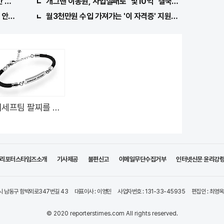
 따면 된다.
개그맨 이봉원, 사업실패로 "빛10억" 결국…
안가도돼... "충격"
월3천만원 수입 가져가는 '이 자격증' 지원자 몰려!
세프팀 팔찌를 차
어린이를 지켜주세
리포터스타임즈소개
기사제공
불편신고
이메일무단수집거부
인터넷신문 윤리강
시 남동구 함박뫼로347번길 43
대표이사 : 이영민
사업자번호 : 131-33-45935
편집인 : 최영옥
© 2020 reporterstimes.com All rights reserved.