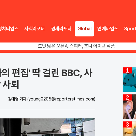
정치타임즈
사회리포터
경제리포터
Global
연예타임즈
Spor
송영길 인천서 반전 노려, 2주차 경선 요동
도넛 닮은 오픈AI 스피커, 조니 아이브 작품
아파트 방에서 들린 쉭쉭 소리‥코브라였다
송영길 인천서 반전 노려, 2주차 경선 요동
의 편집' 딱 걸린 BBC, 사
1
 사퇴
2
김대영 기자
(young0205@reporterstimes.com)
3