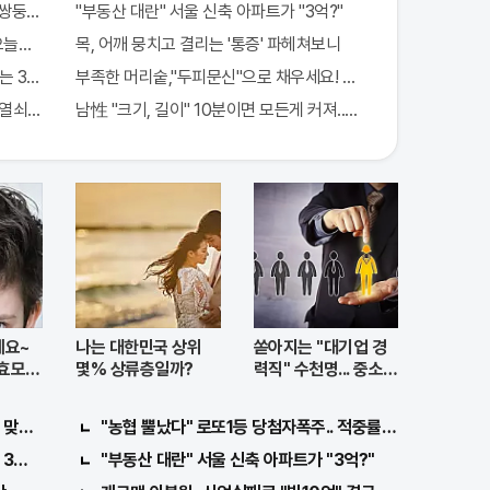
 쌍둥이 출산?
"부동산 대란" 서울 신축 아파트가 "3억?"
"오늘만" 무료니까 꼭 오늘 확인하세요.
목, 어깨 뭉치고 결리는 '통증' 파헤쳐보니
 3가지!!
부족한 머리숱,"두피문신"으로 채우세요! 글로웰의원 의)96837
밀열쇠 발견돼
남性 "크기, 길이" 10분이면 모든게 커져..화제!
세요~
나는 대한민국 상위
쏟아지는 "대기업 경
주효모샴
몇% 상류층일까?
력직" 수천명... 중소기
업은 이들 중 고르면
돼
맞아..
"농협 뿔났다" 로또1등 당첨자폭주.. 적중률87%
3가지!!
"부동산 대란" 서울 신축 아파트가 "3억?"