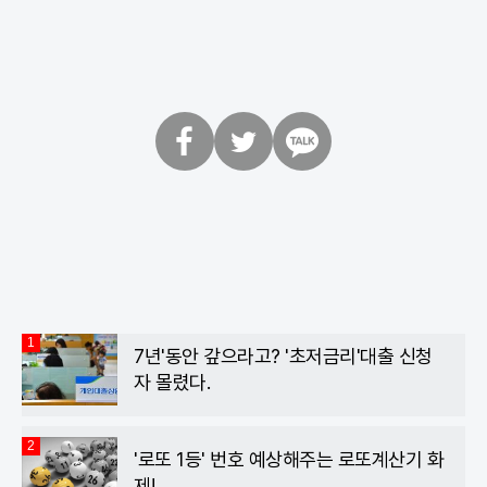
페
트
카
이
위
카
스
터
오
북
톡
1
7년'동안 갚으라고? '초저금리'대출 신청
자 몰렸다.
2
'로또 1등' 번호 예상해주는 로또계산기 화
제!