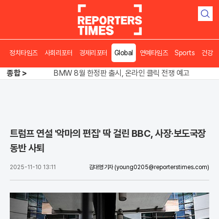
검
색
정치타임즈
사회리포터
경제리포터
Global
연예타임즈
Sports
건강
김용 vs 이성윤, 5위 쟁탈전 '0.7%p' 혈투
BMW 8월 한정판 출시, 온라인 클릭 전쟁 예고
종합 >
송영길 인천서 반전 노려, 2주차 경선 요동
김용 vs 이성윤, 5위 쟁탈전 '0.7%p' 혈투
트럼프 연설 '악마의 편집' 딱 걸린 BBC, 사장·보도국장
동반 사퇴
2025-11-10 13:11
김대영 기자
(young0205@reporterstimes.com)