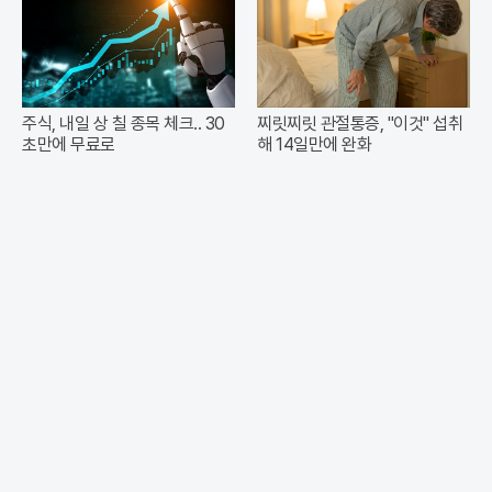
주식, 내일 상 칠 종목 체크.. 30
찌릿찌릿 관절통증, "이것" 섭취
초만에 무료로
해 14일만에 완화