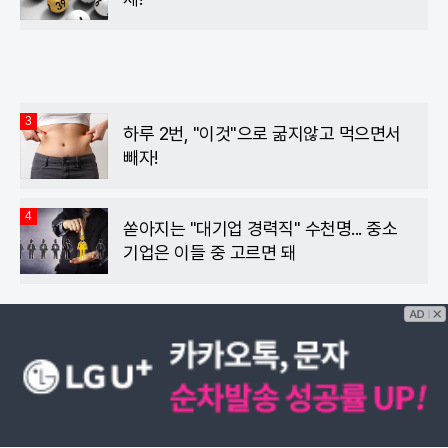
3
하루 2번, "이것"으로 굶지않고 먹으면서
빼자!
4
쏟아지는 "대기업 경력직" 수천명... 중소
기업은 이들 중 고르면 돼