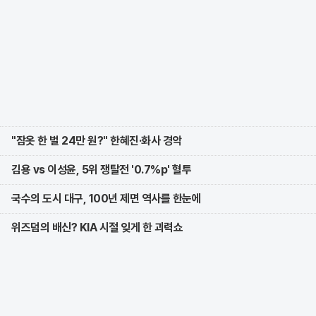
"잠옷 한 벌 24만 원?" 한혜진·화사 경악
김용 vs 이성윤, 5위 쟁탈전 '0.7%p' 혈투
국수의 도시 대구, 100년 제면 역사를 한눈에
위즈덤의 배신? KIA 시절 잊게 한 괴력쇼