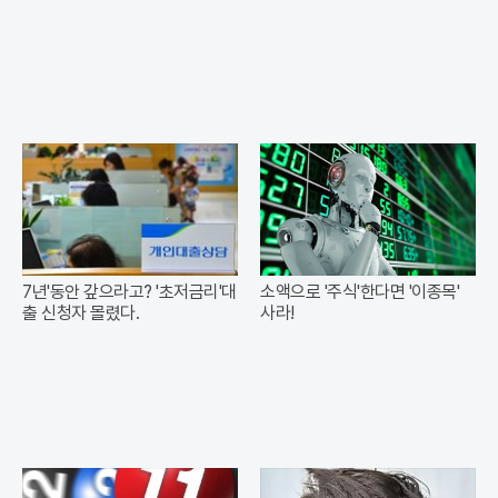
7년'동안 갚으라고? '초저금리'대
소액으로 '주식'한다면 '이종목'
출 신청자 몰렸다.
사라!