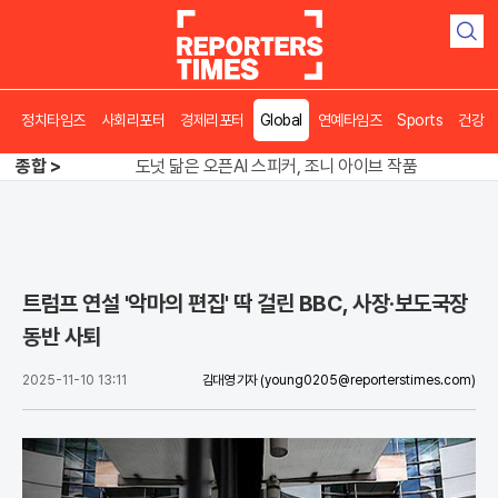
검
색
정치타임즈
사회리포터
경제리포터
Global
연예타임즈
Sports
건강
송영길 인천서 반전 노려, 2주차 경선 요동
종합 >
도넛 닮은 오픈AI 스피커, 조니 아이브 작품
아파트 방에서 들린 쉭쉭 소리‥코브라였다
송영길 인천서 반전 노려, 2주차 경선 요동
트럼프 연설 '악마의 편집' 딱 걸린 BBC, 사장·보도국장
동반 사퇴
2025-11-10 13:11
김대영 기자
(young0205@reporterstimes.com)