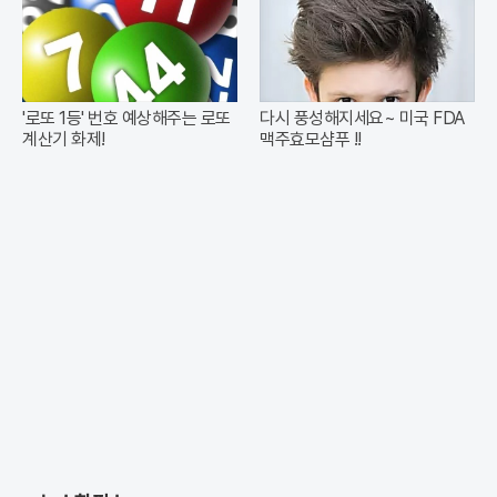
'로또 1등' 번호 예상해주는 로또
다시 풍성해지세요~ 미국 FDA
계산기 화제!
맥주효모샴푸 !!