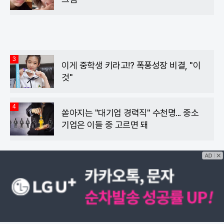
3
이게 중학생 키라고!? 폭풍성장 비결, "이
것"
4
쏟아지는 "대기업 경력직" 수천명... 중소
기업은 이들 중 고르면 돼