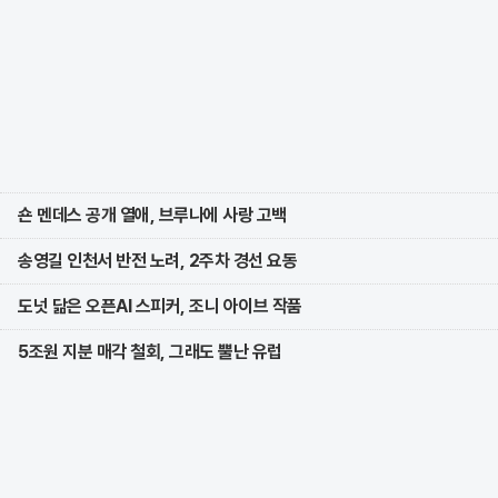
숀 멘데스 공개 열애, 브루나에 사랑 고백
송영길 인천서 반전 노려, 2주차 경선 요동
도넛 닮은 오픈AI 스피커, 조니 아이브 작품
5조원 지분 매각 철회, 그래도 뿔난 유럽