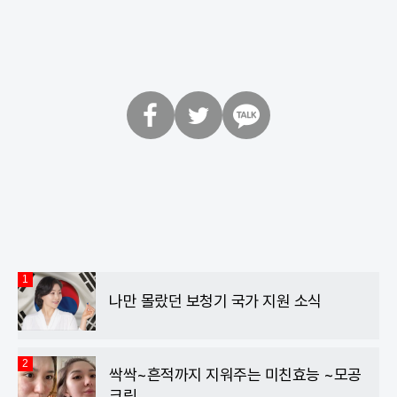
페
트
카
이
위
카
스
터
오
북
톡
1
나만 몰랐던 보청기 국가 지원 소식
2
싹싹~흔적까지 지워주는 미친효능 ~모공
크림