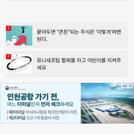
3
묻어두면 "큰돈"되는 주식은 '이렇게'하면
된다.
4
유니세프팀 팔찌를 차고 어린이를 지켜주
세요