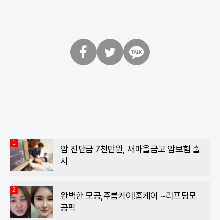
페
트
카
이
위
카
스
터
오
북
톡
1
암 진단금 7천만원, 새마을금고 암보험 출
시
2
완벽한 모공,주름케어!홈케어 ~리프팅모
공팩