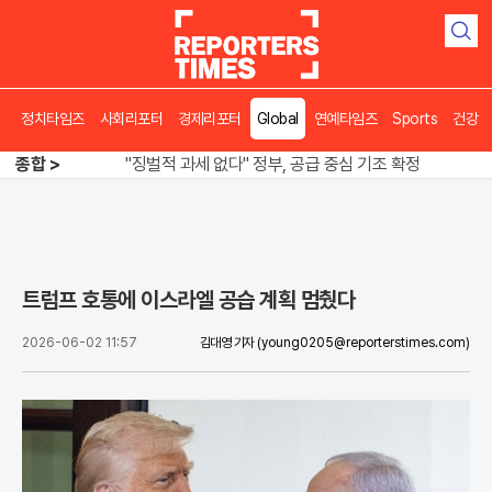
검
색
정치타임즈
사회리포터
경제리포터
Global
연예타임즈
Sports
건강
오뚜기·비비고 면 전쟁, 폭염 특수에 매출 껑충
"징벌적 과세 없다" 정부, 공급 중심 기조 확정
종합 >
폭염·가뭄 이중고, 이 대통령 "취약계층 끝까지 보호"
오뚜기·비비고 면 전쟁, 폭염 특수에 매출 껑충
트럼프 호통에 이스라엘 공습 계획 멈췄다
2026-06-02 11:57
김대영 기자
(young0205@reporterstimes.com)