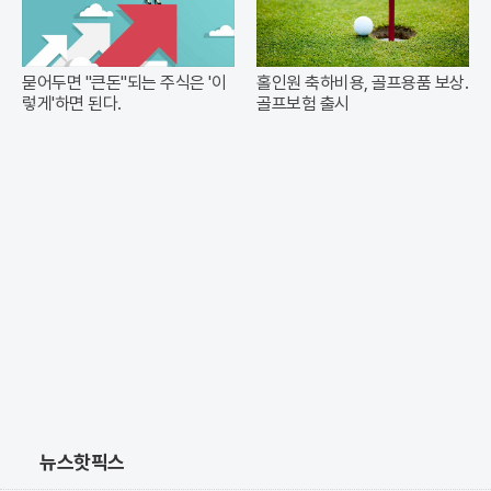
묻어두면 "큰돈"되는 주식은 '이
홀인원 축하비용, 골프용품 보상.
렇게'하면 된다.
골프보험 출시
뉴스핫픽스