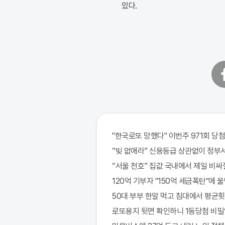
있다.
페
이
스
북
"한국로또 망했다" 이번주 971회 당첨
“빚 없애라” 신용등급 상관없이 정부서
“서울 천호” 집값 국내에서 제일 비싸
120억 기부자 "150억 세금폭탄"에 울면
50대 부부 한알 먹고 침대에서 평균횟
로또용지 뒷면 확인하니 1등당첨 비