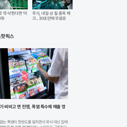
 '주식'한다면 '이
주식, 내일 상 칠 종목 체
라!
크.. 30초만에 무료로
스핫픽스
기·비비고 면 전쟁, 폭염 특수에 매출 껑
없는 폭염이 한반도를 덮치면서 외식 대신 집에