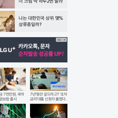
이 크림 딱 하루2번 발라
나는 대한민국 상위 몇%
상류층일까?
금 7천만원, 새마
7년'동안 갚으라고? '초저
암보험 출시
금리'대출 신청자 몰렸다.