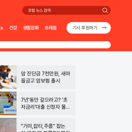
검
색
ts
건강
생활문화
트래블
기사 후원하기
암 진단금 7천만원, 새마
을금고 암보험 출시
7년'동안 갚으라고? '초
저금리'대출 신청자 몰렸
다.
"기미,잡티,주름" 잡는