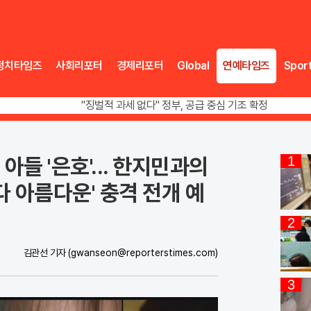
정치타임즈
사회리포터
경제리포터
Global
연예타임즈
Spor
오뚜기·비비고 면 전쟁, 폭염 특수에 매출 껑충
"징벌적 과세 없다" 정부, 공급 중심 기조 확정
폭염·가뭄 이중고, 이 대통령 "취약계층 끝까지 보호"
오뚜기·비비고 면 전쟁, 폭염 특수에 매출 껑충
들 '은호'... 한지민과의
1
다 아름다운' 충격 전개 예
2
김관선 기자
(gwanseon@reporterstimes.com)
3