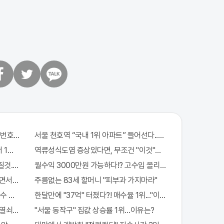
트
카
위
카
터
오
톡
번호 6자리 모두 유출...관계자 실수로 "비상"!
서울 천호역 “국내 1위 아파트” 들어선다..충격!
 1억지원!
역류성식도염 증상있다면, 무조건 "이것"의심하세요. 간단치료법
질것..이유는?
월수익 3000만원 가능하다!? 고수입 올리는 이 "자격증"에 몰
서 한 말이..!
주름없는 83세 할머니 "피부과 가지마라"
수 하루5번?
한달만에 "37억" 터졌다?! 매수율 1위..."이종목" 당장사라!
밀열쇠 발견돼
"서울 동작구" 집값 상승률 1위…이유는?