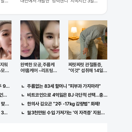
알고보니..!
대만에서 개발한 "정력캔디" 지속시간 3일! 충격!
 지워
완벽한 모공,주름케
찌릿찌릿 관절통증,
~모공
어!홈케어 ~리프팅모
"이것" 섭취해 14일만
공팩
에 완화
971회차 번호 6자리 공개!? 꼭 확인해라!
주름없는 83세 할머니 "피부과 가지마라"
인해보니..충격!
비트코인으로 4억잃은 BJ 극단적 선택…충격!
맞아..
한의사 김오곤 "2주 -17kg 감량법" 화제!
3가지!!
월3천만원 수입 가져가는 '이 자격증' 지원자 몰려!