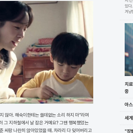
서 
있다.
겨냥
습이다
현한
를 
치료
중
아스
지 않아. 해숙이한테는 쓸데없는 소리 하지 마"라며
세계
하러 그 지하철에서 날 잡은 거예요? 그땐 행복했었는
낙준 씨랑 나란히 앉아있었을 때. 차라리 다 잊어버리고
"징