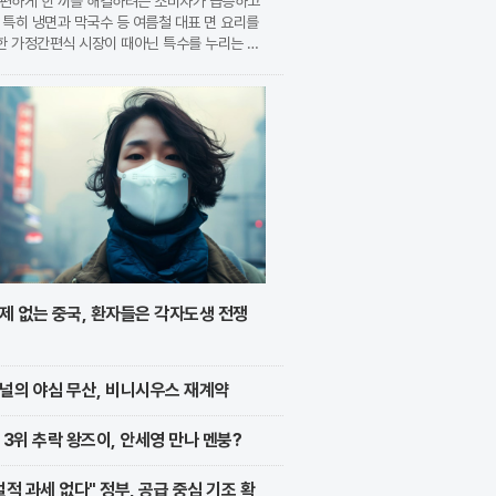
간편하게 한 끼를 해결하려는 소비자가 급증하고
 특히 냉면과 막국수 등 여름철 대표 면 요리를
한 가정간편식 시장이 때아닌 특수를 누리는 모
. 식품 기업들은 전문 식당의 맛을 그대로 재
 고품질 제품을 앞세워 시장 점유율 확대에 박차
가하고
제 없는 중국, 환자들은 각자도생 전쟁
널의 야심 무산, 비니시우스 재계약
 3위 추락 왕즈이, 안세영 만나 멘붕?
벌적 과세 없다" 정부, 공급 중심 기조 확