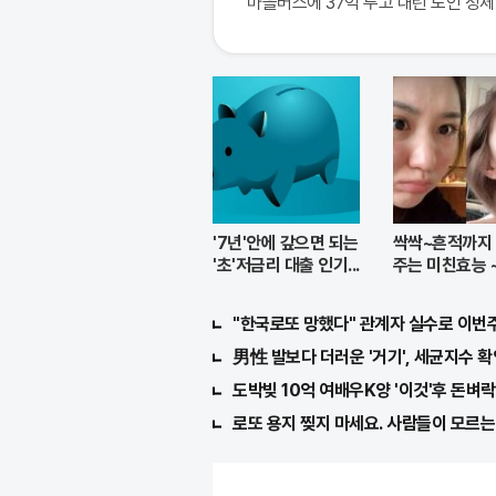
마을버스에 37억 두고 내린 노인 정체 
'7년'안에 갚으면 되는
싹싹~흔적까지
'초'저금리 대출 인기...
주는 미친효능 
크림
"한국로또 망했다" 관계자 실수로 이번주 
男性 발보다 더러운 '거기', 세균지수 확
도박빚 10억 여배우K양 '이것'후 돈벼락 
로또 용지 찢지 마세요. 사람들이 모르는 