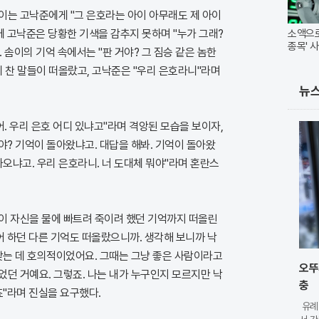
이는 고낙준에게 "그 은호라는 아이 아무래도 제 아이
에 고낙준은 당황한 기색을 감추지 못하며 "누가 그래?
소액으로
종목' 사
 솜이의 기억 속에서는 "판 거야? 그 짐승 같은 놈한
에 찬 말들이 떠올랐고, 고낙준은 "우리 은호라니"라며
뉴
어. 우리 은호 어디 있냐고"라며 격앙된 모습을 보이자,
야? 기억이 돌아왔냐고. 대답을 해봐. 기억이 돌아왔
나오냐고. 우리 은호라니. 너 도대체 뭐야"라며 혼란스
이 자신을 물에 빠트려 죽이려 했던 기억까지 떠올린
어 하던 다른 기억도 떠올랐으니까. 생각해 보니까 낙
찾는 데 호의적이었어요. 그때는 그냥 좋은 사람이라고
오뚜
던 거예요. 그렇죠. 나는 내가 누구인지 모르지만 낙
충
죠"라며 진실을 요구했다.
유례