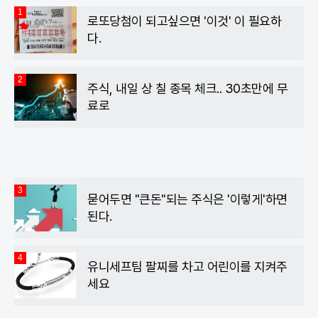
1
로또당첨이 되고싶으면 '이것' 이 필요하
다.
2
주식, 내일 상 칠 종목 체크.. 30초만에 무
료로
3
묻어두면 "큰돈"되는 주식은 '이렇게'하면
된다.
4
유니세프팀 팔찌를 차고 어린이를 지켜주
세요