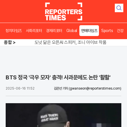
검
색
정치타임즈
사회리포터
경제리포터
Global
연예타임즈
Sports
건강
송영길 인천서 반전 노려, 2주차 경선 요동
종합 >
도넛 닮은 오픈AI 스피커, 조니 아이브 작품
아파트 방에서 들린 쉭쉭 소리‥코브라였다
송영길 인천서 반전 노려, 2주차 경선 요동
BTS 정국 '극우 모자' 충격! 사과문에도 논란 '활활'
2025-06-16 11:52
김관선 기자
(gwanseon@reporterstimes.com)