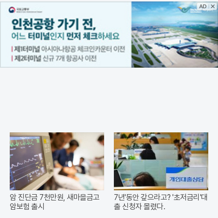
암 진단금 7천만원, 새마을금고
7년'동안 갚으라고? '초저금리'대
암보험 출시
출 신청자 몰렸다.