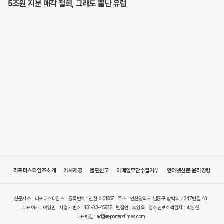
5조원 지분 매각 철회, 그래도 뿔난 유럽
리포터스타임즈소개
기사제공
불편신고
이메일무단수집거부
인터넷신문 윤리강령
신문제호 : 리포터스타임즈
등록번호 : 인천 아01657
주소 : 인천광역시 남동구 함박뫼로347번길 43
대표이사 : 이영민
사업자번호 : 131-33-45935
편집인 : 최영옥
청소년보호책임자 : 박영진
대표메일 : ad@reporterstimes.com