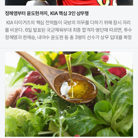
정해영부터 윤도현까지, KIA 핵심 3인 상무행
KIA 타이거즈의 핵심 전력들이 국방의 의무를 다하기 위해 잠시 자리
를 비운다. 6일 발표된 국군체육부대 최종 합격자 명단에 따르면, 투수
정해영과 한재승, 내야수 윤도현 등 총 3명의 선수가 상무 입대를 확정
지었다. 이번 모집에는 KIA에서만 9명의 선수가 지원하며 높은 경쟁률
을 보였으나, 최종적으로 구단과