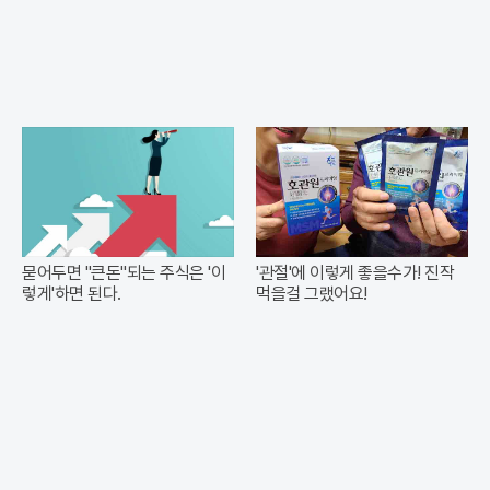
묻어두면 "큰돈"되는 주식은 '이
'관절'에 이렇게 좋을수가! 진작
렇게'하면 된다.
먹을걸 그랬어요!