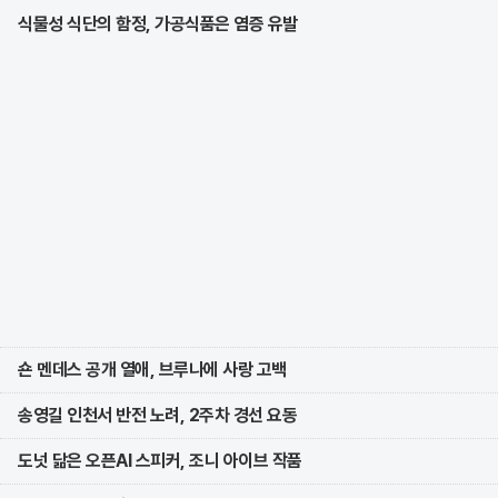
식물성 식단의 함정, 가공식품은 염증 유발
숀 멘데스 공개 열애, 브루나에 사랑 고백
송영길 인천서 반전 노려, 2주차 경선 요동
도넛 닮은 오픈AI 스피커, 조니 아이브 작품