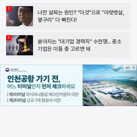
3
나만 살찌는 원인? "이것"으로 "아랫뱃살,
옆구리" 다 빠진다!
4
쏟아지는 "대기업 경력직" 수천명... 중소
기업은 이들 중 고르면 돼