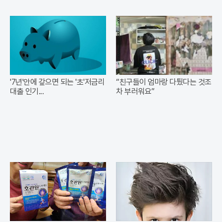
'7년'안에 갚으면 되는 '초'저금리
“친구들이 엄마랑 다퉜다는 것조
대출 인기...
차 부러워요”