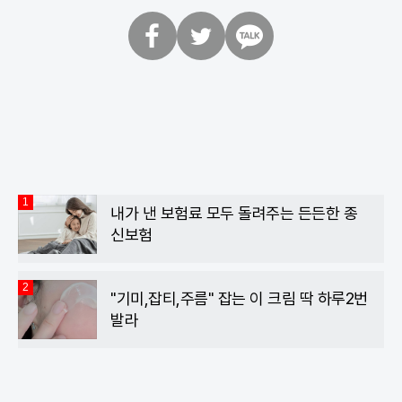
페
트
카
이
위
카
스
터
오
북
톡
1
내가 낸 보험료 모두 돌려주는 든든한 종
신보험
2
"기미,잡티,주름" 잡는 이 크림 딱 하루2번
발라