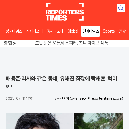
검
색
정치타임즈
사회리포터
경제리포터
Global
연예타임즈
Sports
건강
송영길 인천서 반전 노려, 2주차 경선 요동
도넛 닮은 오픈AI 스피커, 조니 아이브 작품
종합 >
아파트 방에서 들린 쉭쉭 소리‥코브라였다
송영길 인천서 반전 노려, 2주차 경선 요동
배용준·리사와 같은 동네, 유해진 집값에 탁재훈 '턱이
쩍’
2025-07-11 11:01
김관선 기자
(gwanseon@reporterstimes.com)