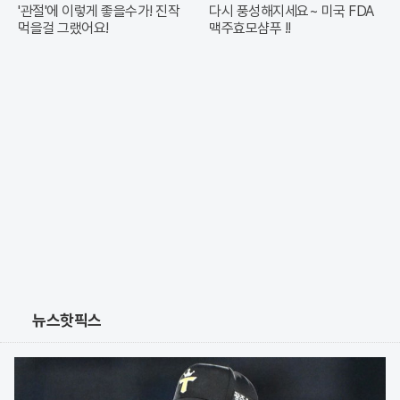
'관절'에 이렇게 좋을수가! 진작
다시 풍성해지세요~ 미국 FDA
먹을걸 그랬어요!
맥주효모샴푸 !!
뉴스핫픽스