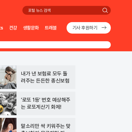
검
색
ts
건강
생활문화
트래블
기사 후원하기
내가 낸 보험료 모두 돌
려주는 든든한 종신보험
'로또 1등' 번호 예상해주
는 로또계산기 화제!
말소리만 싹 키워주는 맞