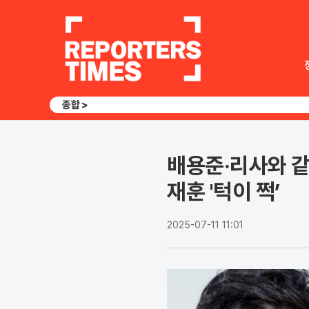
종합 >
배용준·리사와 같
재훈 '턱이 쩍’
2025-07-11 11:01