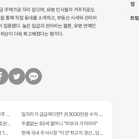
정
급 주택가로 자리 잡으며, 유명 인사들의 거주지로도
을 통해 직접 동네를 소개하고, 부동산 시세와 관리비
트럼
 집중됐다. 높은 집값과 관리비는 물론, 유명 연예인
 위상이 더욱 확고해졌다는 평가다.
트
카
위
카
터
오
톡
 971회차 번호 6자리 공개!? 꼭 확인해라!
일자리가 급급하다면? 月3000만원 수익 가능한 이 "자격증" 주
관원" 100%당첨 혜택 난리나!!
주름없는 83세 할머니 "피부과 가지마라"
 1억지원!
현재 국내 주식시장 "이것"최고치 경신...당장 매수해라!!