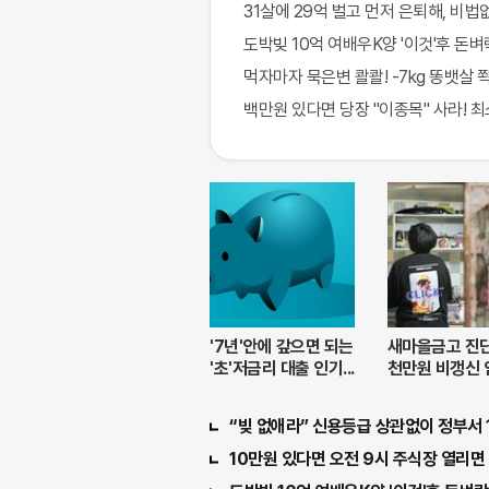
31살에 29억 벌고 먼저 은퇴해, 비법
도박빚 10억 여배우K양 '이것'후 돈벼락
먹자마자 묵은변 콸콸! -7kg 똥뱃살 
백만원 있다면 당장 "이종목" 사라! 최소 
'7년'안에 갚으면 되는
새마을금고 진단
'초'저금리 대출 인기...
천만원 비갱신 
출시
“빚 없애라” 신용등급 상관없이 정부서 
10만원 있다면 오전 9시 주식장 열리면 