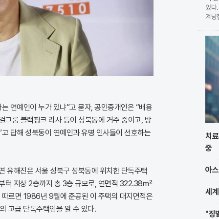
있다.
겨냥
습이다
현한
를 
는 연예인이 누가 있냐”고 묻자, 공인중개인은 “배용
 걸그룹 블랙핑크 리사 등이 성북동에 거주 중이고, 방
”고 답해 성북동이 연예인과 유명 인사들이 선호하는
치료
중
아스
면 유해진은 서울 성북구 성북동에 위치한 단독주택
부터 지상 2층까지 총 3층 규모로, 연면적 322.38㎡
세계
에 따르면 1986년 9월에 준공된 이 주택의 대지면적은
모의 고급 단독주택임을 알 수 있다.
"징