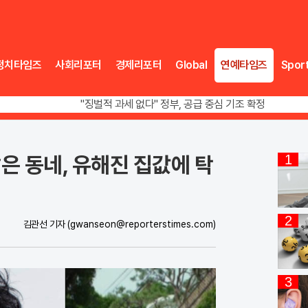
정치타임즈
사회리포터
경제리포터
Global
연예타임즈
Spor
오뚜기·비비고 면 전쟁, 폭염 특수에 매출 껑충
"징벌적 과세 없다" 정부, 공급 중심 기조 확정
폭염·가뭄 이중고, 이 대통령 "취약계층 끝까지 보호"
오뚜기·비비고 면 전쟁, 폭염 특수에 매출 껑충
은 동네, 유해진 집값에 탁
1
2
김관선 기자
(gwanseon@reporterstimes.com)
3