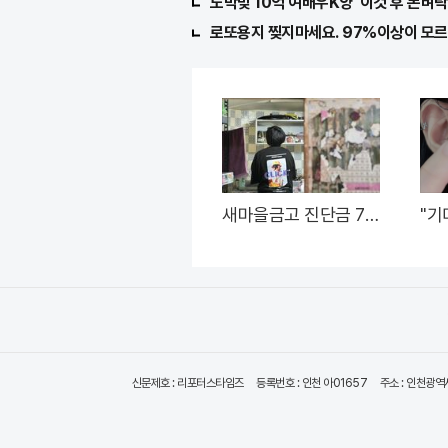
도박빚 10억 여배우K양 '이것'후 돈벼락 
로또용지 찢지마세요. 97%이상이 모르는
새마을금고 진단금 7천
"기
만원 비갱신 암보험 출
이 
시
라
신문제호 : 리포터스타임즈
등록번호 : 인천 아01657
주소 : 인천광역