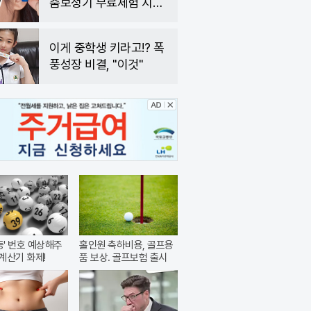
춤보청기 무료체험 지원
자모집
이게 중학생 키라고!? 폭
풍성장 비결, "이것"
1등' 번호 예상해주
홀인원 축하비용, 골프용
계산기 화제!
품 보상. 골프보험 출시