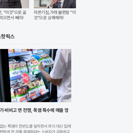
번, "이것"으로 굶
마른기침,가래 불편함 "이
먹으면서 빼자!
것"으로 상쾌해져!
스핫픽스
기·비비고 면 전쟁, 폭염 특수에 매출 껑
없는 폭염이 한반도를 덮치면서 외식 대신 집에
간편하게 한 끼를 해결하려는 소비자가 급증하고