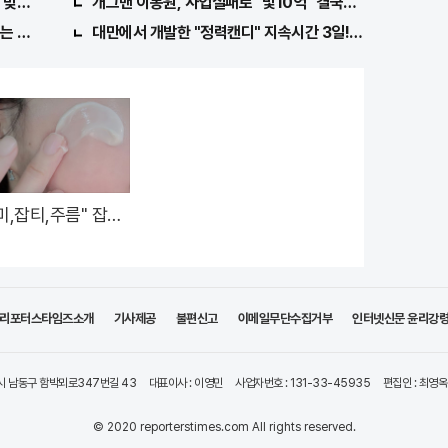
맞아..
개그맨 이봉원, 사업실패로 "빛10억" 결국…
 비밀! "뒷면 비추면 번호 보인다!?"
대만에서 개발한 "정력캔디" 지속시간 3일! 충격!
미,잡티,주름" 잡는
크림 딱 하루2번 발
리포터스타임즈소개
기사제공
불편신고
이메일무단수집거부
인터넷신문 윤리강
시 남동구 함박뫼로347번길 43
대표이사 : 이영민
사업자번호 : 131-33-45935
편집인 : 최영옥
© 2020 reporterstimes.com All rights reserved.