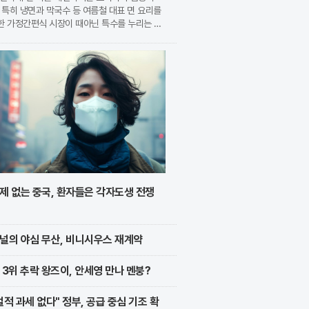
 특히 냉면과 막국수 등 여름철 대표 면 요리를
한 가정간편식 시장이 때아닌 특수를 누리는 모
. 식품 기업들은 전문 식당의 맛을 그대로 재
 고품질 제품을 앞세워 시장 점유율 확대에 박차
가하고
제 없는 중국, 환자들은 각자도생 전쟁
널의 야심 무산, 비니시우스 재계약
 3위 추락 왕즈이, 안세영 만나 멘붕?
벌적 과세 없다" 정부, 공급 중심 기조 확