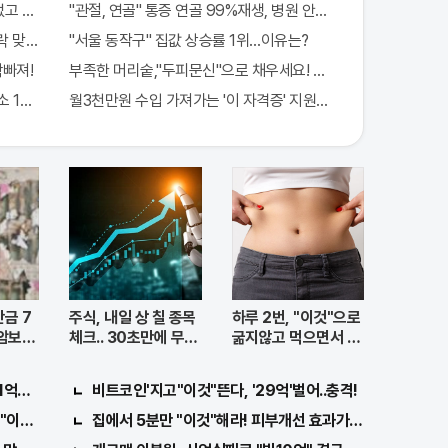
없고 규칙만 지켰다!
"관절, 연골" 통증 연골 99%재생, 병원 안가도돼... "충격"
 맞아..
"서울 동작구" 집값 상승률 1위…이유는?
쫙빠져!
부족한 머리숱,"두피문신"으로 채우세요! 글로웰의원 의)96837
1000배 이상 증가...충격!!
월3천만원 수입 가져가는 '이 자격증' 지원자 몰려!
금 7
주식, 내일 상 칠 종목
하루 2번, "이것"으로
암보험
체크.. 30초만에 무료
굶지않고 먹으면서 빼
로
자!
1억지원!
비트코인'지고"이것"뜬다, '29억'벌어..충격!
"이종목" 바
집에서 5분만 "이것"해라! 피부개선 효과가 바로 나타난다!!